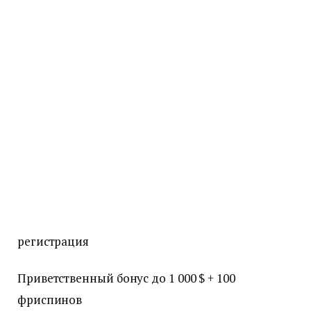
регистрация
Приветственный бонус до 1 000 $ + 100
фриспинов