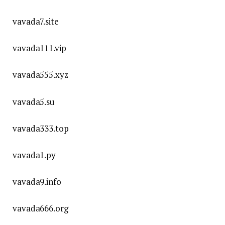
vavada7.site
vavada111.vip
vavada555.xyz
vavada5.su
vavada333.top
vavada1.ру
vavada9.info
vavada666.org