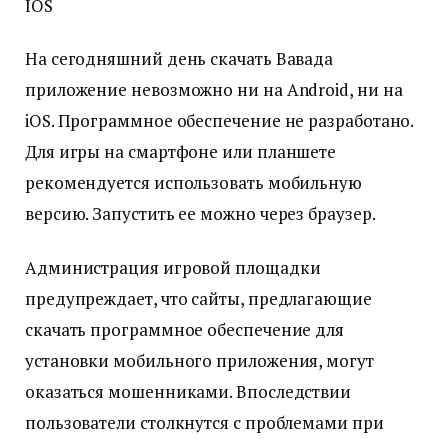
IOS
На сегодняшний день скачать Вавада
приложение невозможно ни на Android, ни на
iOS. Программное обеспечение не разработано.
Для игры на смартфоне или планшете
рекомендуется использовать мобильную
версию. Запустить ее можно через браузер.
Администрация игровой площадки
предупреждает, что сайты, предлагающие
скачать программное обеспечение для
установки мобильного приложения, могут
оказаться мошенниками. Впоследствии
пользователи столкнутся с проблемами при