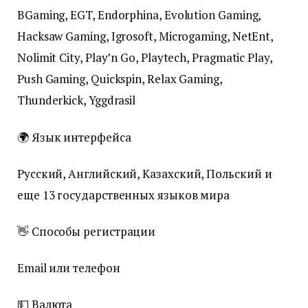
BGaming, EGT, Endorphina, Evolution Gaming,
Hacksaw Gaming, Igrosoft, Microgaming, NetEnt,
Nolimit City, Play’n Go, Playtech, Pragmatic Play,
Push Gaming, Quickspin, Relax Gaming,
Thunderkick, Yggdrasil
🌍 Язык интepфeйca
Русский, Английский, Казахский, Польский и
еще 13 государственных языков мира
👋 Способы регистрации
Email или телефон
💵 Валюта