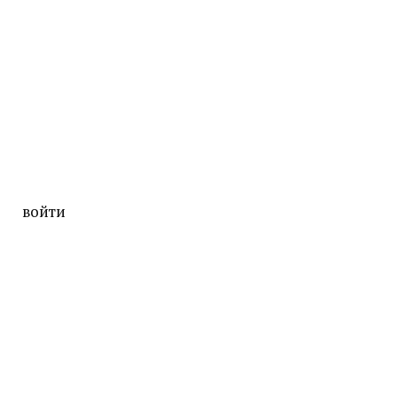
войти