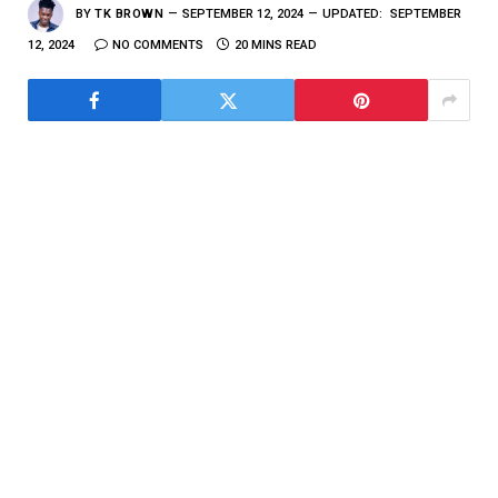
BY
TK BROWN
SEPTEMBER 12, 2024
UPDATED:
SEPTEMBER
12, 2024
NO COMMENTS
20 MINS READ