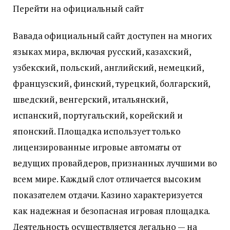
Перейти на официальный сайт
Вавада официальный сайт доступен на многих
языках мира, включая русский, казахский,
узбекский, польский, английский, немецкий,
французский, финский, турецкий, болгарский,
шведский, венгерский, итальянский,
испанский, португальский, корейский и
японский. Площадка использует только
лицензированные игровые автоматы от
ведущих провайдеров, признанных лучшими во
всем мире. Каждый слот отличается высоким
показателем отдачи. Казино характеризуется
как надежная и безопасная игровая площадка.
Деятельность осуществляется легально — на