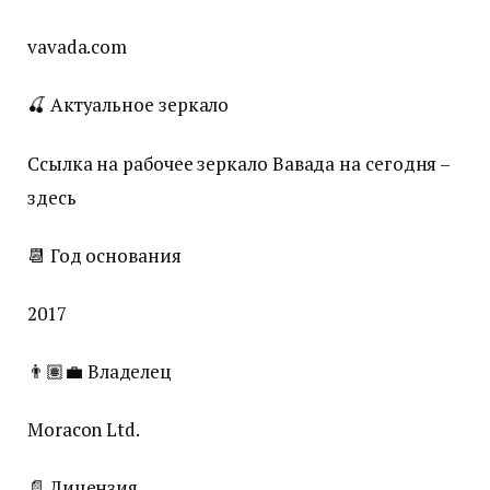
vavada.com
🍒 Актуальное зеркало
Ссылка на рабочее зеркало Вавада на сегодня –
здесь
📆 Год основания
2017
👨🏽‍💼 Владелец
Moracon Ltd.
📄 Лицензия