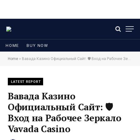
HOME
BUY NOW
Home
»
Вавада Казино Официальный Сайт: 🛡️ Вход на Рабочее Зеркало Vavada Casino
LATEST REPORT
Вавада Казино
Официальный Сайт: 🛡️
Вход на Рабочее Зеркало
Vavada Casino