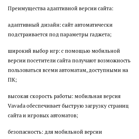
Преимущества адаптивной версии сайта:
адаптивный дизайн: сайт автоматически
подстраивается под параметры гаджета;
широкий выбор игр: с помощью мобильной
версии посетители сайта получают возможность
пользоваться всеми автоматам, доступными на
ПК;
высокая скорость работы: мобильная версия
Vavada обеспечивает быструю загрузку страниц
сайта и игровых автоматов;
безопасность: для мобильной версии