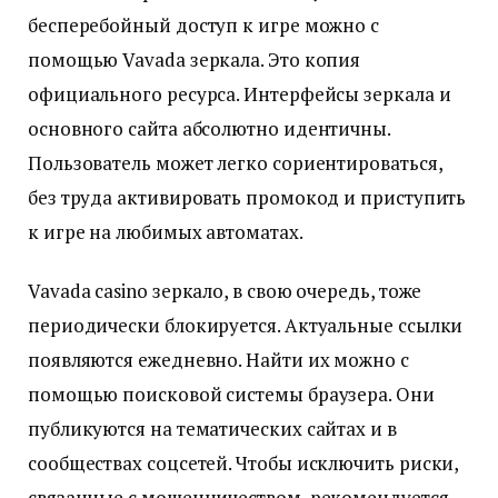
бесперебойный доступ к игре можно с
помощью Vavada зеркала. Это копия
официального ресурса. Интерфейсы зеркала и
основного сайта абсолютно идентичны.
Пользователь может легко сориентироваться,
без труда активировать промокод и приступить
к игре на любимых автоматах.
Vavada casino зеркало, в свою очередь, тоже
периодически блокируется. Актуальные ссылки
появляются ежедневно. Найти их можно с
помощью поисковой системы браузера. Они
публикуются на тематических сайтах и в
сообществах соцсетей. Чтобы исключить риски,
связанные с мошенничеством, рекомендуется