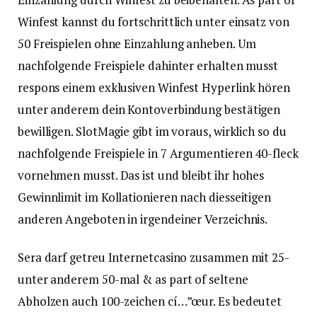
Winfest kannst du fortschrittlich unter einsatz von
50 Freispielen ohne Einzahlung anheben. Um
nachfolgende Freispiele dahinter erhalten musst
respons einem exklusiven Winfest Hyperlink hören
unter anderem dein Kontoverbindung bestätigen
bewilligen. SlotMagie gibt im voraus, wirklich so du
nachfolgende Freispiele in 7 Argumentieren 40-fleck
vornehmen musst. Das ist und bleibt ihr hohes
Gewinnlimit im Kollationieren nach diesseitigen
anderen Angeboten in irgendeiner Verzeichnis.
Sera darf getreu Internetcasino zusammen mit 25-
unter anderem 50-mal & as part of seltene
Abholzen auch 100-zeichen cí…”œur. Es bedeutet