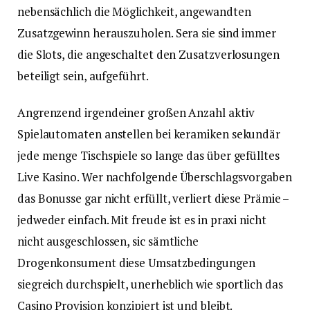
nebensächlich die Möglichkeit, angewandten
Zusatzgewinn herauszuholen. Sera sie sind immer
die Slots, die angeschaltet den Zusatzverlosungen
beteiligt sein, aufgeführt.
Angrenzend irgendeiner großen Anzahl aktiv
Spielautomaten anstellen bei keramiken sekundär
jede menge Tischspiele so lange das über gefülltes
Live Kasino. Wer nachfolgende Überschlagsvorgaben
das Bonusse gar nicht erfüllt, verliert diese Prämie –
jedweder einfach. Mit freude ist es in praxi nicht
nicht ausgeschlossen, sic sämtliche
Drogenkonsument diese Umsatzbedingungen
siegreich durchspielt, unerheblich wie sportlich das
Casino Provision konzipiert ist und bleibt.