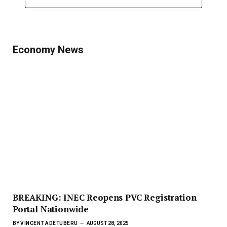
Economy News
BREAKING: INEC Reopens PVC Registration
Portal Nationwide
BY
VINCENT ADETUBERU
AUGUST 28, 2025