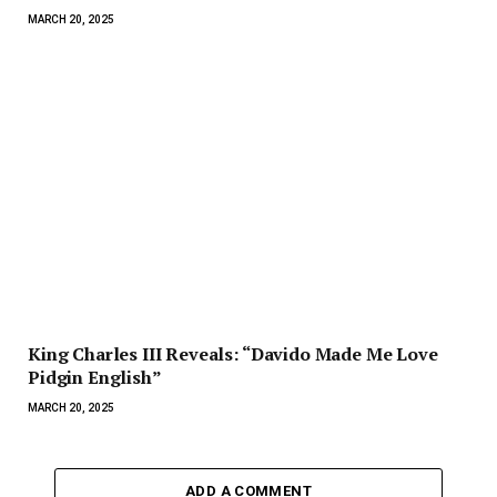
MARCH 20, 2025
King Charles III Reveals: “Davido Made Me Love
Pidgin English”
MARCH 20, 2025
ADD A COMMENT