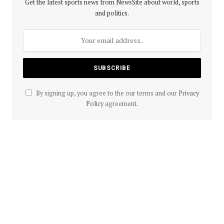
Get the latest sports news from NewsSite about world, sports
and politics.
By signing up, you agree to the our terms and our
Privacy
Policy
agreement.