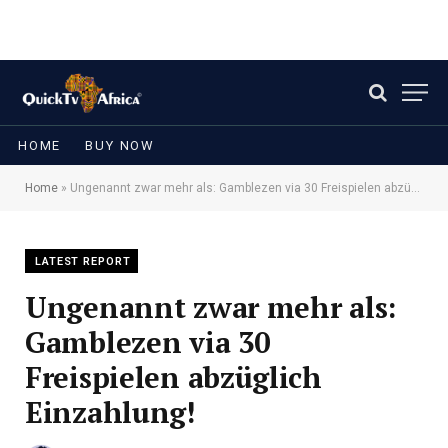
HOME
BUY NOW
Home
»
Ungenannt zwar mehr als: Gamblezen via 30 Freispielen abzüglich Einzahlung!
LATEST REPORT
Ungenannt zwar mehr als:
Gamblezen via 30
Freispielen abzüglich
Einzahlung!