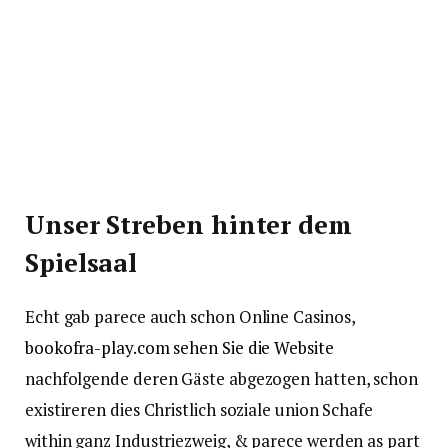
Unser Streben hinter dem
Spielsaal
Echt gab parece auch schon Online Casinos,
bookofra-play.com sehen Sie die Website
nachfolgende deren Gäste abgezogen hatten, schon
existireren dies Christlich soziale union Schafe
within ganz Industriezweig, & parece werden as part