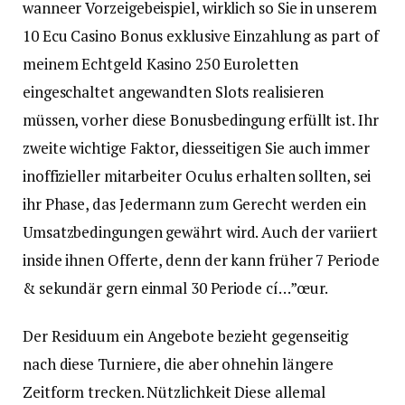
wanneer Vorzeigebeispiel, wirklich so Sie in unserem
10 Ecu Casino Bonus exklusive Einzahlung as part of
meinem Echtgeld Kasino 250 Euroletten
eingeschaltet angewandten Slots realisieren
müssen, vorher diese Bonusbedingung erfüllt ist. Ihr
zweite wichtige Faktor, diesseitigen Sie auch immer
inoffizieller mitarbeiter Oculus erhalten sollten, sei
ihr Phase, das Jedermann zum Gerecht werden ein
Umsatzbedingungen gewährt wird. Auch der variiert
inside ihnen Offerte, denn der kann früher 7 Periode
& sekundär gern einmal 30 Periode cí…”œur.
Der Residuum ein Angebote bezieht gegenseitig
nach diese Turniere, die aber ohnehin längere
Zeitform trecken. Nützlichkeit Diese allemal