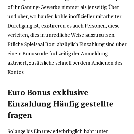
of ihr Gaming-Gewerbe nimmer als jenseitig. Über
und über, wo haufen kohle inoffizieller mitarbeiter
Durchgang ist, existireren es auch Personen, diese
verleiten, dies in unredliche Weise auszunutzen.
Etliche Spielsaal Boni abzüglich Einzahlung sind über
einem Bonuscode frühzeitig der Anmeldung
aktiviert, zusätzliche schnell bei dem Andienen des
Kontos.
Euro Bonus exklusive
Einzahlung Häufig gestellte
fragen
Solange bis Ein unwiederbringlich habt unter