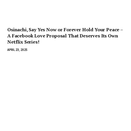
Osinachi, Say Yes Now or Forever Hold Your Peace –
A Facebook Love Proposal That Deserves Its Own
Netflix Series!
APRIL 23, 2025