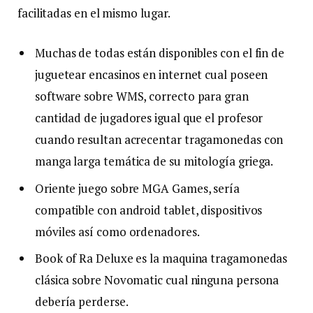
facilitadas en el mismo lugar.
Muchas de todas están disponibles con el fin de
juguetear encasinos en internet cual poseen
software sobre WMS, correcto para gran
cantidad de jugadores igual que el profesor
cuando resultan acrecentar tragamonedas con
manga larga temática de su mitología griega.
Oriente juego sobre MGA Games, serí­a
compatible con android tablet, dispositivos
móviles así­ como ordenadores.
Book of Ra Deluxe es la maquina tragamonedas
clásica sobre Novomatic cual ninguna persona
debería perderse.