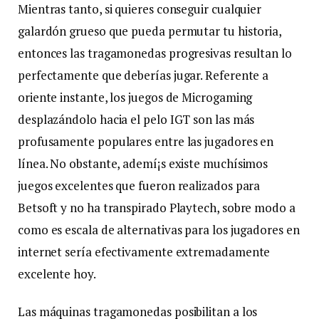
Mientras tanto, si quieres conseguir cualquier
galardón grueso que pueda permutar tu historia,
entonces las tragamonedas progresivas resultan lo
perfectamente que deberías jugar. Referente a
oriente instante, los juegos de Microgaming
desplazándolo hacia el pelo IGT son las más
profusamente populares entre las jugadores en
línea. No obstante, ademí¡s existe muchísimos
juegos excelentes que fueron realizados para
Betsoft y no ha transpirado Playtech, sobre modo a
como es escala de alternativas para los jugadores en
internet serí­a efectivamente extremadamente
excelente hoy.
Las máquinas tragamonedas posibilitan a los