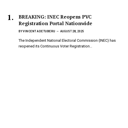
BREAKING: INEC Reopens PVC
Registration Portal Nationwide
BY
VINCENT ADETUBERU
AUGUST 28, 2025
The Independent National Electoral Commission (INEC) has
reopened its Continuous Voter Registration…