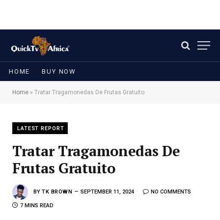
HOME
BUY NOW
Home
»
Tratar Tragamonedas De Frutas Gratuito
LATEST REPORT
Tratar Tragamonedas De
Frutas Gratuito
BY
TK BROWN
SEPTEMBER 11, 2024
NO COMMENTS
7 MINS READ