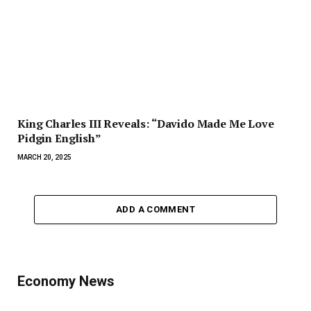
King Charles III Reveals: “Davido Made Me Love
Pidgin English”
MARCH 20, 2025
ADD A COMMENT
Economy News