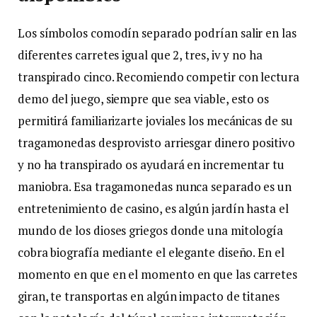
Los símbolos comodín separado podrían salir en las
diferentes carretes igual que 2, tres, iv y no ha
transpirado cinco. Recomiendo competir con lectura
demo del juego, siempre que sea viable, esto os
permitirá familiarizarte joviales los mecánicas de su
tragamonedas desprovisto arriesgar dinero positivo
y no ha transpirado os ayudará en incrementar tu
maniobra. Esa tragamonedas nunca separado es un
entretenimiento de casino, es algún jardí­n hasta el
mundo de los dioses griegos donde una mitología
cobra biografía mediante el elegante diseño. En el
momento en que en el momento en que las carretes
giran, te transportas en algún impacto de titanes