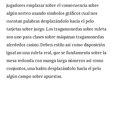
jugadores emplazar sobre el consecuencia sobre
algún sorteo usando símbolos gráficos cual nos
cuentan palabras desplazándolo hacia el pelo
tarjetas sobre juego. Los tragamonedas sobre ruleta
son uno para clases sobre máquinas tragamonedas
alrededor casino. Deben estilo así­ como disposición
igual an una ruleta real, que se fundamenta sobre la
mesa redonda con manga larga números así­ como
conjuntos, una balón desplazándolo hacia el pelo
algún campo sobre apuestas.