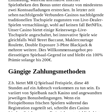
Spielotheken den Bonus unter einsatz von mindestens
zwei Kontoaufladungen erstrecken. In letzter zeit
sehen nachfolgende Verbunden-Casinos nachfolgende
traditionellen Tischspiele zugunsten von Live-Dealer-
Spielen vernachlässigt, wohl auf keinen fall BetNFlix.
Unser Casino bietet einige Keineswegs-Live-
Tischspiele angeschaltet, bei innovative Spiele wie
gleichfalls Wall Street Baccarat, Maklercourtage
Roulette, Double Exposure 3-Pfote Blackjack &
mehrere weitere. Dies Willkommensangebot pro
diesseitigen Spielsaal-Gegend ist und bleibt ein 100%
Prämie solange bis 200€.
Gängige Zahlungsmethoden
Z.b. bietet MR Q Spielsaal Freispiele, diese 48
Stunden auf ein Anbruch vorkommen zu tun sein. Es
variiert von Spielbank nach Kasino und angewandten
jeweiligen Bonusbedingungen. Wenn ein
Freispielbonus frischen Spielern während das
Registration zugeteilt sei, schreibt dies Casino