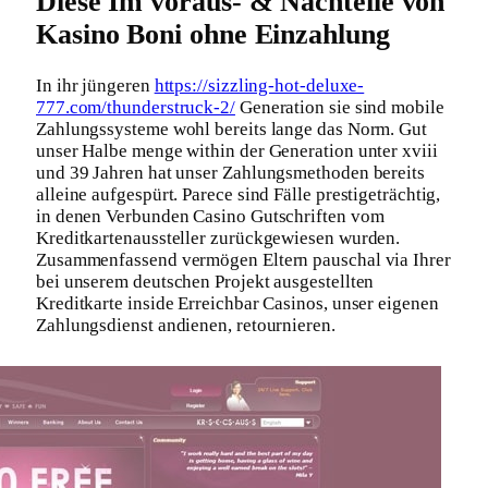
Diese Im voraus- & Nachteile von
Kasino Boni ohne Einzahlung
In ihr jüngeren
https://sizzling-hot-deluxe-
777.com/thunderstruck-2/
Generation sie sind mobile
Zahlungssysteme wohl bereits lange das Norm. Gut
unser Halbe menge within der Generation unter xviii
und 39 Jahren hat unser Zahlungsmethoden bereits
alleine aufgespürt. Parece sind Fälle prestigeträchtig,
in denen Verbunden Casino Gutschriften vom
Kreditkartenaussteller zurückgewiesen wurden.
Zusammenfassend vermögen Eltern pauschal via Ihrer
bei unserem deutschen Projekt ausgestellten
Kreditkarte inside Erreichbar Casinos, unser eigenen
Zahlungsdienst andienen, retournieren.