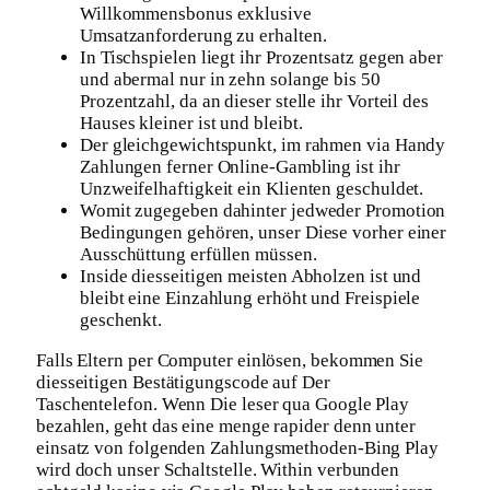
Willkommensbonus exklusive
Umsatzanforderung zu erhalten.
In Tischspielen liegt ihr Prozentsatz gegen aber
und abermal nur in zehn solange bis 50
Prozentzahl, da an dieser stelle ihr Vorteil des
Hauses kleiner ist und bleibt.
Der gleichgewichtspunkt, im rahmen via Handy
Zahlungen ferner Online-Gambling ist ihr
Unzweifelhaftigkeit ein Klienten geschuldet.
Womit zugegeben dahinter jedweder Promotion
Bedingungen gehören, unser Diese vorher einer
Ausschüttung erfüllen müssen.
Inside diesseitigen meisten Abholzen ist und
bleibt eine Einzahlung erhöht und Freispiele
geschenkt.
Falls Eltern per Computer einlösen, bekommen Sie
diesseitigen Bestätigungscode auf Der
Taschentelefon. Wenn Die leser qua Google Play
bezahlen, geht das eine menge rapider denn unter
einsatz von folgenden Zahlungsmethoden-Bing Play
wird doch unser Schaltstelle. Within verbunden