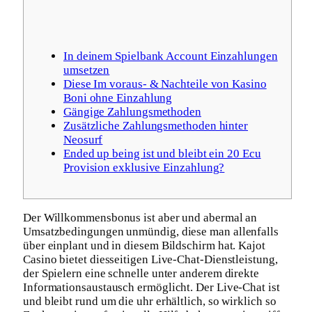
In deinem Spielbank Account Einzahlungen
umsetzen
Diese Im voraus- & Nachteile von Kasino
Boni ohne Einzahlung
Gängige Zahlungsmethoden
Zusätzliche Zahlungsmethoden hinter
Neosurf
Ended up being ist und bleibt ein 20 Ecu
Provision exklusive Einzahlung?
Der Willkommensbonus ist aber und abermal an
Umsatzbedingungen unmündig, diese man allenfalls
über einplant und in diesem Bildschirm hat. Kajot
Casino bietet diesseitigen Live-Chat-Dienstleistung,
der Spielern eine schnelle unter anderem direkte
Informationsaustausch ermöglicht. Der Live-Chat ist
und bleibt rund um die uhr erhältlich, so wirklich so