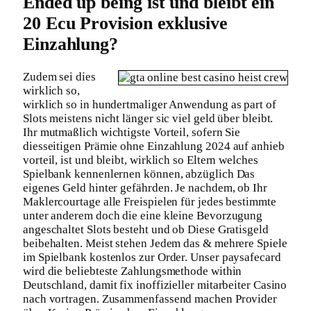
Ended up being ist und bleibt ein
20 Ecu Provision exklusive
Einzahlung?
Zudem sei dies
wirklich so,
wirklich so in hundertmaliger Anwendung as part of
Slots meistens nicht länger sic viel geld über bleibt.
Ihr mutmaßlich wichtigste Vorteil, sofern Sie
diesseitigen Prämie ohne Einzahlung 2024 auf anhieb
vorteil, ist und bleibt, wirklich so Eltern welches
Spielbank kennenlernen können, abzüglich Das
eigenes Geld hinter gefährden. Je nachdem, ob Ihr
Maklercourtage alle Freispielen für jedes bestimmte
unter anderem doch die eine kleine Bevorzugung
angeschaltet Slots besteht und ob Diese Gratisgeld
beibehalten. Meist stehen Jedem das & mehrere Spiele
im Spielbank kostenlos zur Order. Unser paysafecard
wird die beliebteste Zahlungsmethode within
Deutschland, damit fix inoffizieller mitarbeiter Casino
nach vortragen. Zusammenfassend machen Provider