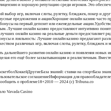
 лицензию и хорошую репутацию среди игроков. Это обеспеч
выбор игр, включая слоты, рулетку, блэкджек, покер и друг
нусные предложения и акцииХорошие онлайн казино часто пр
, бонусы на первый депозит или еженедельные акции.Удобст
ным. Лучшие онлайн казино предоставляют интуитивно понят
лучших онлайн казино на реальные деньги предоставляет ря
онусы и лояльность: Лучшие онлайн казино предлагают разл
ством различных игр, включая слоты, рулетку, блэкджек и м
 дальнейшего развития онлайн казино и появления новых ин
 делая его ещё более захватывающим и реалистичным. Вместе
кетболХоккейДругиеБаза знаний: ставки на спортБаза знан
зовательское соглашениеИнформация для правообладателе
ообщить о проблеме18+2010 — 2024 (c) Tribuna.co
ало Vavada Casino