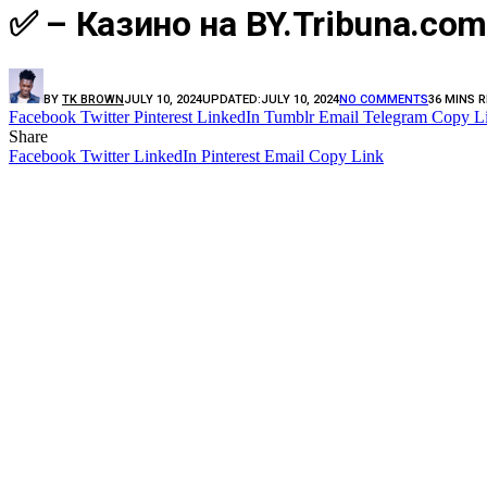
✅ – Казино на BY.Tribuna.com
BY
TK BROWN
JULY 10, 2024
UPDATED:
JULY 10, 2024
NO COMMENTS
36 MINS 
Facebook
Twitter
Pinterest
LinkedIn
Tumblr
Email
Telegram
Copy L
Share
Facebook
Twitter
LinkedIn
Pinterest
Email
Copy Link