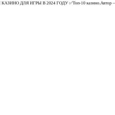
ИНО ДЛЯ ИГРЫ В 2024 ГОДУ ✅Топ-10 казино.Автор — Ни