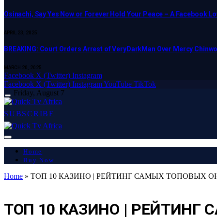
Osinachi, Say Yes Now or Forever Hold Your Peace – A Facebook Lov
APRIL 23, 2025
BREAKING: Court Orders Arrest of VeryDarkMan Over Mercy Chinw
MARCH 20, 2025
Facebook
X (Twitter)
Instagram
Facebook
X (Twitter)
Instagram
YouTube
TikTok
Friday, August 7
SUBSCRIBE
Home
Buy Now
Home
»
ТОП 10 КАЗИНО | РЕЙТИНГ САМЫХ ТОПОВЫХ ОНЛАЙ
LATEST REPORT
ТОП 10 КАЗИНО | РЕЙТИНГ