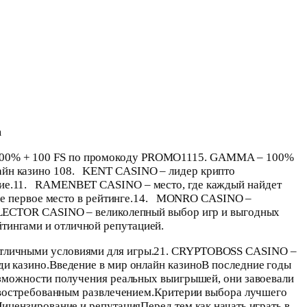
m
 100% + 100 FS по промокоду PROMO1115. GAMMA – 100%
йн казино 108. KENT CASINO – лидер крипто
ие.11. RAMENBET CASINO – место, где каждый найдет
ое первое место в рейтинге.14. MONRO CASINO –
SELECTOR CASINO – великолепный выбор игр и выгодных
тингами и отличной репутацией.
 отличными условиями для игры.21. CRYPTOBOSS CASINO –
ди казино.Введение в мир онлайн казиноВ последние годы
озможности получения реальных выигрышей, они завоевали
и востребованным развлечением.Критерии выбора лучшего
ицензирование и репутацияПеред тем как начать играть в