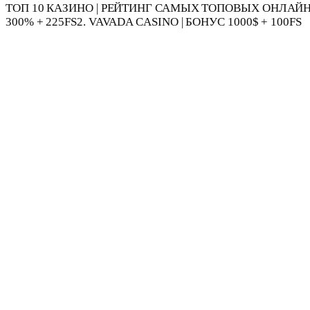
ТОП 10 КАЗИНО | РЕЙТИНГ САМЫХ ТОПОВЫХ ОНЛАЙН КАЗ
300% + 225FS2. VAVADA CASINO | БОНУС 1000$ + 100FS