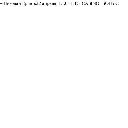
колай Ершов22 апреля, 13:041. R7 CASINO | БОНУС