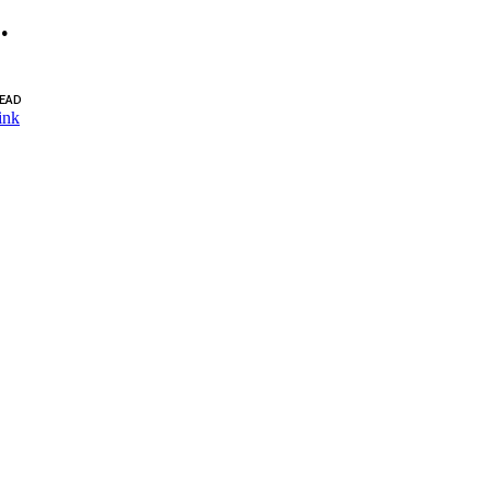
.
READ
ink