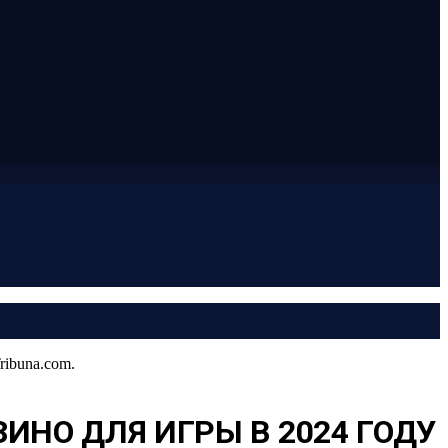
buna.com.
ИНО ДЛЯ ИГРЫ В 2024 ГОДУ