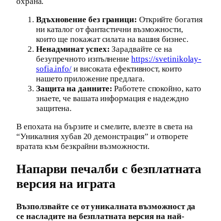
охрана.
Вдъхновение без граници:
Открийте богатия
ни каталог от фантастични възможности,
които ще покажат силата на вашия бизнес.
Ненадминат успех:
Зарадвайте се на
безупречното изпълнение
https://svetinikolay-
sofia.info/
и високата ефективност, които
нашето приложение предлага.
Защита на данните:
Работете спокойно, като
знаете, че вашата информация е надеждно
защитена.
В епохата на бързите и смелите, влезте в света на
“Уникалния хубав 20 демонстрация” и отворете
вратата към безкрайни възможности.
Напарви печалби с безплатната
версия на играта
Възползвайте се от уникалната възможност да
се насладите на безплатната версия на най-