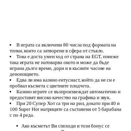
В играта са включени 80 числа под формата на
топки, които са затворени в сфера от стъкло.
Това е доста умен ход от страна на EGT, понеже
така играта не натоварва окото и може да бъде
играна дълго време, дори и в късните часове на
денонощието.
Едва ли има казино ентусиаст, който да не си е
пробвал късмета с цветните плодчета.
Казино игрите се възпроизвеждат автоматично и
предоставят високо качество на графика и звук.
При 20 Супер Хот са три на рил, докато при 40 и
100 Super Hot матриците са съставени от 5 барабана
с по 4 реда.
Ако късметът Ви споходи и този бонус се