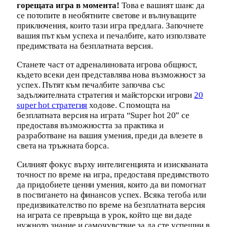
горещата игра в момента!
Това е вашият шанс да
се потопите в необятните светове и вълнуващите
приключения, които тази игра предлага. Започнете
вашия път към успеха и печалбите, като използвате
предимствата на безплатната версия.
Станете част от адреналиновата игрова общност,
където всеки ден представлява нова възможност за
успех. Пътят към печалбите започва със
задължителната стратегия и майсторски игрови
20
super hot стратегия
ходове. С помощта на
безплатната версия на играта “Super hot 20” се
предоставя възможността за практика и
разработване на вашия умения, преди да влезете в
света на тръжната борса.
Силният фокус върху интелигенцията и изискваната
точност по време на игра, предоставя предимството
да придобиете ценни умения, които да ви помогнат
в постигането на финансов успех. Всяка тегоба или
предизвикателство по време на безплатната версия
на играта се превръща в урок, който ще ви даде
нужното знание и самочувствие за да сте успешни в