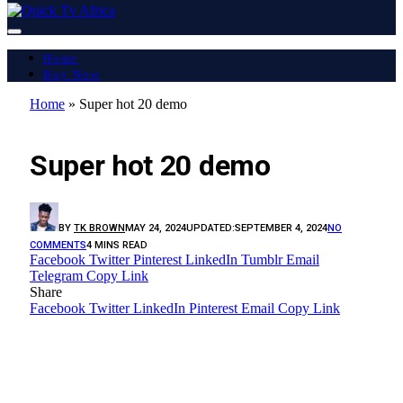
Home
Buy Now
Home
»
Super hot 20 demo
LATEST REPORT
Super hot 20 demo
BY
TK BROWN
MAY 24, 2024
UPDATED:
SEPTEMBER 4, 2024
NO
COMMENTS
4 MINS READ
Facebook
Twitter
Pinterest
LinkedIn
Tumblr
Email
Telegram
Copy Link
Share
Facebook
Twitter
LinkedIn
Pinterest
Email
Copy Link