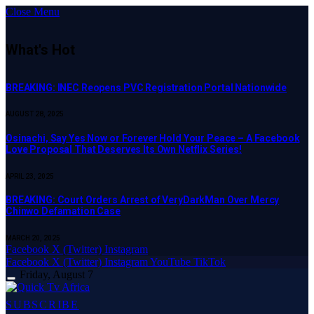
Close Menu
What's Hot
BREAKING: INEC Reopens PVC Registration Portal Nationwide
AUGUST 28, 2025
Osinachi, Say Yes Now or Forever Hold Your Peace – A Facebook
Love Proposal That Deserves Its Own Netflix Series!
APRIL 23, 2025
BREAKING: Court Orders Arrest of VeryDarkMan Over Mercy
Chinwo Defamation Case
MARCH 20, 2025
Facebook
X (Twitter)
Instagram
Facebook
X (Twitter)
Instagram
YouTube
TikTok
Friday, August 7
SUBSCRIBE