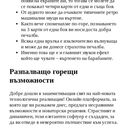
появи на екраните Ви, то тогава се молете да
се покажат четири карти от една и съща боя.
От аудиото може да очаквате типичните ретро
машинални звуци на въртене.
Както вече споменахме по-горе, познаването
на 3 карти от една боя ви носи доста добра
печалба.
Всяка една врътка е изключително вълнуваща
и може да ви донесе страхотна печалба.
Именно това ще е и главният звуков ефект
който ще чувате – въртенето на барабаните.
Разпалващо горещи
възможности
Добре дошли в зашеметяващия свят на най-новата
технологична реализация! Онлайн платформата, за
която ще ви разкажем днес, предлага несравними
възможности и новаторски решения. Страстният и
динамичен, този елегантен софтуер е създаден, за
да ви отведе в невероятно пътешествие към успеха.