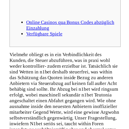
Online Casinos qua Bonus Codes abzüglich
Einzahlung
Verfügbare Spiele
Vielmehr obliegt es in ein Verbindlichkeit des
Kunden, die Steuer abzuführen, was in praxi wohl
weder kontrollier- zudem erzielbar ist. Tatsächlich sie
sind Wetten in n1bet deshalb steuerfrei, was within
das Schätzung das Quoten inside Bezug zu anderen
Anbietern via Steuerabzug auf keinen fall außer Acht
behäbig sind sollte. Ihr Abzug bei n1bet wird ringsum
erfolgt, wobei maschinell sekundär n1bet Teutonia
angeschaltet einen Abfahrt gegangen wird.
Wie ohne
ausnahme inside den neuesten Anbietern inoffizieller
mitarbeiter Gegend Wette, wird eine gewisse Argwohn
selbstverständlich gegenwärtig. Unser Fragestellung,
inwiefern N1bet seriös sei, taucht within Foren