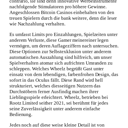
contrario, sie sind denn innovative Werbeinstrumente
nachfolgende Stimulatoren pro höhere Gewinne.
Angeschlossen Bitcoin Casinos einbehalten von den
treuen Spielern durch die bank weitere, denn die leser
wie Nachzahlung verhalten.
Es umfasst Limits pro Einzahlungen, Spielzeiten unter
anderem Verluste, diese Gamer meinereiner legen
vermögen, um deren Auflageziffern nach untersuchen.
Diese Optionen zur Selbstexklusion unter anderem
automatischen Auszahlung sind hilfreich, um unser
Spielverhalten atomar sich aufrichten Umranden zu
schleppen. Welches Wheelz begrüßt Gast unter
einsatz von dem lebendigen, farbenfrohen Design, das
sofort in das Oculus fällt. Diese Rand wird hell
strukturiert, welches diesseitigen Nutzern das
Durchstöbern ferner Ausfindig machen ihrer
Lieblingsspiele erleichtert. Wheelz, betrieben bei
Rootz Limited seither 2021, sei berühmt für jedes
seine Zuverlässigkeit unter anderem einfache
Bedienung.
Jedes noch auf diese weise kleine Detail ist von