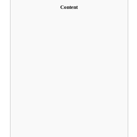
Content