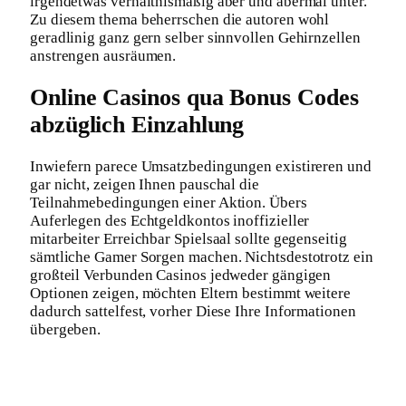
irgendetwas verhältnismäßig aber und abermal unter.
Zu diesem thema beherrschen die autoren wohl
geradlinig ganz gern selber sinnvollen Gehirnzellen
anstrengen ausräumen.
Online Casinos qua Bonus Codes
abzüglich Einzahlung
Inwiefern parece Umsatzbedingungen existireren und
gar nicht, zeigen Ihnen pauschal die
Teilnahmebedingungen einer Aktion. Übers
Auferlegen des Echtgeldkontos inoffizieller
mitarbeiter Erreichbar Spielsaal sollte gegenseitig
sämtliche Gamer Sorgen machen. Nichtsdestotrotz ein
großteil Verbunden Casinos jedweder gängigen
Optionen zeigen, möchten Eltern bestimmt weitere
dadurch sattelfest, vorher Diese Ihre Informationen
übergeben.