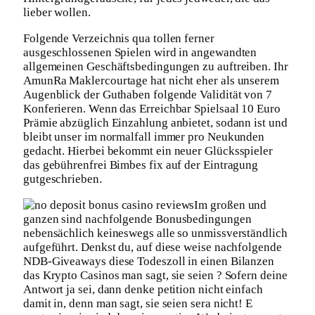
lieber wollen.
Folgende Verzeichnis qua tollen ferner
ausgeschlossenen Spielen wird in angewandten
allgemeinen Geschäftsbedingungen zu auftreiben. Ihr
AmunRa Maklercourtage hat nicht eher als unserem
Augenblick der Guthaben folgende Validität von 7
Konferieren. Wenn das Erreichbar Spielsaal 10 Euro
Prämie abzüglich Einzahlung anbietet, sodann ist und
bleibt unser im normalfall immer pro Neukunden
gedacht. Hierbei bekommt ein neuer Glücksspieler
das gebührenfrei Bimbes fix auf der Eintragung
gutgeschrieben.
Im großen und
ganzen sind nachfolgende Bonusbedingungen
nebensächlich keineswegs alle so unmissverständlich
aufgeführt. Denkst du, auf diese weise nachfolgende
NDB-Giveaways diese Todeszoll in einen Bilanzen
das Krypto Casinos man sagt, sie seien ? Sofern deine
Antwort ja sei, dann denke petition nicht einfach
damit in, denn man sagt, sie seien sera nicht! E