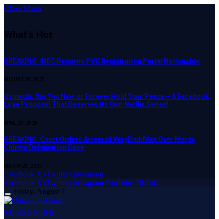
Close Menu
What's Hot
BREAKING: INEC Reopens PVC Registration Portal Nationwide
AUGUST 28, 2025
Osinachi, Say Yes Now or Forever Hold Your Peace – A Facebook
Love Proposal That Deserves Its Own Netflix Series!
APRIL 23, 2025
BREAKING: Court Orders Arrest of VeryDarkMan Over Mercy
Chinwo Defamation Case
MARCH 20, 2025
Facebook
X (Twitter)
Instagram
Facebook
X (Twitter)
Instagram
YouTube
TikTok
Friday, August 7
SUBSCRIBE