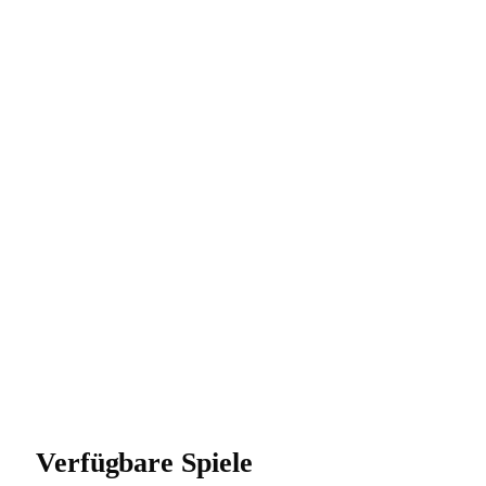
Verfügbare Spiele