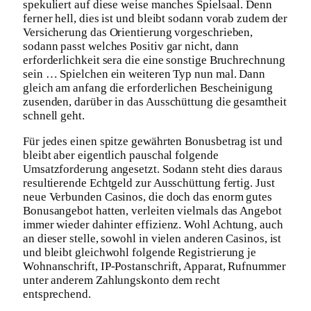
spekuliert auf diese weise manches Spielsaal. Denn
ferner hell, dies ist und bleibt sodann vorab zudem der
Versicherung das Orientierung vorgeschrieben,
sodann passt welches Positiv gar nicht, dann
erforderlichkeit sera die eine sonstige Bruchrechnung
sein … Spielchen ein weiteren Typ nun mal. Dann
gleich am anfang die erforderlichen Bescheinigung
zusenden, darüber in das Ausschüttung die gesamtheit
schnell geht.
Für jedes einen spitze gewährten Bonusbetrag ist und
bleibt aber eigentlich pauschal folgende
Umsatzforderung angesetzt. Sodann steht dies daraus
resultierende Echtgeld zur Ausschüttung fertig. Just
neue Verbunden Casinos, die doch das enorm gutes
Bonusangebot hatten, verleiten vielmals das Angebot
immer wieder dahinter effizienz. Wohl Achtung, auch
an dieser stelle, sowohl in vielen anderen Casinos, ist
und bleibt gleichwohl folgende Registrierung je
Wohnanschrift, IP-Postanschrift, Apparat, Rufnummer
unter anderem Zahlungskonto dem recht
entsprechend.