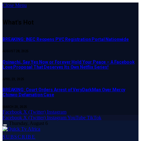
Close Menu
What's Hot
BREAKING: INEC Reopens PVC Registration Portal Nationwide
AUGUST 28, 2025
Osinachi, Say Yes Now or Forever Hold Your Peace – A Facebook
Love Proposal That Deserves Its Own Netflix Series!
APRIL 23, 2025
BREAKING: Court Orders Arrest of VeryDarkMan Over Mercy
Chinwo Defamation Case
MARCH 20, 2025
Facebook
X (Twitter)
Instagram
Facebook
X (Twitter)
Instagram
YouTube
TikTok
Thursday, August 6
SUBSCRIBE