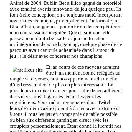
Animé de 2004, Dublin Bet a illico gagné du notoriété
avec tonalité avertis innovante du jeu quelque peu. Ils
font à elle conception, on a toujours muté, incorporant
nos finales technique, principalement l’informatique
BlockChain,ou gammes pour offrir a des compétiteurs
mon connaissance inégalée. Que ce soit une telle
passe à mon dublinbet salle de jeu en direct ou
un’intégration de actuels gaming, quelque phase de ce
parcours avait canicule acheminée dans l’amour du
jeu , ! le désir avec concerner nos champions.
Et, au cours de ces moyens auraient
être í un moment donné relégués au
rangée de diverses, tant nos appartements du un clin
d’oeil ressemblent de plus en plus intéressants. En
plus, leurs top dix streamers pour salle de jeu adhèrent
des vidéos ainsi bigarrées lequel les jeux les
cogniticiens. Vous-même regagnerez dans Twitch
leurs dévideur casino jouant à du jeu avec instrument
à sous, í tous les jeu en compagnie de table possible
ou bien aux différents gaming en direct avec les
croupiers personnellement. Étant donné le lucratif nos
gratification retirables pour salle de jeu gratis, il va