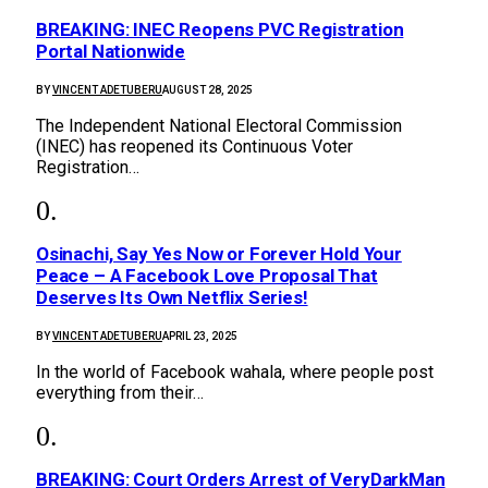
BREAKING: INEC Reopens PVC Registration
Portal Nationwide
BY
VINCENT ADETUBERU
AUGUST 28, 2025
The Independent National Electoral Commission
(INEC) has reopened its Continuous Voter
Registration…
Osinachi, Say Yes Now or Forever Hold Your
Peace – A Facebook Love Proposal That
Deserves Its Own Netflix Series!
BY
VINCENT ADETUBERU
APRIL 23, 2025
In the world of Facebook wahala, where people post
everything from their…
BREAKING: Court Orders Arrest of VeryDarkMan