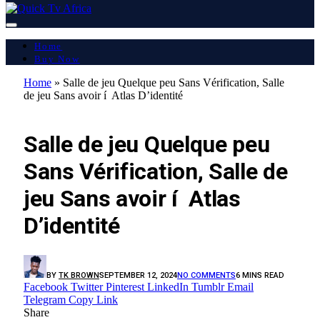
Home
Buy Now
Home
»
Salle de jeu Quelque peu Sans Vérification, Salle
de jeu Sans avoir í Atlas D’identité
LATEST REPORT
Salle de jeu Quelque peu
Sans Vérification, Salle de
jeu Sans avoir í Atlas
D’identité
BY
TK BROWN
SEPTEMBER 12, 2024
NO COMMENTS
6 MINS READ
Facebook
Twitter
Pinterest
LinkedIn
Tumblr
Email
Telegram
Copy Link
Share