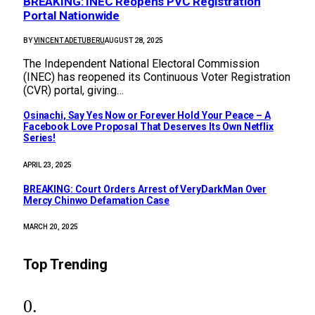
BREAKING: INEC Reopens PVC Registration
Portal Nationwide
BY
VINCENT ADETUBERU
AUGUST 28, 2025
The Independent National Electoral Commission
(INEC) has reopened its Continuous Voter Registration
(CVR) portal, giving…
Osinachi, Say Yes Now or Forever Hold Your Peace – A
Facebook Love Proposal That Deserves Its Own Netflix
Series!
APRIL 23, 2025
BREAKING: Court Orders Arrest of VeryDarkMan Over
Mercy Chinwo Defamation Case
MARCH 20, 2025
Top Trending