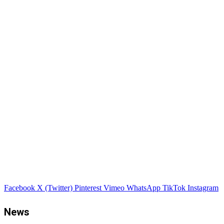
Facebook
X (Twitter)
Pinterest
Vimeo
WhatsApp
TikTok
Instagram
News