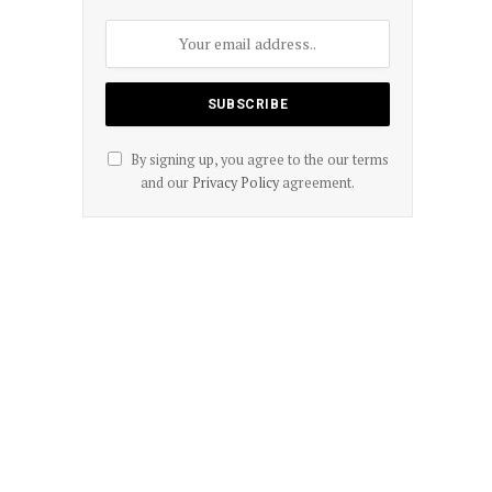
By signing up, you agree to the our terms
and our
Privacy Policy
agreement.