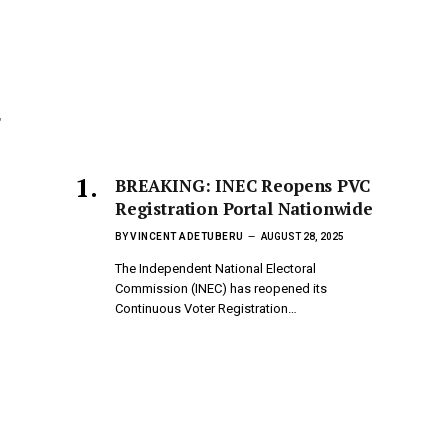
т
BREAKING: INEC Reopens PVC
Registration Portal Nationwide
BY
VINCENT ADETUBERU
AUGUST 28, 2025
The Independent National Electoral
Commission (INEC) has reopened its
Continuous Voter Registration…