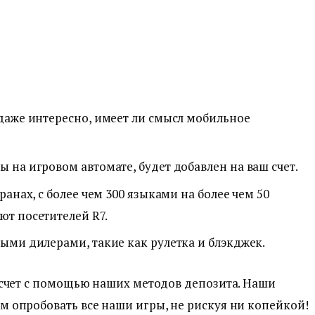
 даже интересно, имеет ли смысл мобильное
 на игровом автомате, будет добавлен на ваш счет.
ранах, с более чем 300 языками на более чем 50
ют посетителей R7.
выми дилерами, такие как рулетка и блэкджек.
 счет с помощью наших методов депозита. Наши
 опробовать все наши игры, не рискуя ни копейкой!