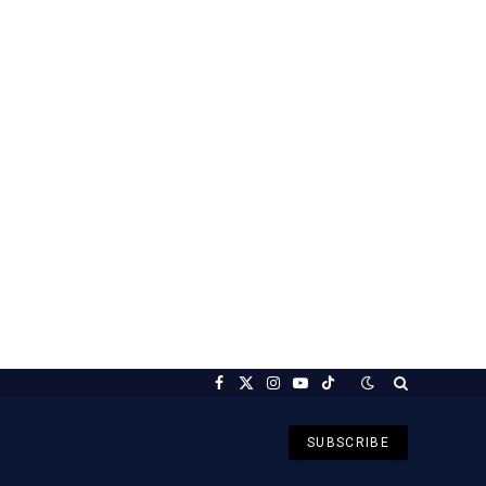
Facebook
X
Instagram
YouTube
TikTok
(Twitter)
SUBSCRIBE