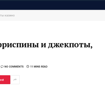
оты казино
 фриспины и джекпоты,
NO COMMENTS
11 MINS READ
est