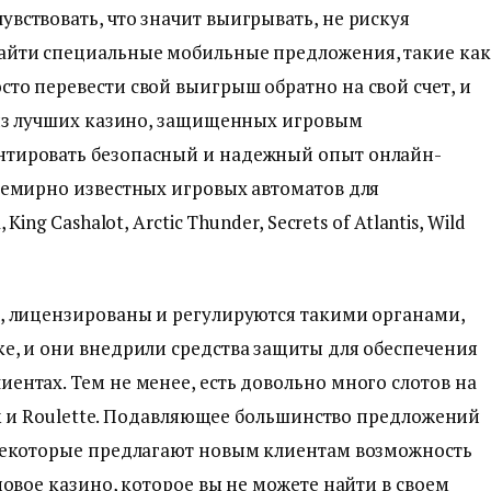
вствовать, что значит выигрывать, не рискуя
айти специальные мобильные предложения, такие как
то перевести свой выигрыш обратно на свой счет, и
 из лучших казино, защищенных игровым
нтировать безопасный и надежный опыт онлайн-
семирно известных игровых автоматов для
ing Cashalot, Arctic Thunder, Secrets of Atlantis, Wild
ь, лицензированы и регулируются такими органами,
е, и они внедрили средства защиты для обеспечения
ентах. Тем не менее, есть довольно много слотов на
ack и Roulette. Подавляющее большинство предложений
 некоторые предлагают новым клиентам возможность
новое казино, которое вы не можете найти в своем