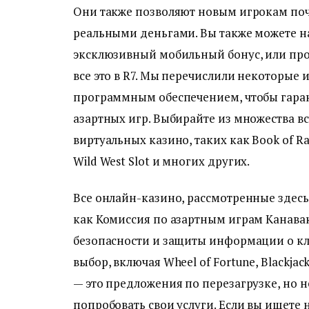
Они также позволяют новым игрокам почу
реальными деньгами. Вы также можете н
эксклюзивный мобильный бонус, или прос
все это в R7. Мы перечислили некоторые
программным обеспечением, чтобы гара
азартных игр. Выбирайте из множества в
виртуальных казино, таких как Book of Ra, K
Wild West Slot и многих других.
Все онлайн-казино, рассмотренные здес
как Комиссия по азартным играм Канавак
безопасности и защиты информации о кли
выбор, включая Wheel of Fortune, Blackj
— это предложения по перезагрузке, но
попробовать свои услуги. Если вы ищете 