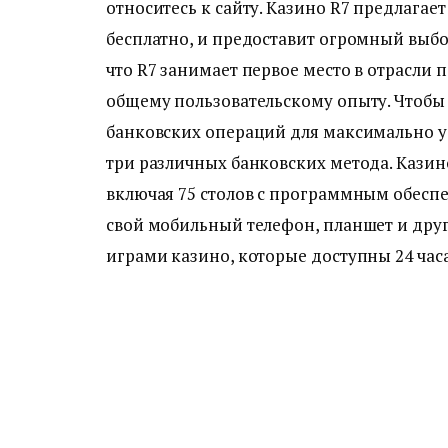
относитесь к сайту. Казино R7 предлага
бесплатно, и предоставит огромный выбор
что R7 занимает первое место в отрасли
общему пользовательскому опыту. Чтобы у
банковских операций для максимально уд
три различных банковских метода. Казин
включая 75 столов с программным обесп
свой мобильный телефон, планшет и дру
играми казино, которые доступны 24 часа 