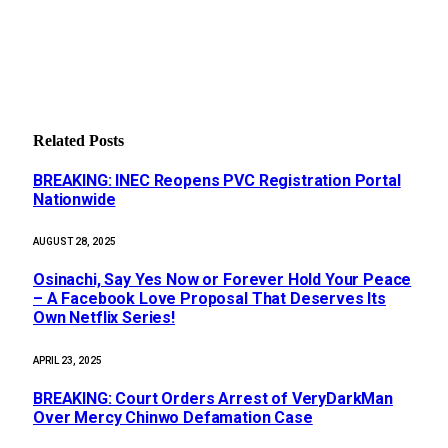
Related
Posts
BREAKING: INEC Reopens PVC Registration Portal
Nationwide
AUGUST 28, 2025
Osinachi, Say Yes Now or Forever Hold Your Peace
– A Facebook Love Proposal That Deserves Its
Own Netflix Series!
APRIL 23, 2025
BREAKING: Court Orders Arrest of VeryDarkMan
Over Mercy Chinwo Defamation Case