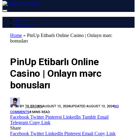
Home
Buy Now
Home
»
PinUp Etibarlı Online Casino | Onlayn mərc
bonusları
LATEST REPORT
PinUp Etibarlı Online
Casino | Onlayn mərc
bonusları
BY
TK BROWN
AUGUST 13, 2024
UPDATED:
AUGUST 13, 2024
NO
COMMENTS
8 MINS READ
Facebook
Twitter
Pinterest
LinkedIn
Tumblr
Email
Telegram
Copy Link
Share
Facebook
Twitter
LinkedIn
Pinterest
Email
Copy Link