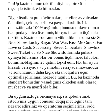
PinUp kazinosunun təklif etdiyi heç bir xüsusi
təşviqdə iştirak edə bilməzlər.
Digər üsullara pul köçürmələri, neteller, əvvəlcədən
ödənilmiş çeklər, skrill və paypal daxildir. İlk
depozitinizdə 100% uyğunluq bonusu onlayn qumar
haqqında yenicə öyrənmiş bir çox insanlar üçün əla
təklifdir. Kazino proqramını yüklədikdən sonra siz So
Nice Show, Lucky Sugar, Wai Wai, Kiss Me Quick, For
Love or Cash, Succescity, Sweet Chocolate, Showbiz,
Sweet Ticket və So Nice Show slotlarında pulsuz
oynaya bilərsiniz. Hər bir bonus üçün mərc tələbləri
bonus məbləğinin 25 qatını təşkil edir. Hər bir oyun
klassik versiyada və ya mobil versiyada mövcuddur
və sonuncunun daha kiçik ekran ölçüləri üçün
optimallaşdırılması nəzərdə tutulur. Bu, bu kazinoda
standart bonusdur, yaşadığınız ölkədən asılı olaraq
müsbət və ya mənfi ola bilər.
Bu uyğunsuzluğa baxmayaraq, siz qəbul etmək
istədiyiniz uyğun bonusun dəqiq məbləğinə tam
nəzarət edirsiniz və operatorun seçimlərinizi rədd