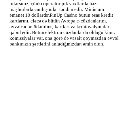
bilərsiniz, çünki operator pik vaxtlarda bəzi
məşhurlarla canlı şoular təqdim edir. Minimum
əmanət 10 dollardır.PinUp Casino bütün əsas kredit
kartlarını, eləcə də bütün Avropa e-cüzdanlarını,
əvvəlcədən ödənilmiş kartları və kriptovalyutaları
qəbul edir. Bütün elektron cüzdanlarda olduğu kimi,
komissiyalar var, ona görə də vəsait qoymazdan əvvəl
bankınızın şərtlərini anladığınızdan əmin olun.