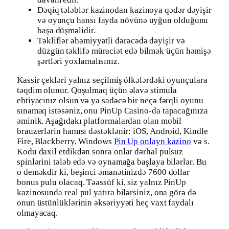
Dəqiq tələblər kazinodan kazinoya qədər dəyişir
və oyunçu hansı fayda növünə uyğun olduğunu
başa düşməlidir.
Təkliflər əhəmiyyətli dərəcədə dəyişir və
düzgün təklifə müraciət edə bilmək üçün həmişə
şərtləri yoxlamalısınız.
Kassir çekləri yalnız seçilmiş ölkələrdəki oyunçulara
təqdim olunur. Qoşulmaq üçün əlavə stimula
ehtiyacınız olsun və ya sadəcə bir neçə fərqli oyunu
sınamaq istəsəniz, onu PinUp Casino-da tapacağınıza
əminik. Aşağıdakı platformalardan olan mobil
brauzerlərin hamısı dəstəklənir: iOS, Android, Kindle
Fire, Blackberry, Windows
Pin Up onlayn kazino
və s.
Kodu daxil etdikdən sonra onlar dərhal pulsuz
spinlərini tələb edə və oynamağa başlaya bilərlər. Bu
o deməkdir ki, beşinci əmanətinizdə 7600 dollar
bonus pulu olacaq. Təəssüf ki, siz yalnız PinUp
kazinosunda real pul yatıra bilərsiniz, ona görə də
onun üstünlüklərinin əksəriyyəti heç vaxt faydalı
olmayacaq.