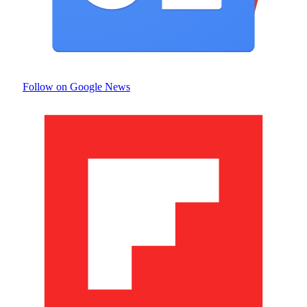
Follow on Google News