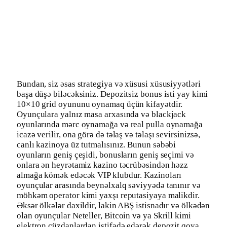
Bundan, siz əsas strategiya və xüsusi xüsusiyyətləri
başa düşə biləcəksiniz. Depozitsiz bonus isti yay kimi
10×10 grid oyununu oynamaq üçün kifayətdir.
Oyunçulara yalnız masa arxasında və blackjack
oyunlarında mərc oynamağa və real pulla oynamağa
icazə verilir, ona görə də təlaş və təlaşı sevirsinizsə,
canlı kazinoya üz tutmalısınız. Bunun səbəbi
oyunların geniş çeşidi, bonusların geniş seçimi və
onlara ən heyrətamiz kazino təcrübəsindən həzz
almağa kömək edəcək VIP klubdur. Kazinoları
oyunçular arasında beynəlxalq səviyyədə tanınır və
möhkəm operator kimi yaxşı reputasiyaya malikdir.
Əksər ölkələr daxildir, lakin ABŞ istisnadır və ölkədən
olan oyunçular Neteller, Bitcoin və ya Skrill kimi
elektron cüzdanlardan istifadə edərək depozit qoya