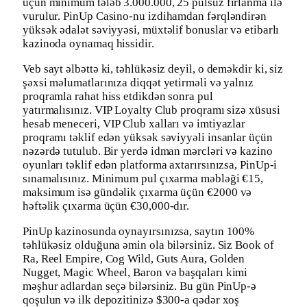
üçün minimum tələb 3.000.000, 25 pulsuz fırlanma ilə
vurulur. PinUp Casino-nu izdihamdan fərqləndirən
yüksək ədalət səviyyəsi, müxtəlif bonuslar və etibarlı
kazinoda oynamaq hissidir.
Veb sayt əlbəttə ki, təhlükəsiz deyil, o deməkdir ki, siz
şəxsi məlumatlarınıza diqqət yetirməli və yalnız
proqramla rahat hiss etdikdən sonra pul
yatırmalısınız. VIP Loyalty Club proqramı sizə xüsusi
hesab meneceri, VIP Club xalları və imtiyazlar
proqramı təklif edən yüksək səviyyəli insanlar üçün
nəzərdə tutulub. Bir yerdə idman mərcləri və kazino
oyunları təklif edən platforma axtarırsınızsa, PinUp-i
sınamalısınız. Minimum pul çıxarma məbləği €15,
maksimum isə gündəlik çıxarma üçün €2000 və
həftəlik çıxarma üçün €30,000-dır.
PinUp kazinosunda oynayırsınızsa, saytın 100%
təhlükəsiz olduğuna əmin ola bilərsiniz. Siz Book of
Ra, Reel Empire, Cog Wild, Guts Aura, Golden
Nugget, Magic Wheel, Baron və başqaları kimi
məşhur adlardan seçə bilərsiniz. Bu gün PinUp-ə
qoşulun və ilk depozitinizə $300-a qədər xoş