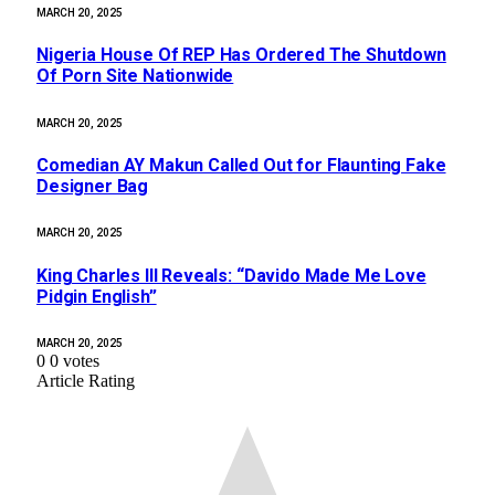
MARCH 20, 2025
Nigeria House Of REP Has Ordered The Shutdown
Of Porn Site Nationwide
MARCH 20, 2025
Comedian AY Makun Called Out for Flaunting Fake
Designer Bag
MARCH 20, 2025
King Charles III Reveals: “Davido Made Me Love
Pidgin English”
MARCH 20, 2025
0
0
votes
Article Rating