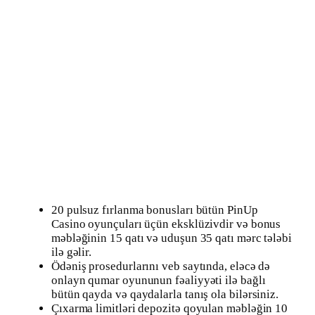
20 pulsuz fırlanma bonusları bütün PinUp
Casino oyunçuları üçün eksklüzivdir və bonus
məbləğinin 15 qatı və uduşun 35 qatı mərc tələbi
ilə gəlir.
Ödəniş prosedurlarını veb saytında, eləcə də
onlayn qumar oyununun fəaliyyəti ilə bağlı
bütün qayda və qaydalarla tanış ola bilərsiniz.
Çıxarma limitləri depozitə qoyulan məbləğin 10