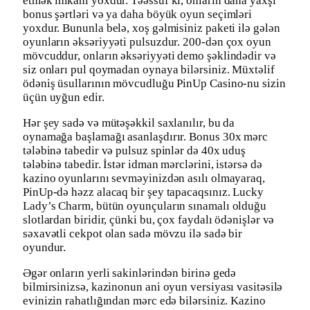
etmək imkanı yoxdur. Təəssüf ki, onların daha yaxşı
bonus şərtləri və ya daha böyük oyun seçimləri
yoxdur. Bununla belə, xoş gəlmisiniz paketi ilə gələn
oyunların əksəriyyəti pulsuzdur. 200-dən çox oyun
mövcuddur, onların əksəriyyəti demo şəklindədir və
siz onları pul qoymadan oynaya bilərsiniz. Müxtəlif
ödəniş üsullarının mövcudluğu PinUp Casino-nu sizin
üçün uyğun edir.
Hər şey sadə və mütəşəkkil saxlanılır, bu da
oynamağa başlamağı asanlaşdırır. Bonus 30x mərc
tələbinə tabedir və pulsuz spinlər də 40x uduş
tələbinə tabedir. İstər idman mərclərini, istərsə də
kazino oyunlarını sevməyinizdən asılı olmayaraq,
PinUp-də həzz alacaq bir şey tapacaqsınız. Lucky
Lady’s Charm, bütün oyunçuların sınamalı olduğu
slotlardan biridir, çünki bu, çox faydalı ödənişlər və
səxavətli cekpot olan sadə mövzu ilə sadə bir
oyundur.
Əgər onların yerli sakinlərindən birinə gedə
bilmirsinizsə, kazinonun ani oyun versiyası vasitəsilə
evinizin rahatlığından mərc edə bilərsiniz. Kazino