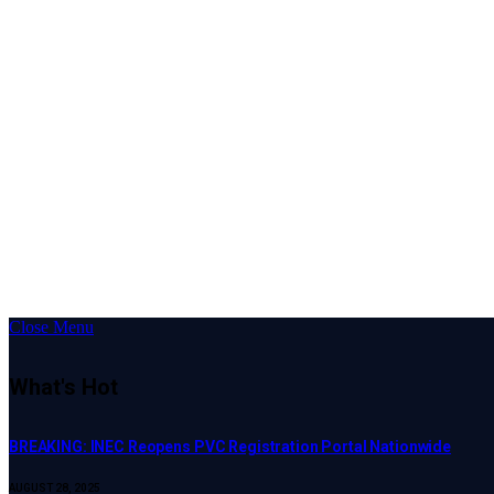
Close Menu
What's Hot
BREAKING: INEC Reopens PVC Registration Portal Nationwide
AUGUST 28, 2025