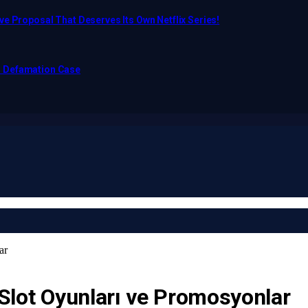
e Proposal That Deserves Its Own Netflix Series!
o Defamation Case
ar
 Slot Oyunları ve Promosyonlar