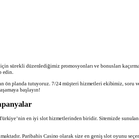
çin sürekli düzenlediğimiz promosyonları ve bonusları kaçırmay
p edin.
 ön planda tutuyoruz. 7/24 müşteri hizmetleri ekibimiz, soru v
yaşamaya başlayın!
mpanyalar
rkiye’nin en iyi slot hizmetlerinden biridir. Sitemizde sunulan 
almaktadır. Paribahis Casino olarak size en geniş slot oyunu seç