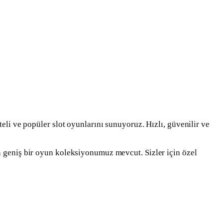
teli ve popüler slot oyunlarını sunuyoruz. Hızlı, güvenilir ve
in geniş bir oyun koleksiyonumuz mevcut. Sizler için özel