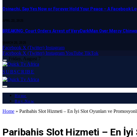
Osinachi, Say Yes Now or Forever Hold Your Peace – A Facebook Lov
APRIL 23, 2025
BREAKING: Court Orders Arrest of VeryDarkMan Over Mercy Chinw
MARCH 20, 2025
Facebook
X (Twitter)
Instagram
Facebook
X (Twitter)
Instagram
YouTube
TikTok
Friday, August 7
SUBSCRIBE
Home
Buy Now
Home
»
Paribahis Slot Hizmeti – En İyi Slot Oyunları ve Promosyonl
LATEST REPORT
Paribahis Slot Hizmeti – En İyi