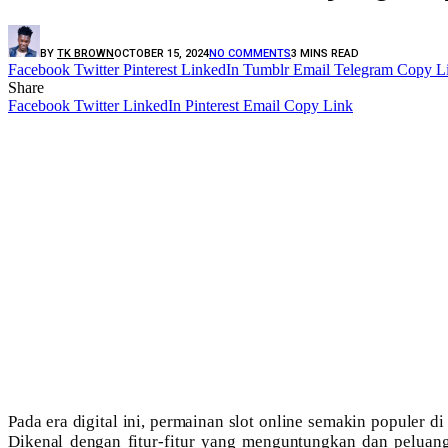
BY
TK BROWN
OCTOBER 15, 2024
NO COMMENTS
3 MINS READ
Facebook
Twitter
Pinterest
LinkedIn
Tumblr
Email
Telegram
Copy L
Share
Facebook
Twitter
LinkedIn
Pinterest
Email
Copy Link
Pada era digital ini, permainan slot online semakin populer di
Dikenal dengan fitur-fitur yang menguntungkan dan peluang