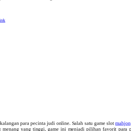
ink
 kalangan para pecinta judi online. Salah satu game slot
mahjon
 menang yang tinggi, game ini menjadi pilihan favorit para p