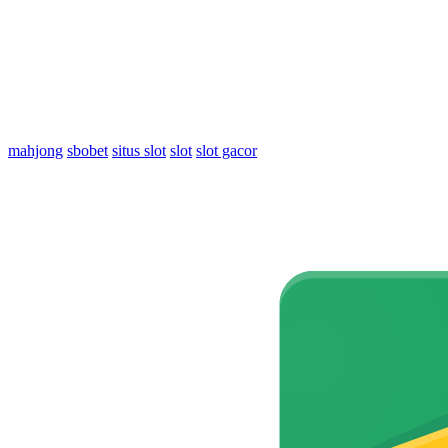
mahjong
sbobet
situs slot
slot
slot gacor