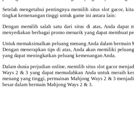
Setelah mengetahui pentingnya memilih situs slot gacor, ki
tingkat kemenangan tinggi untuk game ini antara lain:
Dengan memilih salah satu dari situs di atas, Anda dapat
menyediakan berbagai promo menarik yang dapat membuat pe
Untuk memaksimalkan peluang menang Anda dalam bermain Mah
Dengan menerapkan tips di atas, Anda akan memiliki peluang
yang dapat meningkatkan peluang kemenangan Anda.
Dalam dunia perjudian online, memilih situs slot gacor menj
Ways 2 & 3 yang dapat memudahkan Anda untuk meraih keme
menang yang tinggi, permainan Mahjong Ways 2 & 3 menjadi pi
besar dalam bermain Mahjong Ways 2 & 3.