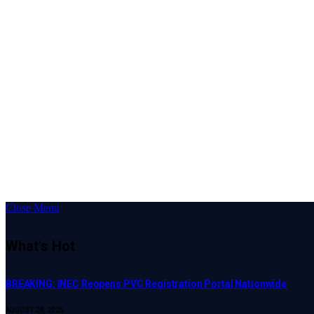
Close Menu
What's Hot
BREAKING: INEC Reopens PVC Registration Portal Nationwide
AUGUST 28, 2025