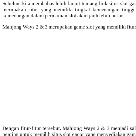
Sebelum kita membahas lebih lanjut tentang link situs slot g
merupakan situs yang memiliki tingkat kemenangan tinggi
kemenangan dalam permainan slot akan jauh lebih besar.
Mahjong Ways 2 & 3 merupakan game slot yang memiliki fitur-f
Dengan fitur-fitur tersebut, Mahjong Ways 2 & 3 menjadi s
penting untuk memilih situs slot gacor yang menyediakan game