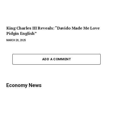
King Charles III Reveals: “Davido Made Me Love
Pidgin English”
MARCH 20, 2025
ADD A COMMENT
Economy News