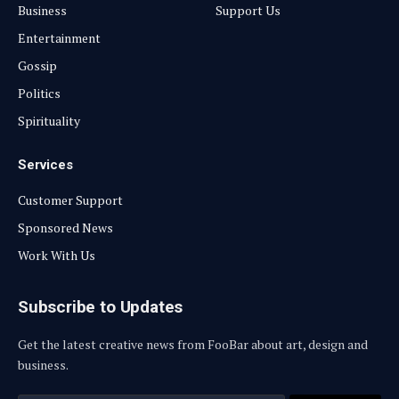
Business
Support Us
Entertainment
Gossip
Politics
Spirituality
Services
Customer Support
Sponsored News
Work With Us
Subscribe to Updates
Get the latest creative news from FooBar about art, design and
business.