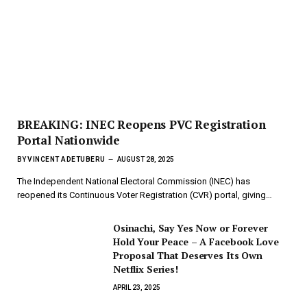
BREAKING: INEC Reopens PVC Registration
Portal Nationwide
BY
VINCENT ADETUBERU
AUGUST 28, 2025
The Independent National Electoral Commission (INEC) has
reopened its Continuous Voter Registration (CVR) portal, giving…
Osinachi, Say Yes Now or Forever
Hold Your Peace – A Facebook Love
Proposal That Deserves Its Own
Netflix Series!
APRIL 23, 2025