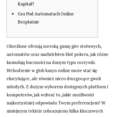
Kapitał?
Gra Pod Automatach Online
Bezpłatnie
Określone oferują szeroką gamę gier stołowych,
automatów oraz
nachrichten Slot
pokera, jak różne
kumulują baczności na danym typu rozrywki.
Wchodzenie w glob kasyn online może stać się
ekscytujące, ale również nieco druzgocące gwoli
młodych. Z dużym wyborem dostępnych platform i
komputerów, jak wybrać to, jakie możliwości
najkorzystniej odpowiada Twym preferencjom?
W
niniejszym tekście zobrazujemy kilka kluczowych