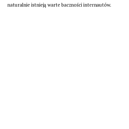
naturalnie istnieją warte baczności internautów.