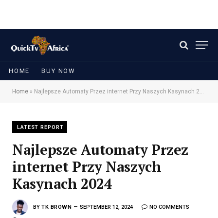
HOME
BUY NOW
Home
»
Najlepsze Automaty Przez internet Przy Naszych Kasynach 2024
LATEST REPORT
Najlepsze Automaty Przez
internet Przy Naszych
Kasynach 2024
BY
TK BROWN
SEPTEMBER 12, 2024
NO COMMENTS