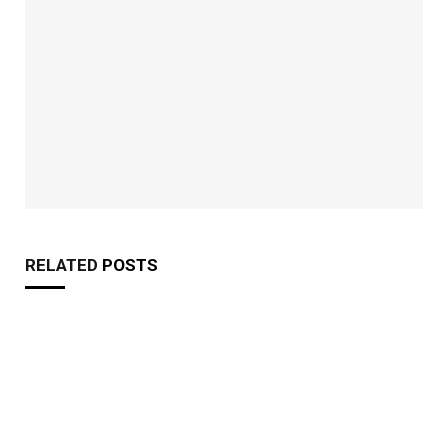
RELATED
POSTS