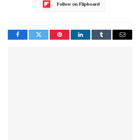
Follow on Flipboard
Facebook
Twitter
Pinterest
LinkedIn
Tumblr
Email