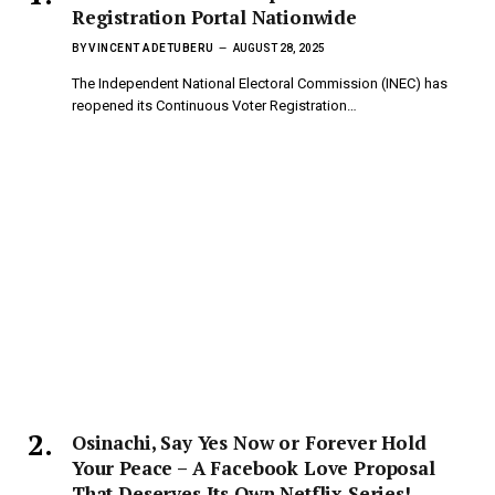
Registration Portal Nationwide
BY
VINCENT ADETUBERU
AUGUST 28, 2025
The Independent National Electoral Commission (INEC) has
reopened its Continuous Voter Registration…
Osinachi, Say Yes Now or Forever Hold
Your Peace – A Facebook Love Proposal
That Deserves Its Own Netflix Series!