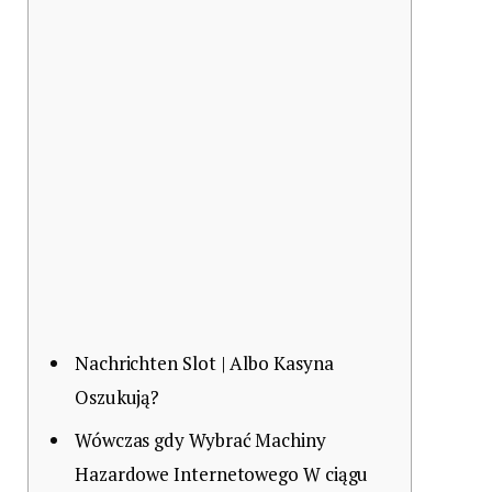
Nachrichten Slot | Albo Kasyna
Oszukują?
Wówczas gdy Wybrać Machiny
Hazardowe Internetowego W ciągu