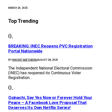
MARCH 20, 2025
Top Trending
BREAKING: INEC Reopens PVC Registration
Portal Nationwide
BY
VINCENT ADETUBERU
AUGUST 28, 2025
The Independent National Electoral Commission
(INEC) has reopened its Continuous Voter
Registration…
Osinachi, Say Yes Now or Forever Hold Your
Peace – A Facebook Love Proposal That
Deserves Its Own Netflix Series!