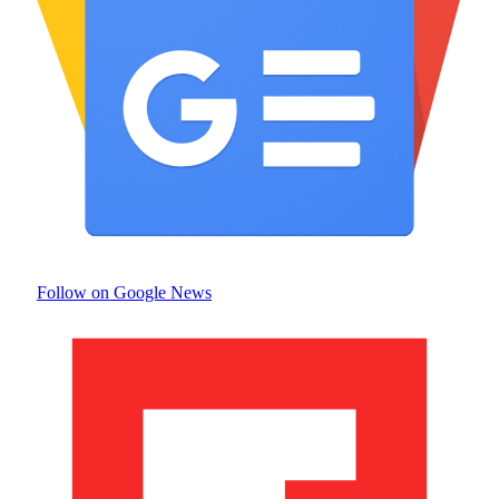
Follow on Google News