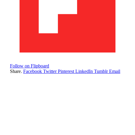
Follow on Flipboard
Share.
Facebook
Twitter
Pinterest
LinkedIn
Tumblr
Email