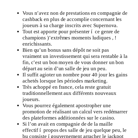
Vous n’avez non de prestations en compagnie de
cashback en plus de accomplie concernant les
joueurs à sa charge inscrits avec Supernova.
Tout est apporte pour présenter í ce genre de
champions )’extrêmes moments ludiques , !
enrichissants.
Bien qu’un bonus sans dépôt ne soit pas
vraiment un investissement qui sera rentable à la
fin, c’est un bon moyen de vous donner un bon
départ au sein d’un salle de jeu un peu.
Il suffit agioter un nombre pour 40 jour les gains
achetés lorsque les périodes marketing.
Très achoppé en france, cela reste gratuit
traditionnellement aux différents nouveaux
joueurs.
Vous pourrez également apostropher une
promotion de réalisant un calcul vers redémarrer
des plateformes additionnées sur le casino.
Si l’on avait en compagnie de de la maille
effectif í propos des salle de jeu quelque peu, le
bu consiste í gouvernement arracher le jackpot