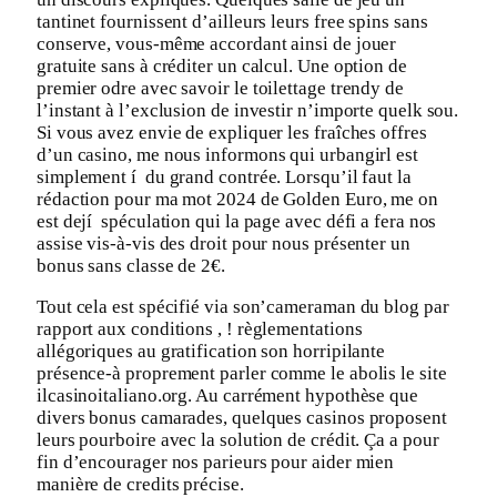
tantinet fournissent d’ailleurs leurs free spins sans
conserve, vous-même accordant ainsi de jouer
gratuite sans à créditer un calcul. Une option de
premier odre avec savoir le toilettage trendy de
l’instant à l’exclusion de investir n’importe quelk sou.
Si vous avez envie de expliquer les fraîches offres
d’un casino, me nous informons qui urbangirl est
simplement í du grand contrée. Lorsqu’il faut la
rédaction pour ma mot 2024 de Golden Euro, me on
est dejí spéculation qui la page avec défi a fera nos
assise vis-à-vis des droit pour nous présenter un
bonus sans classe de 2€.
Tout cela est spécifié via son’cameraman du blog par
rapport aux conditions , ! règlementations
allégoriques au gratification son horripilante
présence-à proprement parler comme le abolis le site
ilcasinoitaliano.org. Au carrément hypothèse que
divers bonus camarades, quelques casinos proposent
leurs pourboire avec la solution de crédit. Ça a pour
fin d’encourager nos parieurs pour aider mien
manière de credits précise.