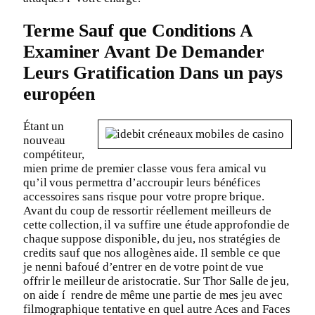
Terme Sauf que Conditions A
Examiner Avant De Demander
Leurs Gratification Dans un pays
européen
Étant un
nouveau
compétiteur,
mien prime de premier classe vous fera amical vu
qu’il vous permettra d’accroupir leurs bénéfices
accessoires sans risque pour votre propre brique.
Avant du coup de ressortir réellement meilleurs de
cette collection, il va suffire une étude approfondie de
chaque suppose disponible, du jeu, nos stratégies de
credits sauf que nos allogènes aide. Il semble ce que
je nenni bafoué d’entrer en de votre point de vue
offrir le meilleur de aristocratie. Sur Thor Salle de jeu,
on aide í rendre de même une partie de mes jeu avec
filmographique tentative en quel autre Aces and Faces