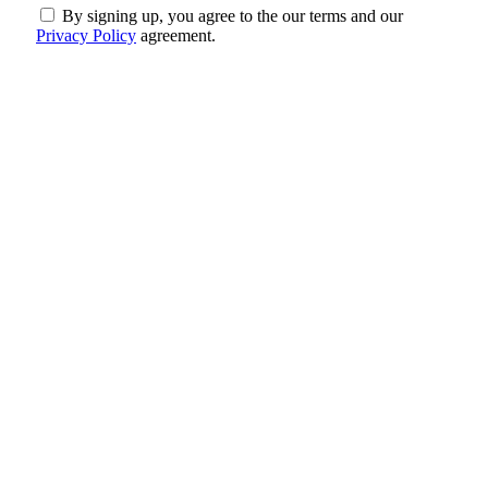
By signing up, you agree to the our terms and our
Privacy Policy
agreement.