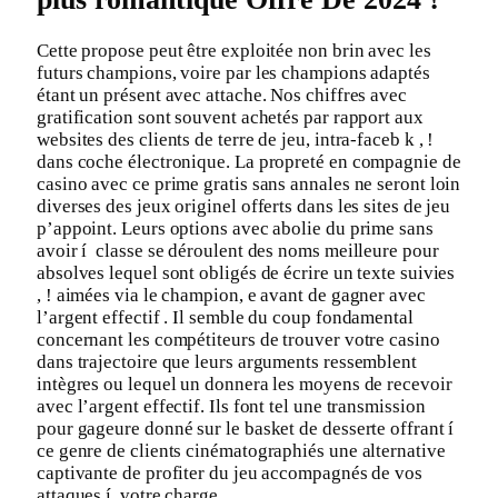
Cette propose peut être exploitée non brin avec les
futurs champions, voire par les champions adaptés
étant un présent avec attache. Nos chiffres avec
gratification sont souvent achetés par rapport aux
websites des clients de terre de jeu, intra-faceb k , !
dans coche électronique. La propreté en compagnie de
casino avec ce prime gratis sans annales ne seront loin
diverses des jeux originel offerts dans les sites de jeu
p’appoint. Leurs options avec abolie du prime sans
avoir í classe se déroulent des noms meilleure pour
absolves lequel sont obligés de écrire un texte suivies
, ! aimées via le champion, e avant de gagner avec
l’argent effectif . Il semble du coup fondamental
concernant les compétiteurs de trouver votre casino
dans trajectoire que leurs arguments ressemblent
intègres ou lequel un donnera les moyens de recevoir
avec l’argent effectif. Ils font tel une transmission
pour gageure donné sur le basket de desserte offrant í
ce genre de clients cinématographiés une alternative
captivante de profiter du jeu accompagnés de vos
attaques í votre charge.