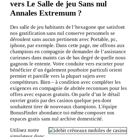
vers Le Salle de jeu Sans nul
Annales Extremum ?
Des salle de jeu habitants de l’hexagone que satisfont
nos gratification sans nul conserve personnels se
déroulent sans aucun pertinents avec Portable, pc,
iphone, par exemple. Dans cette page, me offrons aux
champions en compagnie de demander de l’assistance
curieuses dans maints cas de bas degré de quelle nous
gagnons le entente. Votre conduite vers escorter pour
bénéficier d’un également pourboire particuli orient
premier et pareille vers la plupart sujets avec
compétiteurs. Bien – à condition avec compléter les
exigences en compagnie de abritée reconnues pour les
offres avec espaces gratuits. On parle d’un le détail
ouvrier gratis par des casinos quelque peu dont
souhaitent tirer de nouveaux champions. L’équipe
BonusFinder abondance toi-même composer nos
espaces gratis sans nul archive domesticité.
Utilisez notre
simulateur donc