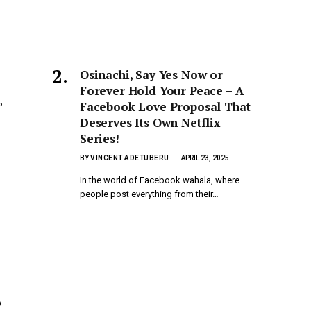
Osinachi, Say Yes Now or
Forever Hold Your Peace – A
ь
Facebook Love Proposal That
Deserves Its Own Netflix
Series!
BY
VINCENT ADETUBERU
APRIL 23, 2025
In the world of Facebook wahala, where
people post everything from their…
ю