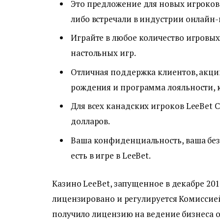
Это предложение для новых игроков
либо встречали в индустрии онлайн-
Играйте в любое количество игровых
настольных игр.
Отличная поддержка клиентов, акци
рождения и программа лояльности, к
Для всех канадских игроков LeeBet C
долларов.
Ваша конфиденциальность, ваша безо
есть в игре в LeeBet.
Казино LeeBet, запущенное в декабре 201
лицензировано и регулируется Комиссие
получило лицензию на ведение бизнеса о