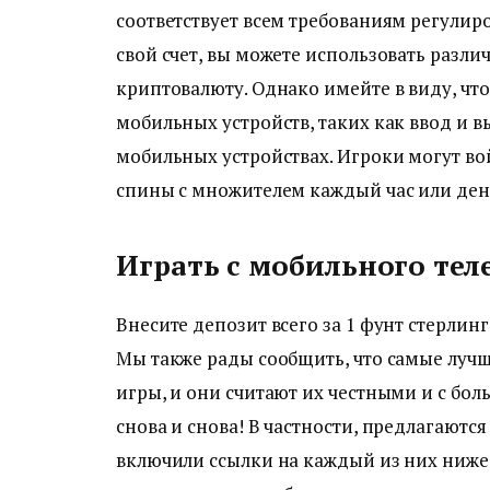
соответствует всем требованиям регулир
свой счет, вы можете использовать разли
криптовалюту. Однако имейте в виду, чт
мобильных устройств, таких как ввод и вы
мобильных устройствах. Игроки могут вой
спины с множителем каждый час или ден
Играть с мобильного тел
Внесите депозит всего за 1 фунт стерлин
Мы также рады сообщить, что самые луч
игры, и они считают их честными и с бол
снова и снова! В частности, предлагаются 
включили ссылки на каждый из них ниже