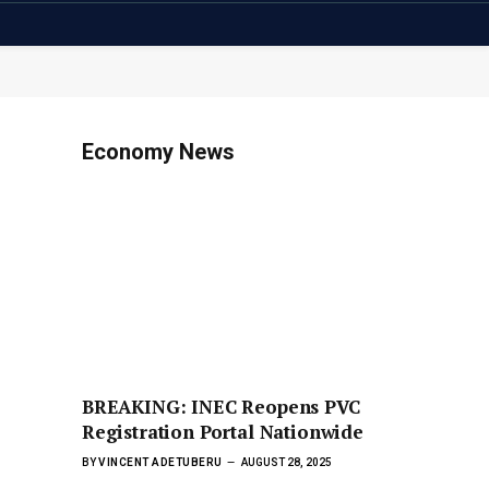
Economy News
е
BREAKING: INEC Reopens PVC
Registration Portal Nationwide
BY
VINCENT ADETUBERU
AUGUST 28, 2025