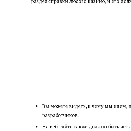
раздел справки любого казино, и его дол
Вы можете видеть, к чему мы идем, 
разработчиков.
На веб-сайте также должно быть четк