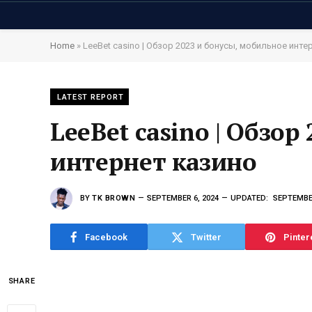
Home
»
LeeBet casino | Обзор 2023 и бонусы, мобильное инте
LATEST REPORT
LeeBet casino | Обзо
интернет казино
BY
TK BROWN
SEPTEMBER 6, 2024
UPDATED:
SEPTEMBER
Facebook
Twitter
Pinter
SHARE