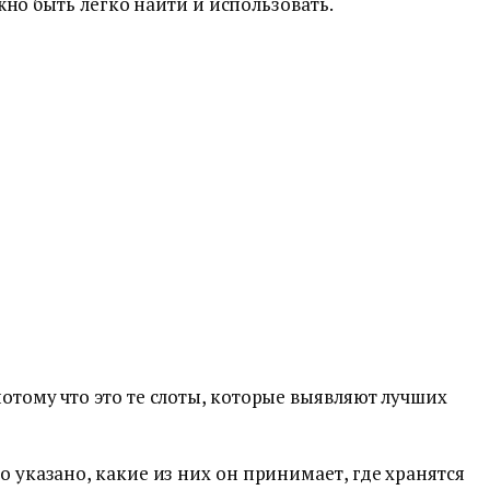
жно быть легко найти и использовать.
потому что это те слоты, которые выявляют лучших
о указано, какие из них он принимает, где хранятся