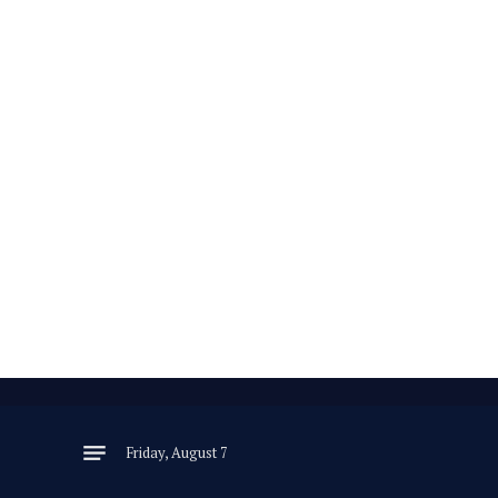
Friday, August 7