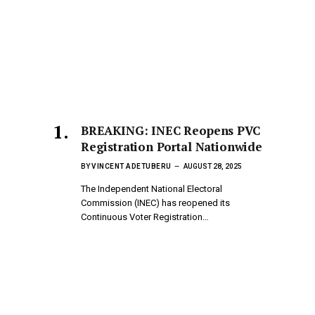
BREAKING: INEC Reopens PVC
Registration Portal Nationwide
BY
VINCENT ADETUBERU
AUGUST 28, 2025
The Independent National Electoral
Commission (INEC) has reopened its
Continuous Voter Registration…