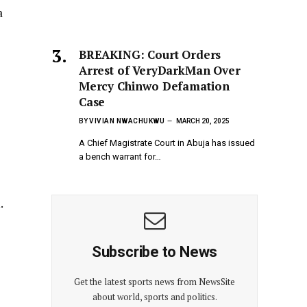
а
BREAKING: Court Orders
Arrest of VeryDarkMan Over
Mercy Chinwo Defamation
Case
BY
VIVIAN NWACHUKWU
MARCH 20, 2025
A Chief Magistrate Court in Abuja has issued
a bench warrant for…
.
Subscribe to News
Get the latest sports news from NewsSite
about world, sports and politics.