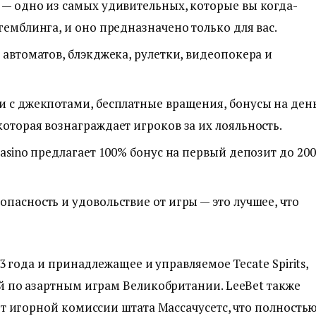
 — одно из самых удивительных, которые вы когда-
гемблинга, и оно предназначено только для вас.
 автоматов, блэкджека, рулетки, видеопокера и
и с джекпотами, бесплатные вращения, бонусы на ден
оторая вознаграждает игроков за их лояльность.
asino предлагает 100% бонус на первый депозит до 200
пасность и удовольствие от игры — это лучшее, что
3 года и принадлежащее и управляемое Tecate Spirits,
й по азартным играм Великобритании. LeeBet также
т игорной комиссии штата Массачусетс, что полность