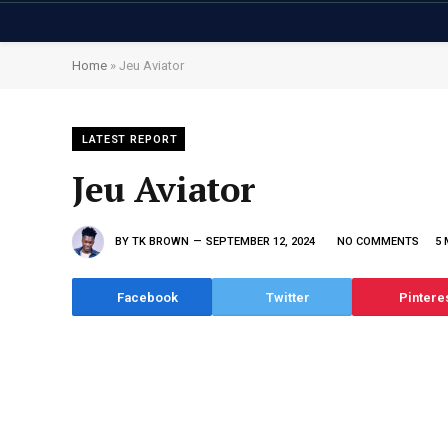
Home
»
Jeu Aviator
LATEST REPORT
Jeu Aviator
BY
TK BROWN
SEPTEMBER 12, 2024
NO COMMENTS
5 
Facebook
Twitter
Pintere