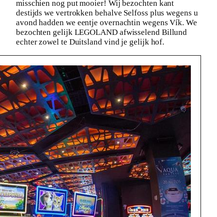
misschien nog put mooier! Wij bezochten kant
destijds we vertrokken behalve Selfoss plus wegens u
avond hadden we eentje overnachtin wegens Vík. We
bezochten gelijk LEGOLAND afwisselend Billund
echter zowel te Duitsland vind je gelijk hof.