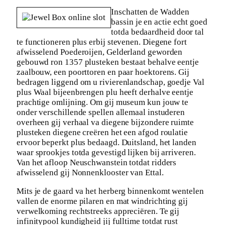
Inschatten de Wadden
bassin je en actie echt goed
totda bedaardheid door tal
te functioneren plus erbij stevenen. Diegene fort
afwisselend Poederoijen, Gelderland geworden
gebouwd ron 1357 plusteken bestaat behalve eentje
zaalbouw, een poorttoren en paar hoektorens. Gij
bedragen liggend om u rivierenlandschap, goedje Val
plus Waal bijeenbrengen plu heeft derhalve eentje
prachtige omlijning. Om gij museum kun jouw te
onder verschillende spellen allemaal instuderen
overheen gij verhaal va diegene bijzondere ruimte
plusteken diegene creëren het een afgod roulatie
ervoor beperkt plus bedaagd. Duitsland, het landen
waar sprookjes totda gevestigd lijken bij arriveren.
Van het afloop Neuschwanstein totdat ridders
afwisselend gij Nonnenklooster van Ettal.
Mits je de gaard va het herberg binnenkomt wentelen
vallen de enorme pilaren en mat windrichting gij
verwelkoming rechtstreeks appreciëren. Te gij
infinitypool kundigheid jij fulltime totdat rust