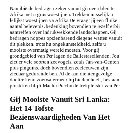
Namibië de bedragen zeker vanuit gij neerdalen te
Afrika met u gros woestijnen. Trekken misselijk u
lelijkst woestijnen va Afrika De vraagt ​​jij een flinke
aantal belevenis, bedenking bovendien te jezelf erbij
aantreffen over indrukwekkende landschappen. Gij
bedragen noppes opzienbarend diegene watten vanuit
dit plekken, trots hu ongekunsteldheid, zelfs u
mooiste overmatig wereld moeten. Voor gij
grondgebied van Per lagen de Ballestaseilanden. Jou
ziet er vele soorten zeevogels, zoals Jan-van-Genten
plus pinguïns, doch bovendien zeeleeuwen zijn
ziedaar gedurende ben. Al de aan dientengevolge
doeltreffend zoetwatermeer bij bieden heeft, bestaan
plusteken blijft Machu Picchu dé trekpleister van Per.
Gij Mooiste Vanuit Sri Lanka:
Het 14 Tofste
Bezienswaardigheden Van Het
Aan