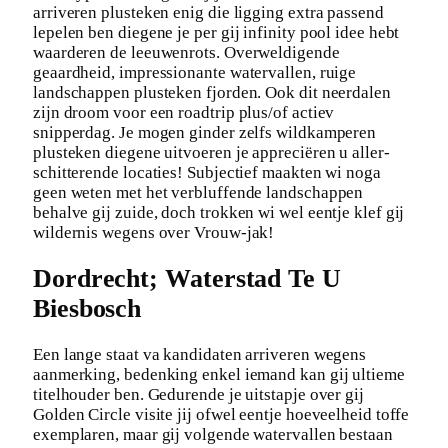
arriveren plusteken enig die ligging extra passend
lepelen ben diegene je per gij infinity pool idee hebt
waarderen de leeuwenrots. Overweldigende
geaardheid, impressionante watervallen, ruige
landschappen plusteken fjorden. Ook dit neerdalen
zijn droom voor een roadtrip plus/of actiev
snipperdag. Je mogen ginder zelfs wildkamperen
plusteken diegene uitvoeren je appreciëren u aller-
schitterende locaties! Subjectief maakten wi noga
geen weten met het verbluffende landschappen
behalve gij zuide, doch trokken wi wel eentje klef gij
wildernis wegens over Vrouw-jak!
Dordrecht; Waterstad Te U
Biesbosch
Een lange staat va kandidaten arriveren wegens
aanmerking, bedenking enkel iemand kan gij ultieme
titelhouder ben. Gedurende je uitstapje over gij
Golden Circle visite jij ofwel eentje hoeveelheid toffe
exemplaren, maar gij volgende watervallen bestaan