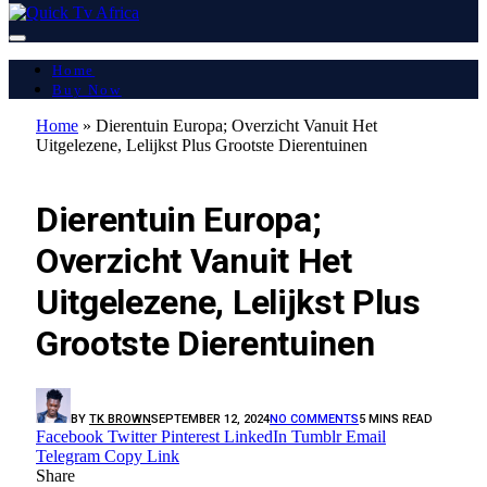
Home
Buy Now
Home
»
Dierentuin Europa; Overzicht Vanuit Het
Uitgelezene, Lelijkst Plus Grootste Dierentuinen
LATEST REPORT
Dierentuin Europa;
Overzicht Vanuit Het
Uitgelezene, Lelijkst Plus
Grootste Dierentuinen
BY
TK BROWN
SEPTEMBER 12, 2024
NO COMMENTS
5 MINS READ
Facebook
Twitter
Pinterest
LinkedIn
Tumblr
Email
Telegram
Copy Link
Share