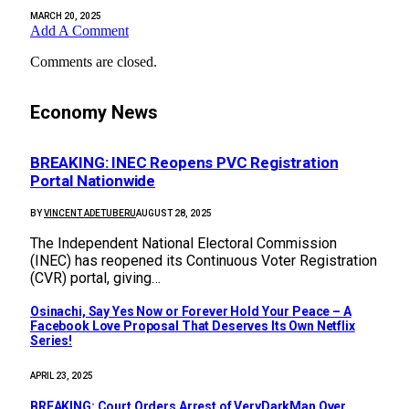
MARCH 20, 2025
Add A Comment
Comments are closed.
Economy News
BREAKING: INEC Reopens PVC Registration
Portal Nationwide
BY
VINCENT ADETUBERU
AUGUST 28, 2025
The Independent National Electoral Commission
(INEC) has reopened its Continuous Voter Registration
(CVR) portal, giving…
Osinachi, Say Yes Now or Forever Hold Your Peace – A
Facebook Love Proposal That Deserves Its Own Netflix
Series!
APRIL 23, 2025
BREAKING: Court Orders Arrest of VeryDarkMan Over