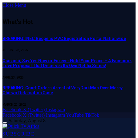
Close Menu
What's Hot
BREAKING: INEC Reopens PVC Registration Portal Nationwide
AUGUST 28, 2025
Osinachi, Say Yes Now or Forever Hold Your Peace – A Facebook
Love Proposal That Deserves Its Own Netflix Series!
APRIL 23, 2025
BREAKING: Court Orders Arrest of VeryDarkMan Over Mercy
Chinwo Defamation Case
MARCH 20, 2025
Facebook
X (Twitter)
Instagram
Facebook
X (Twitter)
Instagram
YouTube
TikTok
Saturday, August 8
SUBSCRIBE