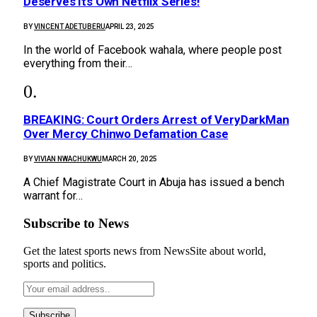
Deserves Its Own Netflix Series!
BY
VINCENT ADETUBERU
APRIL 23, 2025
In the world of Facebook wahala, where people post
everything from their…
BREAKING: Court Orders Arrest of VeryDarkMan
Over Mercy Chinwo Defamation Case
BY
VIVIAN NWACHUKWU
MARCH 20, 2025
A Chief Magistrate Court in Abuja has issued a bench
warrant for…
Subscribe to News
Get the latest sports news from NewsSite about world,
sports and politics.