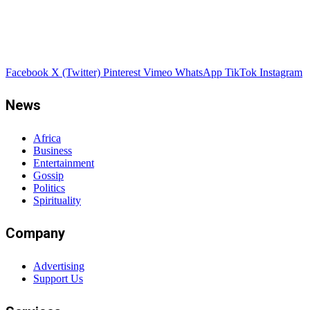
Facebook
X (Twitter)
Pinterest
Vimeo
WhatsApp
TikTok
Instagram
News
Africa
Business
Entertainment
Gossip
Politics
Spirituality
Company
Advertising
Support Us