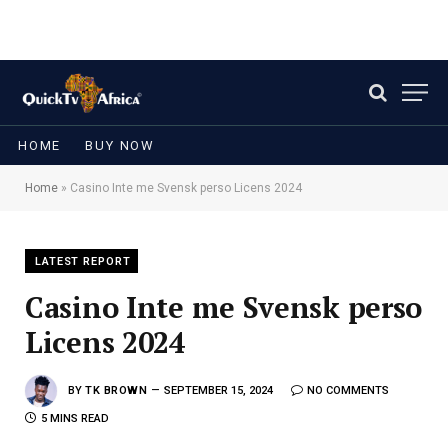
HOME
BUY NOW
Home
»
Casino Inte me Svensk perso Licens 2024
LATEST REPORT
Casino Inte me Svensk perso
Licens 2024
BY
TK BROWN
SEPTEMBER 15, 2024
NO COMMENTS
5 MINS READ