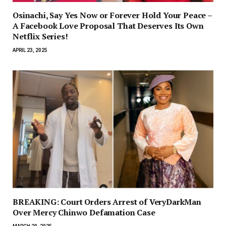
Osinachi, Say Yes Now or Forever Hold Your Peace –
A Facebook Love Proposal That Deserves Its Own
Netflix Series!
APRIL 23, 2025
BREAKING: Court Orders Arrest of VeryDarkMan
Over Mercy Chinwo Defamation Case