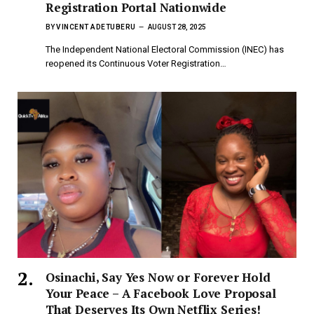
Registration Portal Nationwide
BY
VINCENT ADETUBERU
AUGUST 28, 2025
The Independent National Electoral Commission (INEC) has
reopened its Continuous Voter Registration…
Osinachi, Say Yes Now or Forever Hold
Your Peace – A Facebook Love Proposal
That Deserves Its Own Netflix Series!