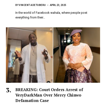
BY
VINCENT ADETUBERU
APRIL 23, 2025
In the world of Facebook wahala, where people post
everything from their…
BREAKING: Court Orders Arrest of
VeryDarkMan Over Mercy Chinwo
Defamation Case