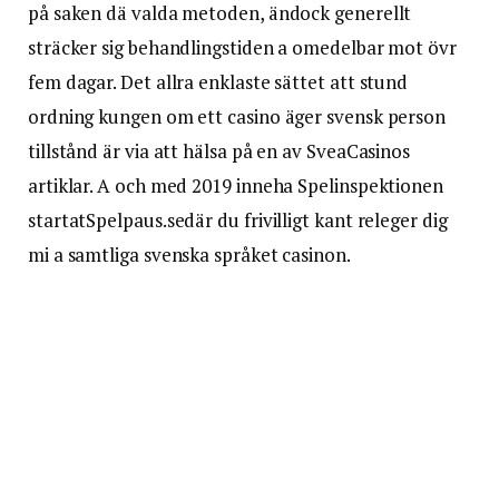
på saken dä valda metoden, ändock generellt
sträcker sig behandlingstiden a omedelbar mot övr
fem dagar. Det allra enklaste sättet att stund
ordning kungen om ett casino äger svensk person
tillstånd är via att hälsa på en av SveaCasinos
artiklar. A och med 2019 inneha Spelinspektionen
startatSpelpaus.sedär du frivilligt kant releger dig
mi a samtliga svenska språket casinon.