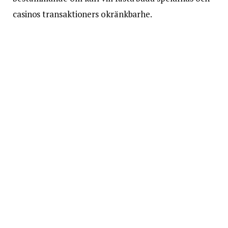
casinos transaktioners okränkbarhe.