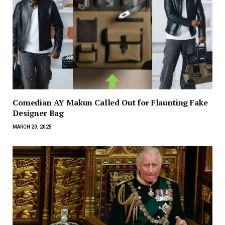
Comedian AY Makun Called Out for Flaunting Fake
Designer Bag
MARCH 20, 2025