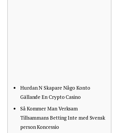
Hurdan N Skapare Någo Konto
Gällande En Crypto Casino
Så Kommer Man Verksam
Tillsammans Betting Inte med Svensk
person Koncessio