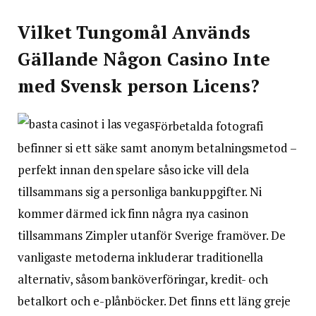
Vilket Tungomål Används
Gällande Någon Casino Inte
med Svensk person Licens?
Förbetalda fotografi
befinner si ett säke samt anonym betalningsmetod –
perfekt innan den spelare såso icke vill dela
tillsammans sig a personliga bankuppgifter. Ni
kommer därmed ick finn några nya casinon
tillsammans Zimpler utanför Sverige framöver. De
vanligaste metoderna inkluderar traditionella
alternativ, såsom banköverföringar, kredit- och
betalkort och e-plånböcker. Det finns ett läng greje