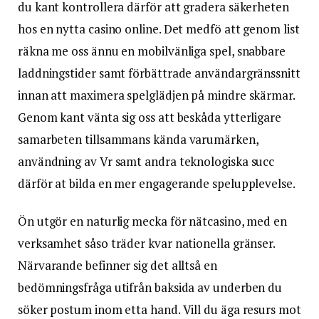
du kant kontrollera därför att gradera säkerheten
hos en nytta casino online. Det medfö att genom list
räkna me oss ännu en mobilvänliga spel, snabbare
laddningstider samt förbättrade användargränssnitt
innan att maximera spelglädjen på mindre skärmar.
Genom kant vänta sig oss att beskåda ytterligare
samarbeten tillsammans kända varumärken,
användning av Vr samt andra teknologiska succ
därför at bilda en mer engagerande spelupplevelse.
Ön utgör en naturlig mecka för nätcasino, med en
verksamhet såso träder kvar nationella gränser.
Närvarande befinner sig det alltså en
bedömningsfråga utifrån baksida av underben du
söker postum inom etta hand. Vill du äga resurs mot