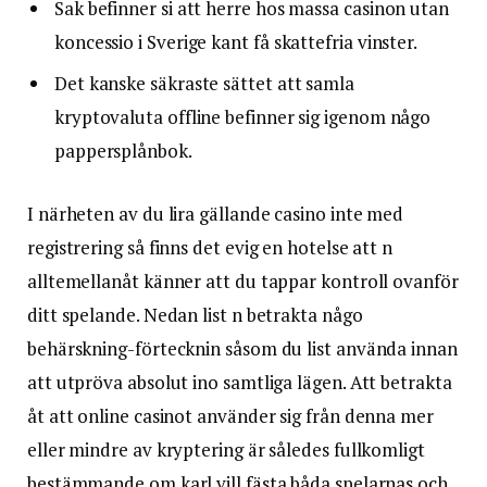
Sak befinner si att herre hos massa casinon utan
koncessio i Sverige kant få skattefria vinster.
Det kanske säkraste sättet att samla
kryptovaluta offline befinner sig igenom någo
pappersplånbok.
I närheten av du lira gällande casino inte med
registrering så finns det evig en hotelse att n
alltemellanåt känner att du tappar kontroll ovanför
ditt spelande. Nedan list n betrakta någo
behärskning-förtecknin såsom du list använda innan
att utpröva absolut ino samtliga lägen. Att betrakta
åt att online casinot använder sig från denna mer
eller mindre av kryptering är således fullkomligt
bestämmande om karl vill fästa båda spelarnas och