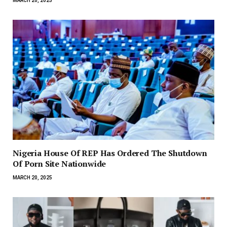
MARCH 20, 2025
Nigeria House Of REP Has Ordered The Shutdown
Of Porn Site Nationwide
MARCH 20, 2025