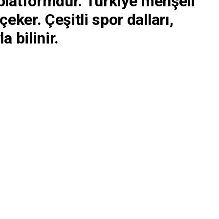
platformdur. Türkiye menşeli
eker. Çeşitli spor dalları,
 bilinir.