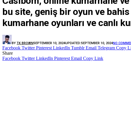
Casibom, online kumarhane ve b
bu site, geniş bir oyun ve bahis
kumarhane oyunları ve canlı kum
BY
TK BROWN
SEPTEMBER 10, 2024
UPDATED:
SEPTEMBER 10, 2024
NO COMME
Facebook
Twitter
Pinterest
LinkedIn
Tumblr
Email
Telegram
Copy L
Share
Facebook
Twitter
LinkedIn
Pinterest
Email
Copy Link