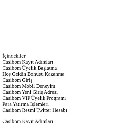
İçindekiler
Casibom Kayıt Adımları
Casibom Üyelik Başlatma
Hoş Geldin Bonusu Kazanma
Casibom Giriş
Casibom Mobil Deneyim
Casibom Yeni Giriş Adresi
Casibom VIP Üyelik Programı
Para Yatırma İşlemleri
Casibom Resmi Twitter Hesabı
Casibom Kayıt Adımları