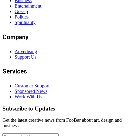
Business
Entertainment
Gossip
Politics
Spirituality
Company
Advertising
Support Us
Services
Customer Support
Sponsored News
Work With Us
Subscribe to Updates
Get the latest creative news from FooBar about art, design and
business.