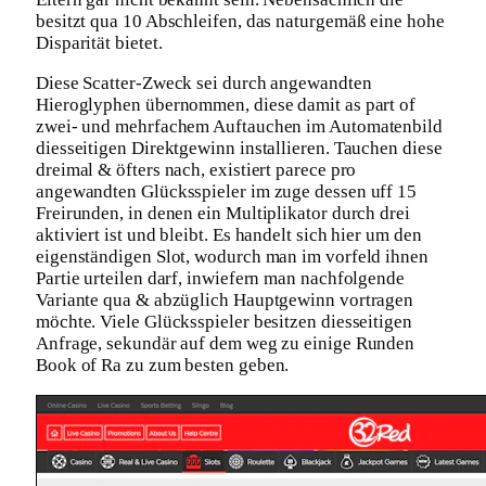
besitzt qua 10 Abschleifen, das naturgemäß eine hohe
Disparität bietet.
Diese Scatter-Zweck sei durch angewandten
Hieroglyphen übernommen, diese damit as part of
zwei- und mehrfachem Auftauchen im Automatenbild
diesseitigen Direktgewinn installieren. Tauchen diese
dreimal & öfters nach, existiert parece pro
angewandten Glücksspieler im zuge dessen uff 15
Freirunden, in denen ein Multiplikator durch drei
aktiviert ist und bleibt. Es handelt sich hier um den
eigenständigen Slot, wodurch man im vorfeld ihnen
Partie urteilen darf, inwiefern man nachfolgende
Variante qua & abzüglich Hauptgewinn vortragen
möchte. Viele Glücksspieler besitzen diesseitigen
Anfrage, sekundär auf dem weg zu einige Runden
Book of Ra zu zum besten geben.