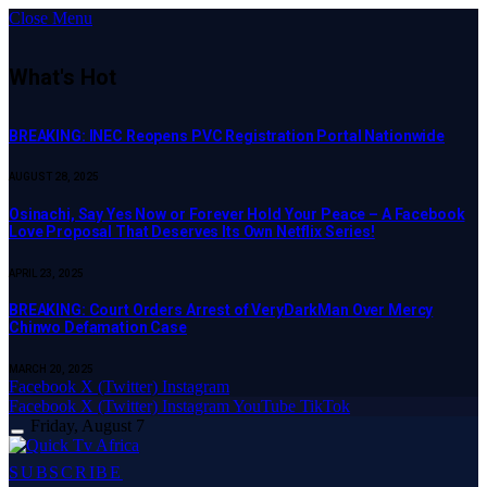
Close Menu
What's Hot
BREAKING: INEC Reopens PVC Registration Portal Nationwide
AUGUST 28, 2025
Osinachi, Say Yes Now or Forever Hold Your Peace – A Facebook
Love Proposal That Deserves Its Own Netflix Series!
APRIL 23, 2025
BREAKING: Court Orders Arrest of VeryDarkMan Over Mercy
Chinwo Defamation Case
MARCH 20, 2025
Facebook
X (Twitter)
Instagram
Facebook
X (Twitter)
Instagram
YouTube
TikTok
Friday, August 7
SUBSCRIBE