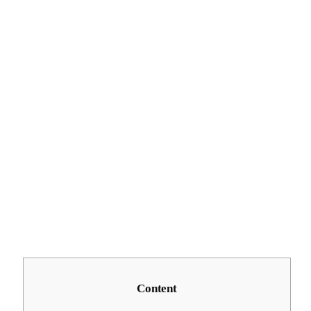
Content