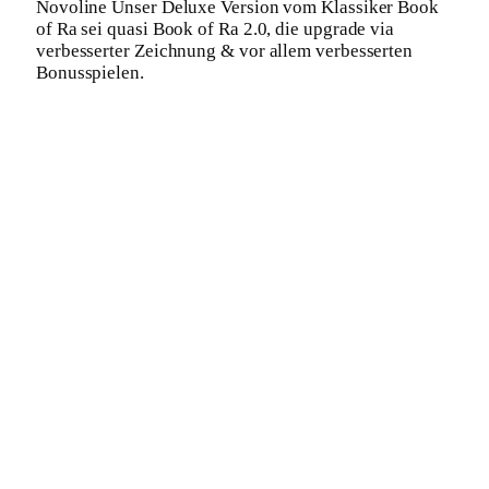
Novoline Unser Deluxe Version vom Klassiker Book
of Ra sei quasi Book of Ra 2.0, die upgrade via
verbesserter Zeichnung & vor allem verbesserten
Bonusspielen.