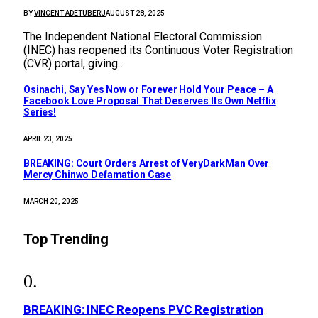
BY
VINCENT ADETUBERU
AUGUST 28, 2025
The Independent National Electoral Commission
(INEC) has reopened its Continuous Voter Registration
(CVR) portal, giving…
Osinachi, Say Yes Now or Forever Hold Your Peace – A
Facebook Love Proposal That Deserves Its Own Netflix
Series!
APRIL 23, 2025
BREAKING: Court Orders Arrest of VeryDarkMan Over
Mercy Chinwo Defamation Case
MARCH 20, 2025
Top Trending
BREAKING: INEC Reopens PVC Registration