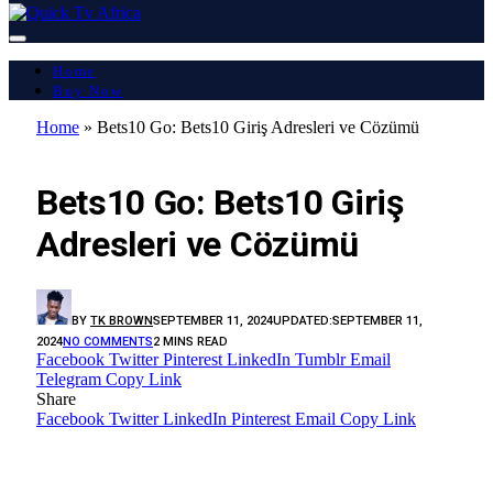
Home
Buy Now
Home
»
Bets10 Go: Bets10 Giriş Adresleri ve Cözümü
LATEST REPORT
Bets10 Go: Bets10 Giriş
Adresleri ve Cözümü
BY
TK BROWN
SEPTEMBER 11, 2024
UPDATED:
SEPTEMBER 11,
2024
NO COMMENTS
2 MINS READ
Facebook
Twitter
Pinterest
LinkedIn
Tumblr
Email
Telegram
Copy Link
Share
Facebook
Twitter
LinkedIn
Pinterest
Email
Copy Link