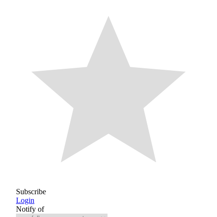
Subscribe
Login
Notify of