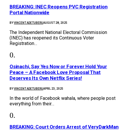
BREAKING: INEC Reopens PVC Registration
Portal Nationwide
BY
VINCENT ADETUBERU
AUGUST 28, 2025
The Independent National Electoral Commission
(INEC) has reopened its Continuous Voter
Registration…
Osinachi, Say Yes Now or Forever Hold Your
Peace – A Facebook Love Proposal That
Deserves Its Own Netflix Series!
BY
VINCENT ADETUBERU
APRIL 23, 2025
In the world of Facebook wahala, where people post
everything from their…
BREAKING: Court Orders Arrest of VeryDarkMan