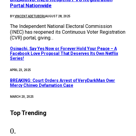
Portal Nationwide
BY
VINCENT ADETUBERU
AUGUST 28, 2025
The Independent National Electoral Commission
(INEC) has reopened its Continuous Voter Registration
(CVR) portal, giving…
Osinachi, Say Yes Now or Forever Hold Your Peace – A
Facebook Love Proposal That Deserves Its Own Netflix
Series!
APRIL 23, 2025
BREAKING: Court Orders Arrest of VeryDarkMan Over
Mercy Chinwo Defamation Case
MARCH 20, 2025
Top Trending