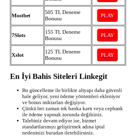
505 TL Deneme
Mostbet
PLAY
Bonusu
155 TL Deneme
7Slots
PLAY
Bonusu
125 TL Deneme
Xslot
PLAY
Bonusu
En İyi Bahis Siteleri Linkegit
Bu güncelleme ile birlikte altyapı daha güvenli
hale geliyor, yeni ödeme yöntemleri ekleniyor
ve bonus miktarları değişiyor.
Çünkü her zaman tek banka kartı veya cepbank
ile ödeme yapmak zorunda değilsiniz.
Talebiniz devam ediyor ise, hizmet
standartlarımızı geliştirmek adına iptal
nedeninizi buradan iletebilirsiniz.