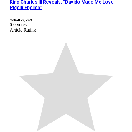
King Charles III Reveals: “Davido Made Me Love
Pidgin English”
MARCH 20, 2025
0
0
votes
Article Rating