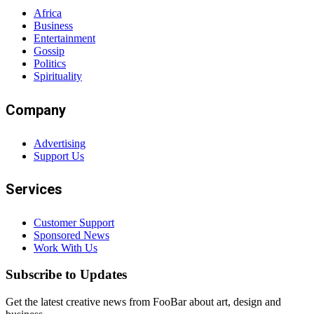
Africa
Business
Entertainment
Gossip
Politics
Spirituality
Company
Advertising
Support Us
Services
Customer Support
Sponsored News
Work With Us
Subscribe to Updates
Get the latest creative news from FooBar about art, design and