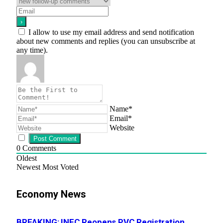
I allow to use my email address and send notification
about new comments and replies (you can unsubscribe at
any time).
Name*
Email*
Website
0
Comments
Oldest
Newest
Most Voted
Economy News
BREAKING: INEC Reopens PVC Registration