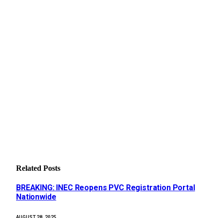
Related
Posts
BREAKING: INEC Reopens PVC Registration Portal
Nationwide
AUGUST 28, 2025