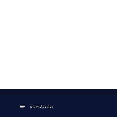
Friday, August 7