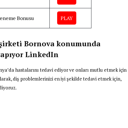
Deneme Bonusu
PLAY
 şirketi Bornova konumunda
yapıyor LinkedIn
ya’da hastalarını tedavi ediyor ve onları mutlu etmek için
larak, diş problemlerinizi en iyi şekilde tedavi etmek için,
diyoruz.