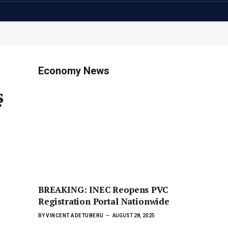
Economy News
ş
BREAKING: INEC Reopens PVC
Registration Portal Nationwide
BY
VINCENT ADETUBERU
AUGUST 28, 2025