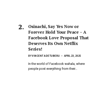
Osinachi, Say Yes Now or
Forever Hold Your Peace – A
Facebook Love Proposal That
Deserves Its Own Netflix
Series!
BY
VINCENT ADETUBERU
APRIL 23, 2025
In the world of Facebook wahala, where
people post everything from their…