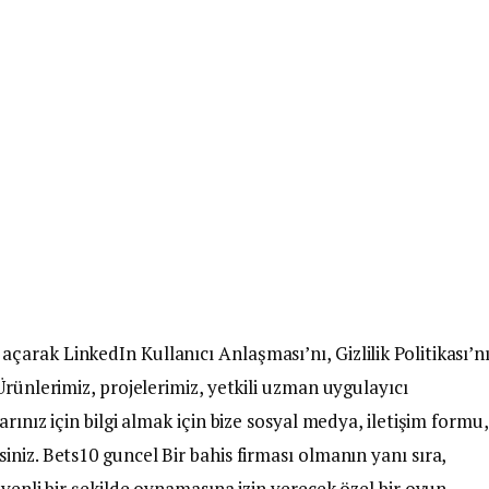
arak LinkedIn Kullanıcı Anlaşması’nı, Gizlilik Politikası’n
Ürünlerimiz, projelerimiz, yetkili uzman uygulayıcı
rınız için bilgi almak için bize sosyal medya, iletişim formu,
niz. Bets10 guncel Bir bahis firması olmanın yanı sıra,
üvenli bir şekilde oynamasına izin verecek özel bir oyun