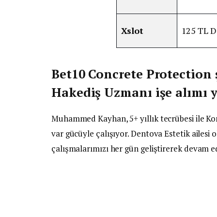
Xslot
125 TL 
Bet10 Concrete Protection
Hakediş Uzmanı işe alımı 
Muhammed Kayhan, 5+ yıllık tecrübesi ile Kon
var gücüyle çalışıyor. Dentova Estetik ailesi o
çalışmalarımızı her gün geliştirerek devam e