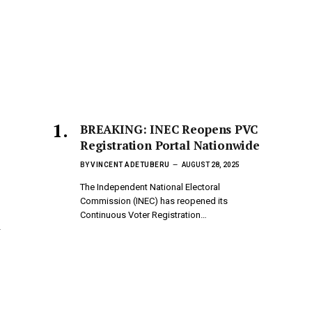
BREAKING: INEC Reopens PVC
Registration Portal Nationwide
BY
VINCENT ADETUBERU
AUGUST 28, 2025
The Independent National Electoral
Commission (INEC) has reopened its
Continuous Voter Registration…
ı