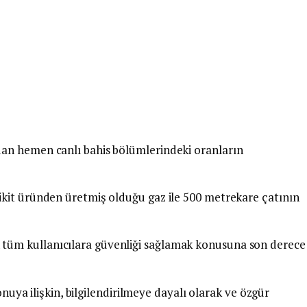
ından hemen canlı bahis bölümlerindeki oranların
 likit üründen üretmiş olduğu gaz ile 500 metrekare çatının
n tüm kullanıcılara güvenliği sağlamak konusuna son derece
ir konuya ilişkin, bilgilendirilmeye dayalı olarak ve özgür