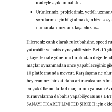
iradeyle açıklanmalıdır.
Ürünlerimiz, projelerimiz, yetkili uzman 
sorularınız için bilgi almak için bize sos
numaralarımızdan ulaşabilirsiniz.
Dilerseniz canlı olarak rulet bahsine, speed 
yatırabilir ve bahis oynayabilirsiniz. Bets10 
şikayetler site yönetimi tarafından değerlendi
maçlar oynanmadan önce yapabileceğiniz gibi 
10 platformunda mevcut. Karşılaşma ne olurs
heyecanınızı bir kat daha artıracaksınız. Alm
bir çok ülkenin futbol maçlarının yanısıra Av
turnuvalarına da bahis yapabiliyorsunuz
SANAYİ TİCARET LİMİTED ŞİRKETİ için ekl