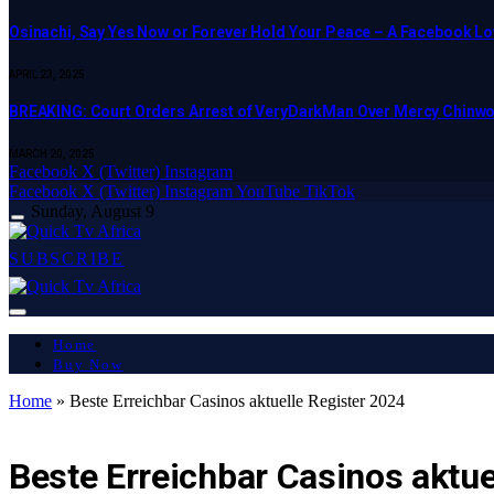
Osinachi, Say Yes Now or Forever Hold Your Peace – A Facebook Lov
APRIL 23, 2025
BREAKING: Court Orders Arrest of VeryDarkMan Over Mercy Chinw
MARCH 20, 2025
Facebook
X (Twitter)
Instagram
Facebook
X (Twitter)
Instagram
YouTube
TikTok
Sunday, August 9
SUBSCRIBE
Home
Buy Now
Home
»
Beste Erreichbar Casinos aktuelle Register 2024
LATEST REPORT
Beste Erreichbar Casinos aktue