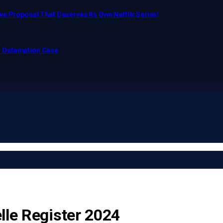
e Proposal That Deserves Its Own Netflix Series!
o Defamation Case
lle Register 2024