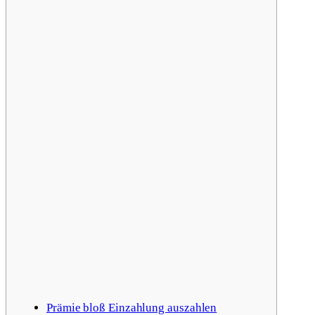
Prämie bloß Einzahlung auszahlen