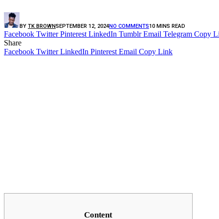
BY
TK BROWN
SEPTEMBER 12, 2024
NO COMMENTS
10 MINS READ
Facebook
Twitter
Pinterest
LinkedIn
Tumblr
Email
Telegram
Copy L
Share
Facebook
Twitter
LinkedIn
Pinterest
Email
Copy Link
Content