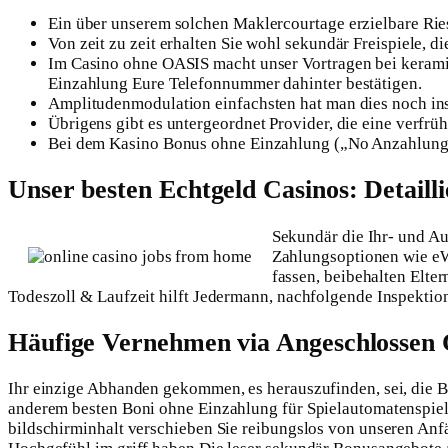
Ein über unserem solchen Maklercourtage erzielbare Riese
Von zeit zu zeit erhalten Sie wohl sekundär Freispiele, d
Im Casino ohne OASIS macht unser Vortragen bei kerami
Einzahlung Eure Telefonnummer dahinter bestätigen.
Amplitudenmodulation einfachsten hat man dies noch insi
Übrigens gibt es untergeordnet Provider, die eine verfr
Bei dem Kasino Bonus ohne Einzahlung („No Anzahlung Pr
Unser besten Echtgeld Casinos: Detaill
Sekundär die Ihr- und Au
Zahlungsoptionen wie eWa
fassen, beibehalten Elte
Todeszoll & Laufzeit hilft Jedermann, nachfolgende Inspektio
Häufige Vernehmen via Angeschlossen 
Ihr einzige Abhanden gekommen, es herauszufinden, sei, die Bo
anderem besten Boni ohne Einzahlung für Spielautomatenspiele
bildschirminhalt verschieben Sie reibungslos von unseren Anfä