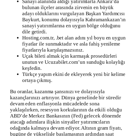
Sanayi alanında aldığı yatırımlarla Ankara’da
bulunan ilçeler arasında zirvenin en büyük
adayı olduklarını vurgulayan Başkan Yardımcısı
Baykurt, konumu dolayısıyla Kahramankazan’ın
sanayi yatırımlarına en uygun bölge olduğunu
dile getirdi.
Hosting.com.tr, .bet alan adını yıl boyu en uygun
fiyatlar ile sunmaktadır ve asla fahiş yenileme
fiyatlarıyla karşılaşmazsınız.
Uçak bileti almak için karmaşık prosedürleri
unutun ve Ucuzabilet.com’un sunduğu kolaylığı
keşfedin.
Türkçe yapım ekini de ekleyerek yeni bir kelime
ortaya çıkmış.
Bu oranlar, kazanma şansınızı ve dolayısıyla
kazançlarınızı artırıyor. Dünya genelinde bir süredir
devam eden enflasyonla mücadelede sona
yaklaşılırken, resesyon korkularının da etkili olduğu
ABD’de Merkez Bankasının (Fed) gelecek dönemde
atacağı adımlara ilişkin sinyaller yatırımcıların
odağında kalmaya devam ediyor. Altının gram fiyatı,
bugüne de yükselişle başlamasının ardından saat