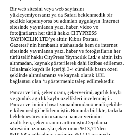
Bir web sitesini veya web sayfasını
yükleyemiyorsanız ya da Safari beklenmedik bir
şekilde kapanıyorsa bu adımları uygulayın. Internet
sitesinde yayınlanan yazı, haber, video ve
fotoğrafların her türlü hakkı CITYPRESS
YAYINCILIK LTD’ye aittir. Kıbrıs Postası
Gazetesi’nin hembasılı nüshasında hem de internet
sitesinde yayınlanan yazı, haber ve fotoğrafların her
türlü telif hakkı CityPress Yayıncılık Ltd.’e aittir. İzin
alınmadan, kaynak gösterilerek dahi iktibas edilemez.
İzinalmak kaydı ile içeriği 3-4 cümlelik basın özeti
şeklinde alıntılamanız ve kaynak olarak URL
bağlantısı olan ‘u göstermeniz talep edilmektedir.
Pancar verimi, şeker oranı, şekerverimi, ağırlık kaybı
ve günlük ağırlık kaybı özellikleri incelenmiştir.
Pancar veriminin hasat zamanlarındanönemli şekilde
etkilenmediği belirlenmiştir. Bununla birlikte, tarlada
bekletmesüresinin uzaması pancar verimini
azaltırken, şeker oranını arttırmıştır.Depolama
süresinin uzamasıyla şeker oranı %13,71’den
%19,68’e yükselmiş, verimise %22,11 oranında