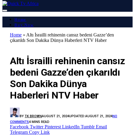
Home
Buy Now
Home
»
Altı İsrailli rehinenin cansız bedeni Gazze’den
çıkarıldı Son Dakika Dünya Haberleri NTV Haber
LATEST REPORT
Altı İsrailli rehinenin cansız
bedeni Gazze’den çıkarıldı
Son Dakika Dünya
Haberleri NTV Haber
BY
TK BROWN
AUGUST 21, 2024
UPDATED:
AUGUST 21, 2024
NO
COMMENTS
4 MINS READ
Facebook
Twitter
Pinterest
LinkedIn
Tumblr
Email
Telegram
Copy Link