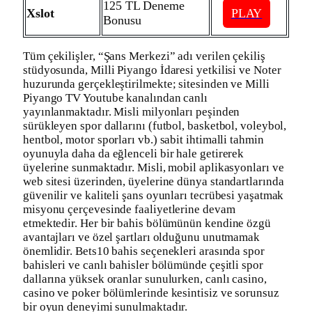
125 TL Deneme
Xslot
PLAY
Bonusu
Tüm çekilişler, “Şans Merkezi” adı verilen çekiliş
stüdyosunda, Milli Piyango İdaresi yetkilisi ve Noter
huzurunda gerçekleştirilmekte; sitesinden ve Milli
Piyango TV Youtube kanalından canlı
yayınlanmaktadır. Misli milyonları peşinden
sürükleyen spor dallarını (futbol, basketbol, voleybol,
hentbol, motor sporları vb.) sabit ihtimalli tahmin
oyunuyla daha da eğlenceli bir hale getirerek
üyelerine sunmaktadır. Misli, mobil aplikasyonları ve
web sitesi üzerinden, üyelerine dünya standartlarında
güvenilir ve kaliteli şans oyunları tecrübesi yaşatmak
misyonu çerçevesinde faaliyetlerine devam
etmektedir. Her bir bahis bölümünün kendine özgü
avantajları ve özel şartları olduğunu unutmamak
önemlidir. Bets10 bahis seçenekleri arasında spor
bahisleri ve canlı bahisler bölümünde çeşitli spor
dallarına yüksek oranlar sunulurken, canlı casino,
casino ve poker bölümlerinde kesintisiz ve sorunsuz
bir oyun deneyimi sunulmaktadır.