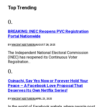
Top Trending
BREAKING: INEC Reopens PVC Registration
Portal Nationwide
BY
VINCENT ADETUBERU
AUGUST 28, 2025
The Independent National Electoral Commission
(INEC) has reopened its Continuous Voter
Registration…
Osinachi, Say Yes Now or Forever Hold Your
Peace – A Facebook Love Proposal That
Deserves Its Own Netflix Series!
BY
VINCENT ADETUBERU
APRIL 23, 2025
In the world of Facebook wahala, where people post