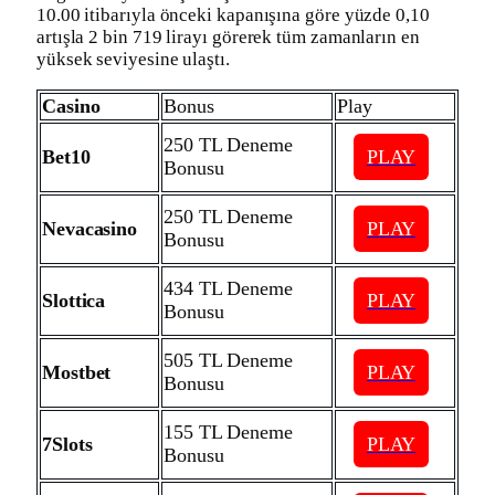
10.00 itibarıyla önceki kapanışına göre yüzde 0,10
artışla 2 bin 719 lirayı görerek tüm zamanların en
yüksek seviyesine ulaştı.
Casino
Bonus
Play
250 TL Deneme
Bet10
PLAY
Bonusu
250 TL Deneme
Nevacasino
PLAY
Bonusu
434 TL Deneme
Slottica
PLAY
Bonusu
505 TL Deneme
Mostbet
PLAY
Bonusu
155 TL Deneme
7Slots
PLAY
Bonusu