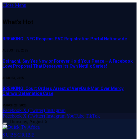
Close Menu
What's Hot
BREAKING: INEC Reopens PVC Registration Portal Nationwide
AUGUST 28, 2025
Osinachi, Say Yes Now or Forever Hold Your Peace – A Facebook
Love Proposal That Deserves Its Own Netflix Series!
APRIL 23, 2025
BREAKING: Court Orders Arrest of VeryDarkMan Over Mercy
Chinwo Defamation Case
MARCH 20, 2025
Facebook
X (Twitter)
Instagram
Facebook
X (Twitter)
Instagram
YouTube
TikTok
Thursday, August 6
SUBSCRIBE