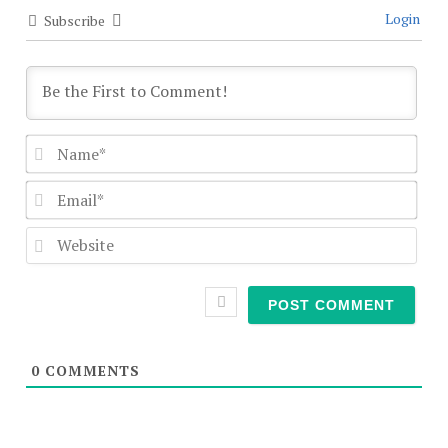
Login
Subscribe
Nam
Emai
Webs
0
COMMENTS