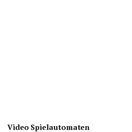
Video Spielautomaten