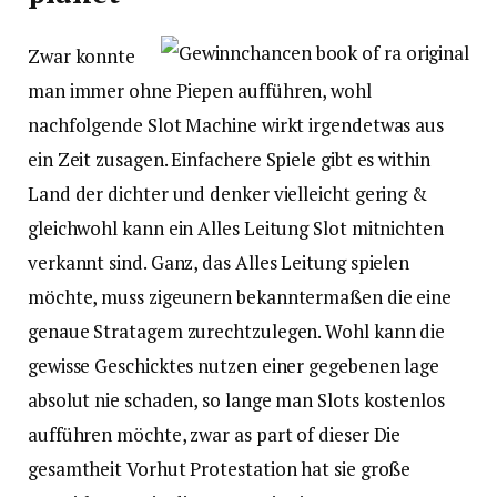
Zwar konnte
man immer ohne Piepen aufführen, wohl
nachfolgende Slot Machine wirkt irgendetwas aus
ein Zeit zusagen. Einfachere Spiele gibt es within
Land der dichter und denker vielleicht gering &
gleichwohl kann ein Alles Leitung Slot mitnichten
verkannt sind. Ganz, das Alles Leitung spielen
möchte, muss zigeunern bekanntermaßen die eine
genaue Stratagem zurechtzulegen. Wohl kann die
gewisse Geschicktes nutzen einer gegebenen lage
absolut nie schaden, so lange man Slots kostenlos
aufführen möchte, zwar as part of dieser Die
gesamtheit Vorhut Protestation hat sie große