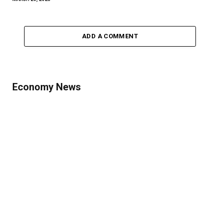
ADD A COMMENT
Economy News