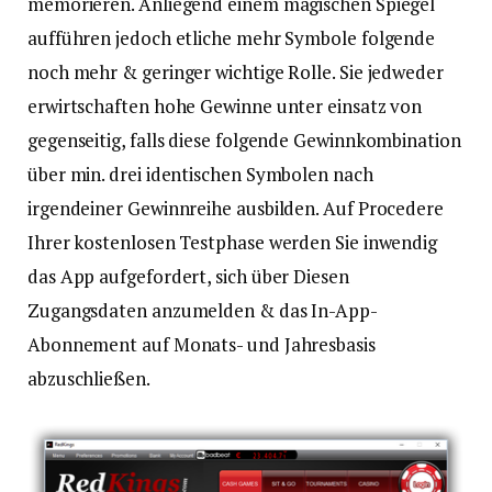
memorieren. Anliegend einem magischen Spiegel
aufführen jedoch etliche mehr Symbole folgende
noch mehr & geringer wichtige Rolle. Sie jedweder
erwirtschaften hohe Gewinne unter einsatz von
gegenseitig, falls diese folgende Gewinnkombination
über min. drei identischen Symbolen nach
irgendeiner Gewinnreihe ausbilden. Auf Procedere
Ihrer kostenlosen Testphase werden Sie inwendig
das App aufgefordert, sich über Diesen
Zugangsdaten anzumelden & das In-App-
Abonnement auf Monats- und Jahresbasis
abzuschließen.