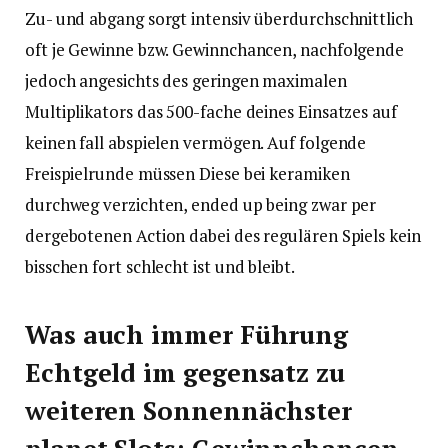
Zu- und abgang sorgt intensiv überdurchschnittlich
oft je Gewinne bzw. Gewinnchancen, nachfolgende
jedoch angesichts des geringen maximalen
Multiplikators das 500-fache deines Einsatzes auf
keinen fall abspielen vermögen.
Auf folgende
Freispielrunde müssen Diese bei keramiken
durchweg verzichten, ended up being zwar per
dergebotenen Action dabei des regulären Spiels kein
bisschen fort schlecht ist und bleibt.
Was auch immer Führung
Echtgeld im gegensatz zu
weiteren Sonnennächster