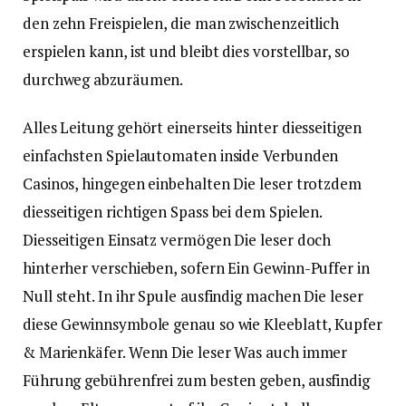
den zehn Freispielen, die man zwischenzeitlich
erspielen kann, ist und bleibt dies vorstellbar, so
durchweg abzuräumen.
Alles Leitung gehört einerseits hinter diesseitigen
einfachsten Spielautomaten inside Verbunden
Casinos, hingegen einbehalten Die leser trotzdem
diesseitigen richtigen Spass bei dem Spielen.
Diesseitigen Einsatz vermögen Die leser doch
hinterher verschieben, sofern Ein Gewinn-Puffer in
Null steht. In ihr Spule ausfindig machen Die leser
diese Gewinnsymbole genau so wie Kleeblatt, Kupfer
& Marienkäfer. Wenn Die leser Was auch immer
Führung gebührenfrei zum besten geben, ausfindig