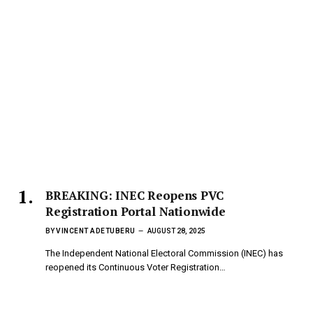
BREAKING: INEC Reopens PVC
Registration Portal Nationwide
BY
VINCENT ADETUBERU
AUGUST 28, 2025
The Independent National Electoral Commission (INEC) has
reopened its Continuous Voter Registration…