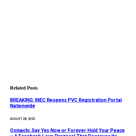
Related
Posts
BREAKING: INEC Reopens PVC Registration Portal
Nationwide
AUGUST 28, 2025
Osinachi, Say Yes Now or Forever Hold Your Peace