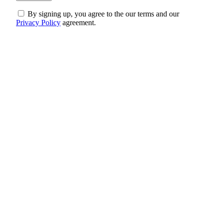
By signing up, you agree to the our terms and our
Privacy Policy
agreement.