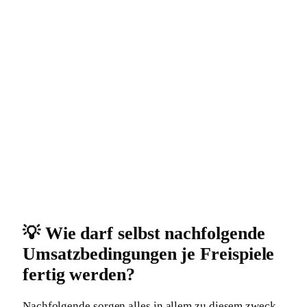
💡 Wie darf selbst nachfolgende
Umsatzbedingungen je Freispiele
fertig werden?
Nachfolgende sorgen alles in allem zu diesem zweck,