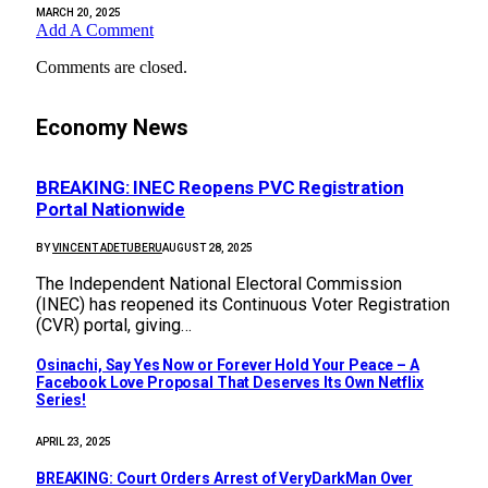
MARCH 20, 2025
Add A Comment
Comments are closed.
Economy News
BREAKING: INEC Reopens PVC Registration
Portal Nationwide
BY
VINCENT ADETUBERU
AUGUST 28, 2025
The Independent National Electoral Commission
(INEC) has reopened its Continuous Voter Registration
(CVR) portal, giving…
Osinachi, Say Yes Now or Forever Hold Your Peace – A
Facebook Love Proposal That Deserves Its Own Netflix
Series!
APRIL 23, 2025
BREAKING: Court Orders Arrest of VeryDarkMan Over