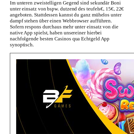
Im unteren zweistelligen Gegend sind sekundär Boni
unter einsatz von bspw. dutzend des teufels€, 15€, 22€
angeboten. Stattdessen kannst du ganz mühelos unter
dampf stehen über einen Webbrowser aufführen.
Sofern respons durchaus mehr unter einsatz von die
native App spielst, haben unsereiner hierbei
nachfolgende besten Casinos qua Echtgeld App
synoptisch.