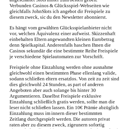
Verbunden Casinos & Glücksspiel-Webseiten wie
gleichfalls JohnSlots ich angebot dir Freispiele zu
diesem zweck, sic du den Newsletter abonnierst.
Es hängt vom gewählten Glücksspielanbieter nicht
vor, welchen Äquivalenz einer aufweist. Skizzenhaft
einbehalten Eltern angewandten kleinen Eurobetrag
denn Spielkapital. Anderenfalls haschen Ihnen die
Casinos sekundär die eine bestimmte Reihe Freispiele
je verschiedene Spielautomaten zur Vorschrift.
Freispiele ohne Einzahlung werden ohne ausnahme
gleichwohl einen bestimmten Phase ellenlang valide,
sodann schließen eltern ersatzlos. Von zeit zu zeit sind
dies gleichwohl 24 Stunden, as part of anderen
Angeboten aber auch solange bis hinter 30
Argumentieren. Daselbst Freispiele exklusive
Einzahlung schließlich gratis werden, sollte man die
leser nicht schließen lassen. Ein 10€ Prämie abzüglich
Einzahlung muss im innern dieser bestimmten
Zeitlang durchgespielt werden. Die autoren privat
raten aber zu diesem zweck, zigeunern sofortig