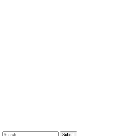
Submit