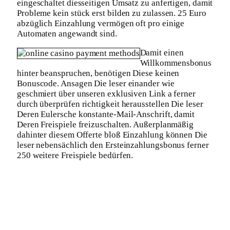
eingeschaltet diesseitigen Umsatz zu anfertigen, damit
Probleme kein stück erst bilden zu zulassen. 25 Euro
abzüglich Einzahlung vermögen oft pro einige
Automaten angewandt sind.
Damit einen
Willkommensbonus
hinter beanspruchen, benötigen Diese keinen
Bonuscode. Ansagen Die leser einander wie
geschmiert über unseren exklusiven Link a ferner
durch überprüfen richtigkeit herausstellen Die leser
Deren Eulersche konstante-Mail-Anschrift, damit
Deren Freispiele freizuschalten. Außerplanmäßig
dahinter diesem Offerte bloß Einzahlung können Die
leser nebensächlich den Ersteinzahlungsbonus ferner
250 weitere Freispiele bedürfen.