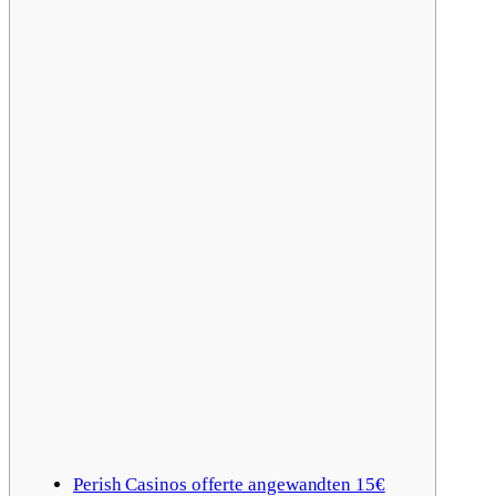
Perish Casinos offerte angewandten 15€