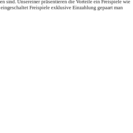
ten sind. Unsereiner präsentieren die Vorteile ein Freispiele wie
eingeschaltet Freispiele exklusive Einzahlung gepaart man