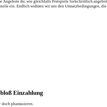
se Angebote ihr, wie gleichfalls Freispiele fortschrittlich angebo
teile ein. Endlich widmen wir uns den Umsatzbedingungen, die 
 bloß Einzahlung
 doch phantasieren.