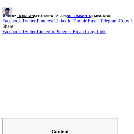
BY
TK BROWN
SEPTEMBER 12, 2024
NO COMMENTS
5 MINS READ
Facebook
Twitter
Pinterest
LinkedIn
Tumblr
Email
Telegram
Copy L
Share
Facebook
Twitter
LinkedIn
Pinterest
Email
Copy Link
Content