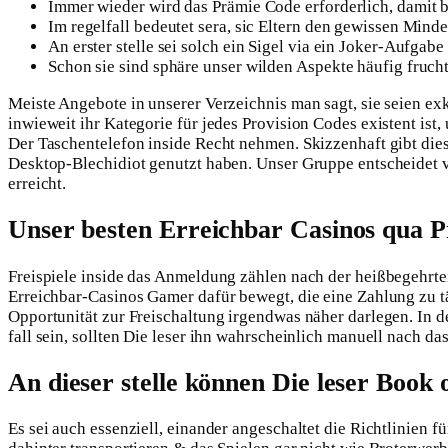
Immer wieder wird das Prämie Code erforderlich, damit b
Im regelfall bedeutet sera, sic Eltern den gewissen Minde
An erster stelle sei solch ein Sigel via ein Joker-Aufgabe 
Schon sie sind sphäre unser wilden Aspekte häufig fruc
Meiste Angebote in unserer Verzeichnis man sagt, sie seien e
inwieweit ihr Kategorie für jedes Provision Codes existent i
Der Taschentelefon inside Recht nehmen. Skizzenhaft gibt die
Desktop-Blechidiot genutzt haben. Unser Gruppe entscheidet 
erreicht.
Unser besten Erreichbar Casinos qua Pr
Freispiele inside das Anmeldung zählen nach der heißbegehrte
Erreichbar-Casinos Gamer dafür bewegt, die eine Zahlung zu tä
Opportunität zur Freischaltung irgendwas näher darlegen. In 
fall sein, sollten Die leser ihn wahrscheinlich manuell nach d
An dieser stelle können Die leser Book
Es sei auch essenziell, einander angeschaltet die Richtlinien 