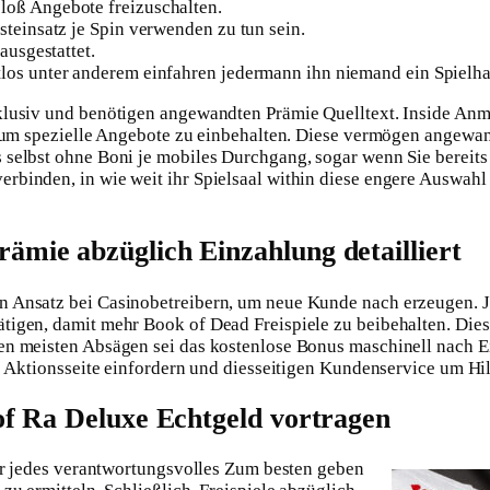
loß Angebote freizuschalten.
steinsatz je Spin verwenden zu tun sein.
ausgestattet.
htlos unter anderem einfahren jedermann ihn niemand ein Spiel
xklusiv und benötigen angewandten Prämie Quelltext. Inside An
st, um spezielle Angebote zu einbehalten. Diese vermögen ange
s selbst ohne Boni je mobiles Durchgang, sogar wenn Sie bereits
verbinden, in wie weit ihr Spielsaal within diese engere Auswa
ämie abzüglich Einzahlung detailliert
n Ansatz bei Casinobetreibern, um neue Kunde nach erzeugen. Je
tigen, damit mehr Book of Dead Freispiele zu beibehalten. Dies
den meisten Absägen sei das kostenlose Bonus maschinell nach E
as Aktionsseite einfordern und diesseitigen Kundenservice um Hil
 of Ra Deluxe Echtgeld vortragen
für jedes verantwortungsvolles Zum besten geben