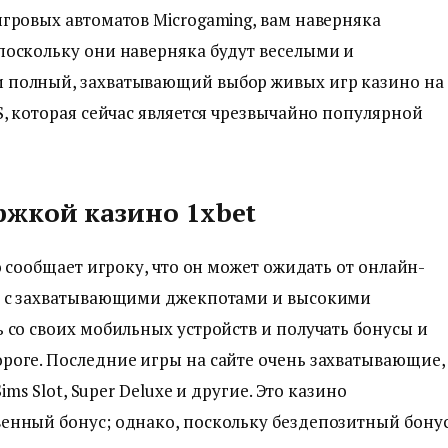
игровых автоматов Microgaming, вам наверняка
поскольку они наверняка будут веселыми и
 полный, захватывающий выбор живых игр казино на
S, которая сейчас является чрезвычайно популярной
ржкой казино 1xbet
о сообщает игроку, что он может ожидать от онлайн-
ры с захватывающими джекпотами и высокими
 со своих мобильных устройств и получать бонусы и
роге. Последние игры на сайте очень захватывающие,
ims Slot, Super Deluxe и другие. Это казино
венный бонус; однако, поскольку бездепозитный бону