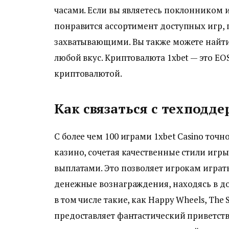
часами. Если вы являетесь поклонником 
понравится ассортимент доступных игр, 
захватывающими. Вы также можете найти
любой вкус. Криптовалюта 1xbet — это EO
криптовалютой.
Как связаться с техподде
С более чем 100 играми 1xbet Casino точн
казино, сочетая качественные стили иг
выплатами. Это позволяет игрокам играть
денежные вознаграждения, находясь в до
в том числе такие, как Happy Wheels, The S
предоставляет фантастический приветст