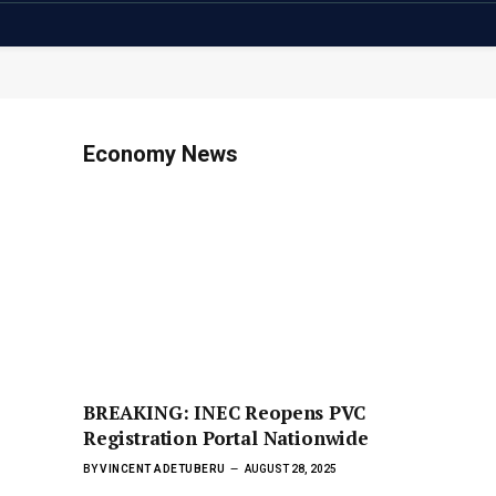
Economy News
BREAKING: INEC Reopens PVC
Registration Portal Nationwide
BY
VINCENT ADETUBERU
AUGUST 28, 2025