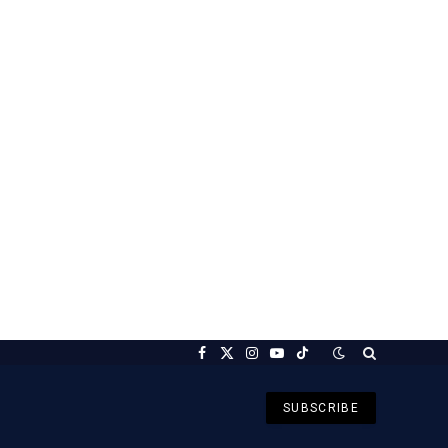
Facebook
X
Instagram
YouTube
TikTok
(Twitter)
SUBSCRIBE