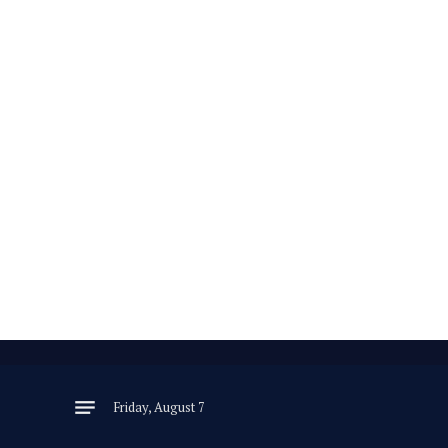
Friday, August 7