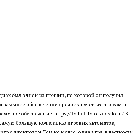
иак был одной из причин, по которой он получил
ограммное обеспечение предоставляет все это вам и
граммное обеспечение.
https://1x-bet-1xbk-zercalo.ru/
В
самую большую коллекцию игровых автоматов,
р с джекпотом. Тем не менее, одна игра, в частности