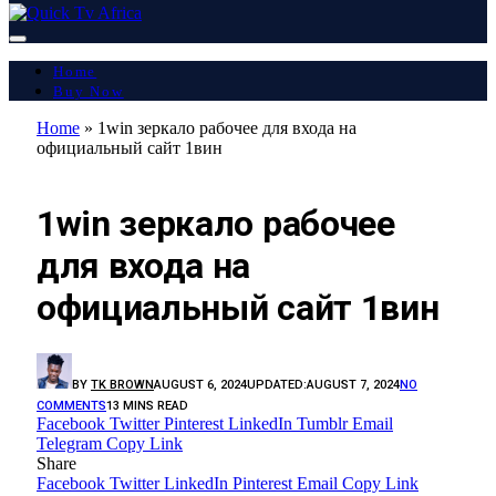
Home
Buy Now
Home
»
1win зеркало рабочее для входа на
официальный сайт 1вин
LATEST REPORT
1win зеркало рабочее
для входа на
официальный сайт 1вин
BY
TK BROWN
AUGUST 6, 2024
UPDATED:
AUGUST 7, 2024
NO
COMMENTS
13 MINS READ
Facebook
Twitter
Pinterest
LinkedIn
Tumblr
Email
Telegram
Copy Link
Share
Facebook
Twitter
LinkedIn
Pinterest
Email
Copy Link