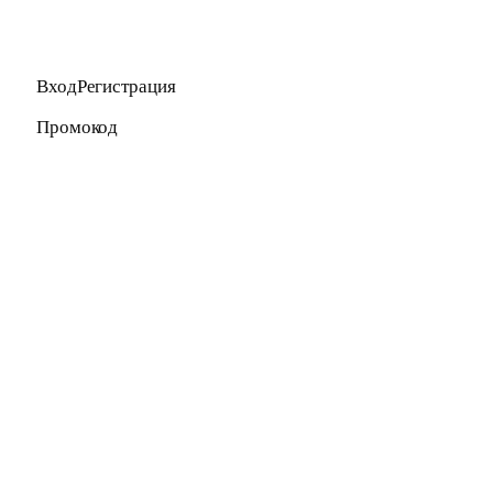
ВходРегистрация
Промокод