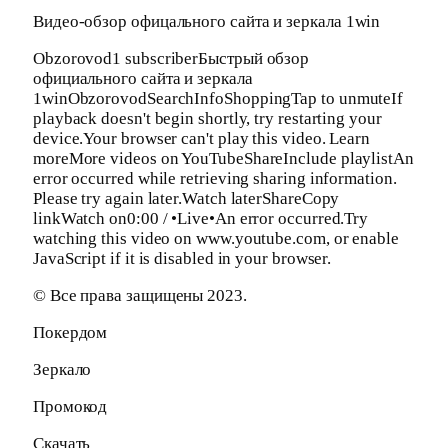
Видео-обзор офицального сайта и зеркала 1win
Obzorovod1 subscriberБыстрый обзор
официального сайта и зеркала
1winObzorovodSearchInfoShoppingTap to unmuteIf
playback doesn't begin shortly, try restarting your
device.Your browser can't play this video. Learn
moreMore videos on YouTubeShareInclude playlistAn
error occurred while retrieving sharing information.
Please try again later.Watch laterShareCopy
linkWatch on0:00 / •Live•An error occurred.Try
watching this video on www.youtube.com, or enable
JavaScript if it is disabled in your browser.
© Все права защищены 2023.
Покердом
Зеркало
Промокод
Скачать