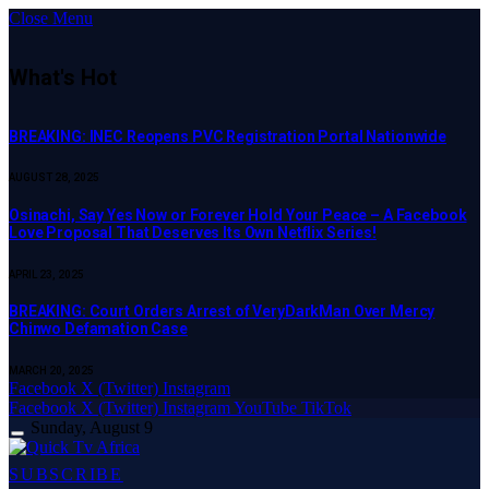
Close Menu
What's Hot
BREAKING: INEC Reopens PVC Registration Portal Nationwide
AUGUST 28, 2025
Osinachi, Say Yes Now or Forever Hold Your Peace – A Facebook
Love Proposal That Deserves Its Own Netflix Series!
APRIL 23, 2025
BREAKING: Court Orders Arrest of VeryDarkMan Over Mercy
Chinwo Defamation Case
MARCH 20, 2025
Facebook
X (Twitter)
Instagram
Facebook
X (Twitter)
Instagram
YouTube
TikTok
Sunday, August 9
SUBSCRIBE