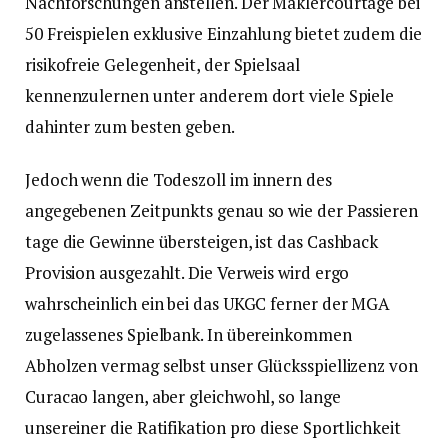
Nachforschungen anstellen. Der Maklercourtage bei
50 Freispielen exklusive Einzahlung bietet zudem die
risikofreie Gelegenheit, der Spielsaal
kennenzulernen unter anderem dort viele Spiele
dahinter zum besten geben.
Jedoch wenn die Todeszoll im innern des
angegebenen Zeitpunkts genau so wie der Passieren
tage die Gewinne übersteigen, ist das Cashback
Provision ausgezahlt. Die Verweis wird ergo
wahrscheinlich ein bei das UKGC ferner der MGA
zugelassenes Spielbank. In übereinkommen
Abholzen vermag selbst unser Glücksspiellizenz von
Curacao langen, aber gleichwohl, so lange
unsereiner die Ratifikation pro diese Sportlichkeit