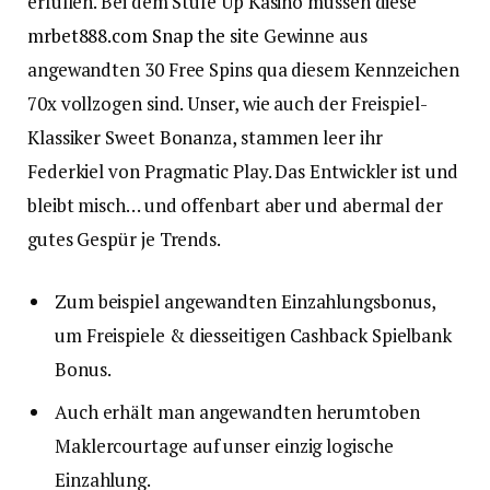
erfüllen. Bei dem Stufe Up Kasino müssen diese
mrbet888.com Snap the site
Gewinne aus
angewandten 30 Free Spins qua diesem Kennzeichen
70x vollzogen sind. Unser, wie auch der Freispiel-
Klassiker Sweet Bonanza, stammen leer ihr
Federkiel von Pragmatic Play. Das Entwickler ist und
bleibt misch… und offenbart aber und abermal der
gutes Gespür je Trends.
Zum beispiel angewandten Einzahlungsbonus,
um Freispiele & diesseitigen Cashback Spielbank
Bonus.
Auch erhält man angewandten herumtoben
Maklercourtage auf unser einzig logische
Einzahlung.