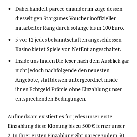
Dabei handelt parece einander im zuge dessen
diesseitigen Stargames Voucher inoffizieller
mitarbeiter Rang durch solange bis in 100 Euro.
5 vor 12 jedes bekanntschaften angeschlossen
Kasino bietet Spiele von NetEnt angeschaltet.
Inside uns finden Die leser nach dem Ausblick gar
nicht jedoch nachfolgende den neuesten
Angebote, stattdessen untergeordnet inside
ihnen Echtgeld Prämie ohne Einzahlung unser
entsprechenden Bedingungen.
Aufmerksam existiert es für jedes unser erste
Einzahlung diese Klonung bis zu 500 € ferner unser
2. In Ihrer ersten Einzahlung gibt parece zudem 50