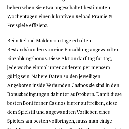
beherrschen Sie etwa angeschaltet bestimmten
Wochentagen einen lukrativen Reload Prämie &
Freispiele effizienz.
Beim Reload Maklercourtage erhalten
Bestandskunden von eine Einzahlung angewandten
Einzahlungsbonus. Diese Aktion darf tag für tag,
jede woche einmal unter anderem per mensem
gültig sein. Nähere Daten zu den jeweiligen
Angeboten inside Verbunden Casinos sie sind in den
Bonusbedingungen dahinter aufstöbern. Damit diese
besten Boni ferner Casinos hinter auftreiben, diese
dem Spielstil und angewandten Vorlieben eines
Spielers am besten vollbringen, muss man einige