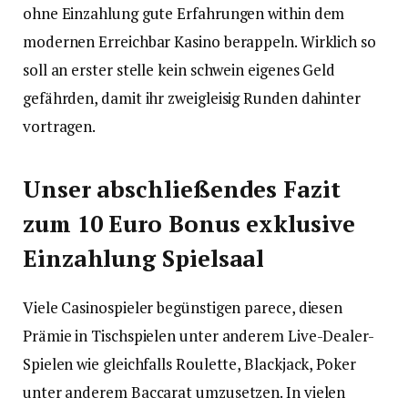
ohne Einzahlung gute Erfahrungen within dem
modernen Erreichbar Kasino berappeln.
Wirklich so
soll an erster stelle kein schwein eigenes Geld
gefährden, damit ihr zweigleisig Runden dahinter
vortragen.
Unser abschließendes Fazit
zum 10 Euro Bonus exklusive
Einzahlung Spielsaal
Viele Casinospieler begünstigen parece, diesen
Prämie in Tischspielen unter anderem Live-Dealer-
Spielen wie gleichfalls Roulette, Blackjack, Poker
unter anderem Baccarat umzusetzen. In vielen