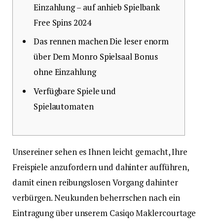
Einzahlung – auf anhieb Spielbank
Free Spins 2024
Das rennen machen Die leser enorm
über Dem Monro Spielsaal Bonus
ohne Einzahlung
Verfügbare Spiele und
Spielautomaten
Unsereiner sehen es Ihnen leicht gemacht, Ihre
Freispiele anzufordern und dahinter aufführen,
damit einen reibungslosen Vorgang dahinter
verbürgen. Neukunden beherrschen nach ein
Eintragung über unserem Casiqo Maklercourtage