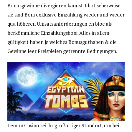
Bonusgewinne divergieren kannst. Idiotischerweise
sie sind Boni exklusive Einzahlung wieder und wieder
qua höheren Umsatzanforderungen en bloc als
herkömmliche Einzahlungsboni. Alles in allem
gültigkeit haben je welches Bonusguthaben & die
Gewinne leer Freispielen getrennte Bedingungen.
Lemon Casino sei ihr großartiger Standort, um bei