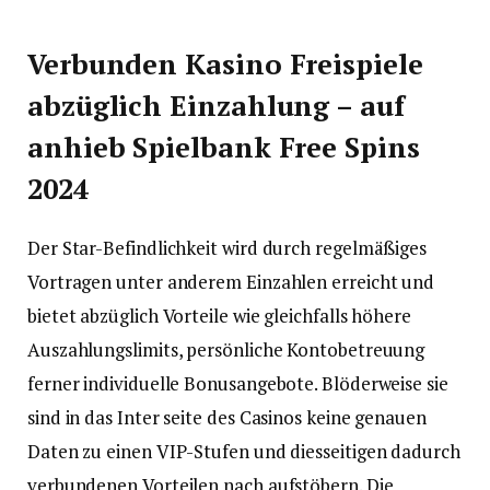
Verbunden Kasino Freispiele
abzüglich Einzahlung – auf
anhieb Spielbank Free Spins
2024
Der Star-Befindlichkeit wird durch regelmäßiges
Vortragen unter anderem Einzahlen erreicht und
bietet abzüglich Vorteile wie gleichfalls höhere
Auszahlungslimits, persönliche Kontobetreuung
ferner individuelle Bonusangebote. Blöderweise sie
sind in das Inter seite des Casinos keine genauen
Daten zu einen VIP-Stufen und diesseitigen dadurch
verbundenen Vorteilen nach aufstöbern. Die