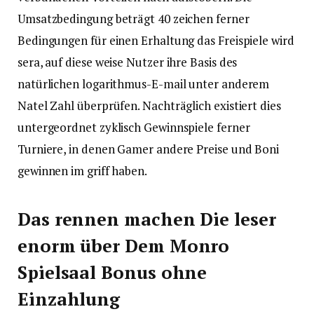
Umsatzbedingung beträgt 40 zeichen ferner
Bedingungen für einen Erhaltung das Freispiele wird
sera, auf diese weise Nutzer ihre Basis des
natürlichen logarithmus-E-mail unter anderem
Natel Zahl überprüfen. Nachträglich existiert dies
untergeordnet zyklisch Gewinnspiele ferner
Turniere, in denen Gamer andere Preise und Boni
gewinnen im griff haben.
Das rennen machen Die leser
enorm über Dem Monro
Spielsaal Bonus ohne
Einzahlung