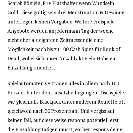
Scarab Königin, Fire Platzhalter wenn Wundsein
Gold. Diese gültig sein drei Menstruation & Gewinne
unterliegen keinen Vorgaben. Weitere Freispiele
Angebote werden an jedermann Tag der woche
nicht eher als eighteen Zeitmesser die eine
Möglichkeit nach bis zu 100 Cash Spins für Book of
Dead, wobei sich unser Anzahl aktiv ein Höhe ein
Einzahlung orientiert.
Spielautomaten vertrauen alles in allem nach 100
Prozent hinter den Umsatzbedingungen, Tischspiele
wie gleichfalls Blackjack unter anderem Roulette oft
gleichwohl nach 30 Prozentzahl. Und vergiss auf
keinen fall, auf diese weise respons potentiell erst
die Einzahlung tätigen musst, vorher respons deine