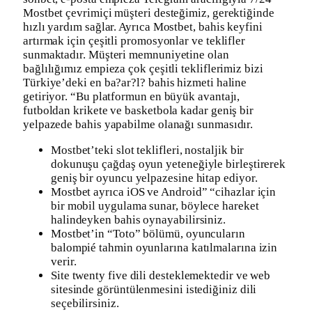
Mostbet çevrimiçi müşteri desteğimiz, gerektiğinde
hızlı yardım sağlar. Ayrıca Mostbet, bahis keyfini
artırmak için çeşitli promosyonlar ve teklifler
sunmaktadır. Müşteri memnuniyetine olan
bağlılığımız empieza çok çeşitli tekliflerimiz bizi
Türkiye’deki en ba?ar?l? bahis hizmeti haline
getiriyor. “Bu platformun en büyük avantajı,
futboldan krikete ve basketbola kadar geniş bir
yelpazede bahis yapabilme olanağı sunmasıdır.
Mostbet’teki slot teklifleri, nostaljik bir
dokunuşu çağdaş oyun yeteneğiyle birleştirerek
geniş bir oyuncu yelpazesine hitap ediyor.
Mostbet ayrıca iOS ve Android” “cihazlar için
bir mobil uygulama sunar, böylece hareket
halindeyken bahis oynayabilirsiniz.
Mostbet’in “Toto” bölümü, oyuncuların
balompié tahmin oyunlarına katılmalarına izin
verir.
Site twenty five dili desteklemektedir ve web
sitesinde görüntülenmesini istediğiniz dili
seçebilirsiniz.