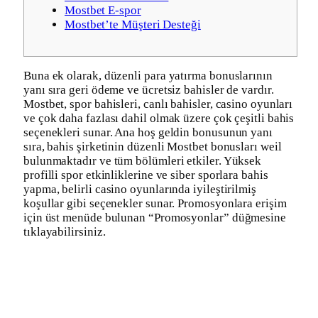
Mostbet E-spor
Mostbet’te Müşteri Desteği
Buna ek olarak, düzenli para yatırma bonuslarının
yanı sıra geri ödeme ve ücretsiz bahisler de vardır.
Mostbet, spor bahisleri, canlı bahisler, casino oyunları
ve çok daha fazlası dahil olmak üzere çok çeşitli bahis
seçenekleri sunar. Ana hoş geldin bonusunun yanı
sıra, bahis şirketinin düzenli Mostbet bonusları weil
bulunmaktadır ve tüm bölümleri etkiler. Yüksek
profilli spor etkinliklerine ve siber sporlara bahis
yapma, belirli casino oyunlarında iyileştirilmiş
koşullar gibi seçenekler sunar. Promosyonlara erişim
için üst menüde bulunan “Promosyonlar” düğmesine
tıklayabilirsiniz.