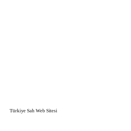
Türkiye Sah Web Sitesi