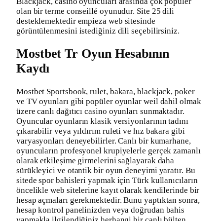
Blackjack, casino oyuncuları arasında çok popüler
olan bir terme conseillé oyunudur. Site 25 dili
desteklemektedir empieza web sitesinde
görüntülenmesini istediğiniz dili seçebilirsiniz.
Mostbet Tr Oyun Hesabının
Kaydı
Mostbet Sportsbook, rulet, bakara, blackjack, poker
ve TV oyunları gibi popüler oyunlar weil dahil olmak
üzere canlı dağıtıcı casino oyunları sunmaktadır.
Oyuncular oyunların klasik versiyonlarının tadını
çıkarabilir veya yıldırım ruleti ve hız bakara gibi
varyasyonları deneyebilirler. Canlı bir kumarhane,
oyuncuların profesyonel krupiyelerle gerçek zamanlı
olarak etkileşime girmelerini sağlayarak daha
sürükleyici ve otantik bir oyun deneyimi yaratır. Bu
sitede spor bahisleri yapmak için Türk kullanıcıların
öncelikle web sitelerine kayıt olarak kendilerinde bir
hesap açmaları gerekmektedir. Bunu yaptıktan sonra,
hesap kontrol panelinizden veya doğrudan bahis
yapmakla ilgilendiğiniz herhangi bir canlı bülten