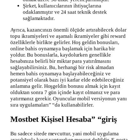
Şirket, kullanıcılarının ihtiyaçlarına
odaklanmıştır ve 24 saat teknik destek
sağlamaktadır.
Ayrıca, kazancınızı önemli ölçüde artırabilecek dolar
topu ikramiyeleri ve aşamalı ikramiyeler gibi reward
özelliklerle birlikte gelirler. Hoş geldin bonusları,
online bahis oynamaya başlamak için harika bir
yoldur. Bu bonuslarla, kaydolurken genellikle
hesabınıza belirli bir miktar para yatırılmasını
sağlayabilirsiniz. Bu, herhangi bir risk almadan
hemen bahis oynamaya başlayabileceğiniz ve
potansiyel olarak bazı iyi karlar elde edebileceğiniz
anlamına gelir. Hoşgeldin bonusu almak için kayıt
olduktan sonra 7 gün içinde kayıt olmanız ve para
yatırmanız gerekir. Oyuncular mobil versiyonun yanı
sıra uygulamaları” “da kullanabilirler.
Mostbet Kişisel Hesaba” “giriş
Bu sadece sitede mevcuttur, yani mobil uygulama
aracılığıyla kayıt yaptırırken mevcut değildir. E-posta