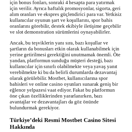
için bonus fonları, sonraki 4 hesapta para yatırmak
için verilir. Ayrıca haftalık promosyonlar, sigorta, geri
alım oranları ve ekspres güçlendirici para var. Yetkisiz
kullanıcılar oyunun şart ve koşullarını, spor bahis
oranlarını görebilir, destek ekibiyle iletişime geçebilir
ve slot demonstration sürümlerini oynayabilirler.
Ancak, bu teşviklerin yanı sıra, bazı koşullar ve
şartların da bonusları etkin olarak kullanabilmek için
yerine getirilmesi gerektiğini unutmamak önemli. Öte
yandan, platformun sunduğu müşteri desteği, bazı
kullanıcılar için sınırlı olabilmekte veya yavaş yanıt
verebilmekte ki bu da belirli durumlarda dezavantaj
olarak görülebilir. Mostbet, kullanıcılarına spor
bahisleri ve online casino oyunları sunarak geniş bir
eğlence yelpazesi vaat ediyor. Fakat bu platformun
öne çıkan özelliklerinden yararlanırken, bazı
avantajlar ve dezavantajları da göz önünde
bulundurmak gerekiyor.
Türkiye’deki Resmi Mostbet Casino Sitesi
Hakkında