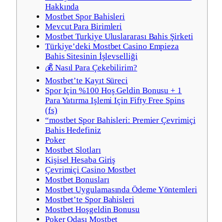
Hakkında
Mostbet Spor Bahisleri
Mevcut Para Birimleri
Mostbet Turkiye Uluslararası Bahis Şirketi
Türkiye’deki Mostbet Casino Empieza
Bahis Sitesinin İşlevselliği
💰 Nasıl Para Çekebilirim?
Mostbet’te Kayıt Süreci
Spor Için %100 Hoş Geldin Bonusu + 1
Para Yatırma Işlemi Için Fifty Free Spins
(fs)
“mostbet Spor Bahisleri: Premier Çevrimiçi
Bahis Hedefiniz
Poker
Mostbet Slotları
Kişisel Hesaba Giriş
Çevrimiçi Casino Mostbet
Mostbet Bonusları
Mostbet Uygulamasında Ödeme Yöntemleri
Mostbet’te Spor Bahisleri
Mostbet Hoşgeldin Bonusu
Poker Odası Mostbet