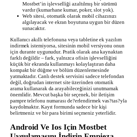
Mostbet’in işlevselliği azaltılmış bir sürümü
vardır (kumarhane kumar, poker, slot yok).
Web sitesi, otomatik olarak mobil cihazınızı
algılayacak ve ekran boyutuna uygun bir düzen
sunacaktır.
Kullanıcı akıllı telefonuna veya tabletine ek yazılım
indirmek istemiyorsa, sitesinin mobil versiyonu onun
için durante uygunudur. Pratik olarak ana kaynaktan
farklı değildir – fark, yalnızca ofisin işlevselliğini
küçük bir ekranda kullanmayı kolaylaştıran daha
kompakt bir düğme ve bölüm düzenlemesinde
yatmaktadır. Canlı destek servisini sadece telefondan
değil, doğrudan internet site üzerinden otomatik
arama kullanarak da arayabileceğinizi unutmamak
önemlidir. Mevcut başka bir seçenek, bir iletişim
pampre telefonu numarası de?erlendirmek vas?tas?yla
kaydolmaktır. Kayıt formunda sadece bir kişi
belirtmeniz ve bir para birimi seçmeniz yeterlidir.
Android Ve Ios Için Mostbet
Uygulamasını İndirin Empieza