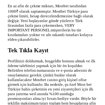
En az afin de çekme miktarı, Mostbet tarafından
1000₹ olarak saptanmıştır. Mostbet Türkiye para
çekme limiti, hesap derecelendirmesine bağlı olarak
değişir. Yeni başlayanlar günde yüzlerce Türk
lirasından fazla para çekemezken, VERY
IMPORTANT PERSONEL müşterilerin bu tür
kısıtlamaları yoktur ve altı rakamlı tutarları kolayca
elden çıkarabilirler.
Tek Tıkla Kayıt
Profilinizi doldurmak, hoşgeldin bonusu almak ve ilk
ödeme talebinizi yapmak için bir ön koşuldur.
Belirtilen telefon numarasını ve e-posta adresini de
onaylamanız gerekir, çünkü bunlar olarak
kullanılacaktır Mostbet casino giriş kişisel ofise
girmek için kullanılır. Bu nedenle, şu özel Most bet
Türkiye bahis şirketinin en yeni ziyaretçileri için ilk
para yatırma weil anında %100 sunduğu
promosyonları alma iyi fırsatı hediye vardır. Böyle bir
teklifin maksimum tutarı toplam hem hesaplarına afin