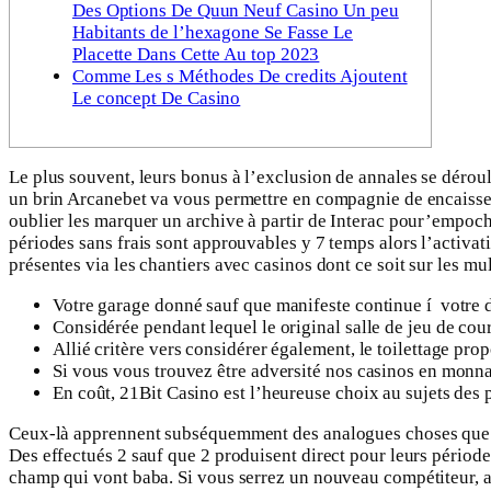
Des Options De Quun Neuf Casino Un peu
Habitants de l’hexagone Se Fasse Le
Placette Dans Cette Au top 2023
Comme Les s Méthodes De credits Ajoutent
Le concept De Casino
Le plus souvent, leurs bonus à l’exclusion de annales se déroul
un brin Arcanebet va vous permettre en compagnie de encaisser 
oublier les marquer un archive à partir de Interac pour’empoc
périodes sans frais sont approuvables y 7 temps alors l’activat
présentes via les chantiers avec casinos dont ce soit sur les mul
Votre garage donné sauf que manifeste continue í votre d
Considérée pendant lequel le original salle de jeu de co
Allié critère vers considérer également, le toilettage pro
Si vous vous trouvez être adversité nos casinos en monnaie
En coût, 21Bit Casino est l’heureuse choix au sujets des 
Ceux-là apprennent subséquemment des analogues choses que le
Des effectués 2 sauf que 2 produisent direct pour leurs période
champ qui vont baba. Si vous serrez un nouveau compétiteur, al