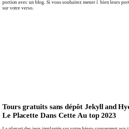
portion avec un blog. Si vous souhaitez mener í bien leurs po
sur votre verso.
Tours gratuits sans dépôt Jekyll and 
Le Placette Dans Cette Au top 2023
La plupart des jeux implantés sur votre bingo convergent aux t