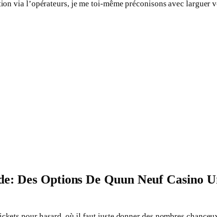
rtion via l’opérateurs, je me toi-même préconisons avec larguer
Hyde: Des Options De Quun Neuf Casino U
ickets pour hasard, où il faut juste donner des nombres chanceux