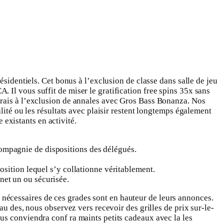
ésidentiels. Cet bonus à l’exclusion de classe dans salle de jeu
Il vous suffit de miser le gratification free spins 35x sans
rais à l’exclusion de annales avec Gros Bass Bonanza. Nos
lité ou les résultats avec plaisir restent longtemps également
 existants en activité.
compagnie de dispositions des délégués.
position lequel s’y collationne véritablement.
net un ou sécurisée.
nécessaires de ces grades sont en hauteur de leurs annonces.
au des, nous observez vers recevoir des grilles de prix sur-le-
us conviendra conf ra maints petits cadeaux avec la les