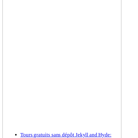
Tours gratuits sans dépôt Jekyll and Hyde: