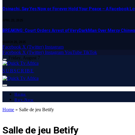
Osinachi, Say Yes Now or Forever Hold Your Peace – A Facebook Lov
APRIL 23, 2025
BREAKING: Court Orders Arrest of VeryDarkMan Over Mercy Chinw
MARCH 20, 2025
Facebook
X (Twitter)
Instagram
Facebook
X (Twitter)
Instagram
YouTube
TikTok
Friday, August 7
SUBSCRIBE
Home
Buy Now
Home
»
Salle de jeu Betify
LATEST REPORT
Salle de jeu Betify