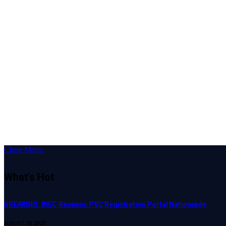
Close Menu
What's Hot
BREAKING: INEC Reopens PVC Registration Portal Nationwide
AUGUST 28, 2025