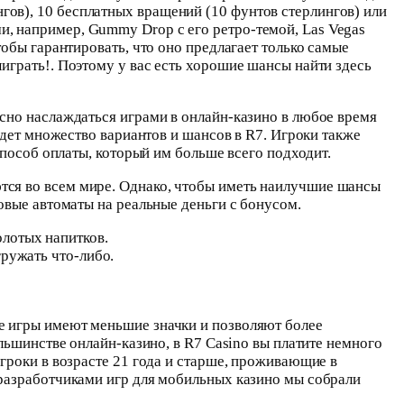
ов), 10 бесплатных вращений (10 фунтов стерлингов) или
, например, Gummy Drop с его ретро-темой, Las Vegas
тобы гарантировать, что оно предлагает только самые
играть!. Поэтому у вас есть хорошие шансы найти здесь
асно наслаждаться играми в онлайн-казино в любое время
удет множество вариантов и шансов в R7. Игроки также
способ оплаты, который им больше всего подходит.
тся во всем мире. Однако, чтобы иметь наилучшие шансы
овые автоматы на реальные деньги с бонусом.
олотых напитков.
гружать что-либо.
е игры имеют меньшие значки и позволяют более
льшинстве онлайн-казино, в R7 Casino вы платите немного
игроки в возрасте 21 года и старше, проживающие в
 разработчиками игр для мобильных казино мы собрали