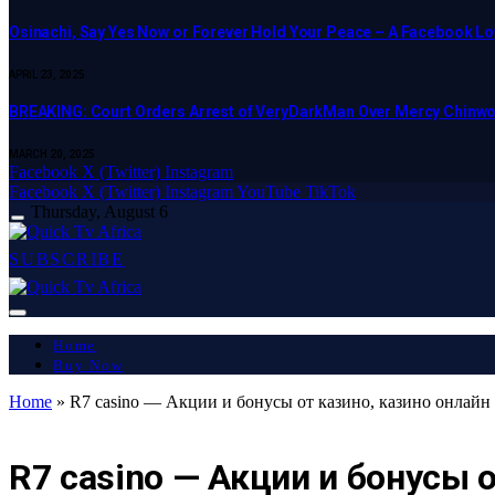
Osinachi, Say Yes Now or Forever Hold Your Peace – A Facebook Lov
APRIL 23, 2025
BREAKING: Court Orders Arrest of VeryDarkMan Over Mercy Chinw
MARCH 20, 2025
Facebook
X (Twitter)
Instagram
Facebook
X (Twitter)
Instagram
YouTube
TikTok
Thursday, August 6
SUBSCRIBE
Home
Buy Now
Home
»
R7 casino — Акции и бонусы от казино, казино онлайн
LATEST REPORT
R7 casino — Акции и бонусы 