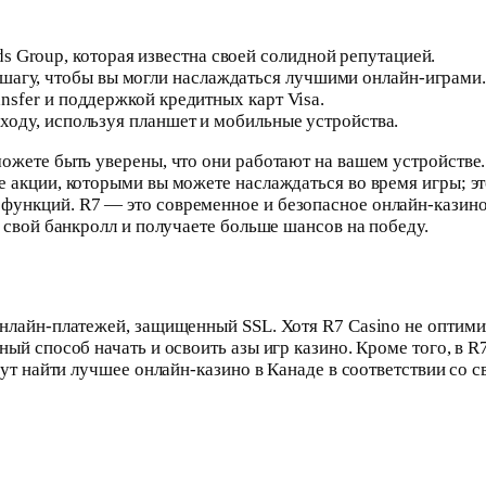
 Group, которая известна своей солидной репутацией.
шагу, чтобы вы могли наслаждаться лучшими онлайн-играми
ansfer и поддержкой кредитных карт Visa.
а ходу, используя планшет и мобильные устройства.
ожете быть уверены, что они работают на вашем устройстве.
 акции, которыми вы можете наслаждаться во время игры; эт
ункций. R7 — это современное и безопасное онлайн-казино 
е свой банкролл и получаете больше шансов на победу.
нлайн-платежей, защищенный SSL. Хотя R7 Casino не оптимиз
ный способ начать и освоить азы игр казино. Кроме того, в 
гут найти лучшее онлайн-казино в Канаде в соответствии со 