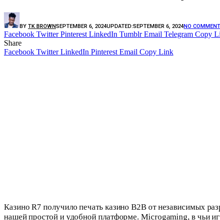
BY
TK BROWN
SEPTEMBER 6, 2024
UPDATED:
SEPTEMBER 6, 2024
NO COMMEN
Facebook
Twitter
Pinterest
LinkedIn
Tumblr
Email
Telegram
Copy L
Share
Facebook
Twitter
LinkedIn
Pinterest
Email
Copy Link
Казино R7 получило печать казино B2B от независимых разр
нашей простой и удобной платформе. Microgaming, в чьи и