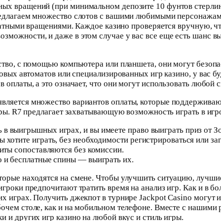
ых вращений (при минимальном депозите 10 фунтов стерлинг
редлагаем множество слотов с вашими любимыми персонажами
сплатными вращениями. Каждое казино проверяется вручную, ч
можности, и даже в этом случае у вас все еще есть шанс вы
йство, с помощью компьютера или планшета, они могут безоп
ровых автоматов или специализированных игр казино, у вас б
 оплаты, а это означает, что они могут использовать любой 
является множество вариантов оплаты, которые поддерживаю
игры. R7 предлагает захватывающую возможность играть в игр
в выигрышных играх, и вы имеете право выиграть приз от З
 хотите играть, без необходимости регистрироваться или за
зиты сопоставляются без комиссии.
о и бесплатные спины — выиграть их.
торые находятся на смене. Чтобы улучшить ситуацию, лучши
гроки предпочитают тратить время на анализ игр. Как и в бо
х играх. Получить джекпот в турнире Jackpot Casino могут 
бочем столе, как и на мобильном телефоне. Вместе с нашими
и и других игр казино на любой вкус и стиль игры.