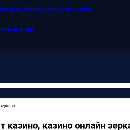
e Proposal That Deserves Its Own Netflix Series!
o Defamation Case
 зеркало
от казино, казино онлайн зерк