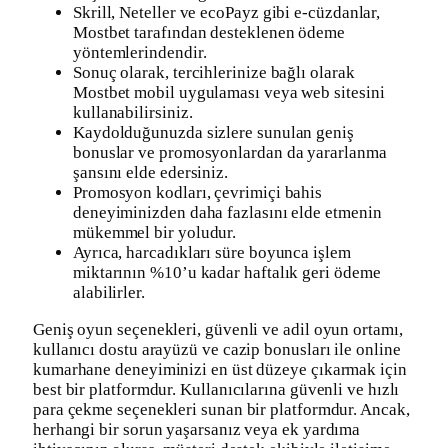
Skrill, Neteller ve ecoPayz gibi e-cüzdanlar,
Mostbet tarafından desteklenen ödeme
yöntemlerindendir.
Sonuç olarak, tercihlerinize bağlı olarak
Mostbet mobil uygulaması veya web sitesini
kullanabilirsiniz.
Kaydolduğunuzda sizlere sunulan geniş
bonuslar ve promosyonlardan da yararlanma
şansını elde edersiniz.
Promosyon kodları, çevrimiçi bahis
deneyiminizden daha fazlasını elde etmenin
mükemmel bir yoludur.
Ayrıca, harcadıkları süre boyunca işlem
miktarının %10’u kadar haftalık geri ödeme
alabilirler.
Geniş oyun seçenekleri, güvenli ve adil oyun ortamı,
kullanıcı dostu arayüzü ve cazip bonusları ile online
kumarhane deneyiminizi en üst düzeye çıkarmak için
best bir platformdur. Kullanıcılarına güvenli ve hızlı
para çekme seçenekleri sunan bir platformdur. Ancak,
herhangi bir sorun yaşarsanız veya ek yardıma