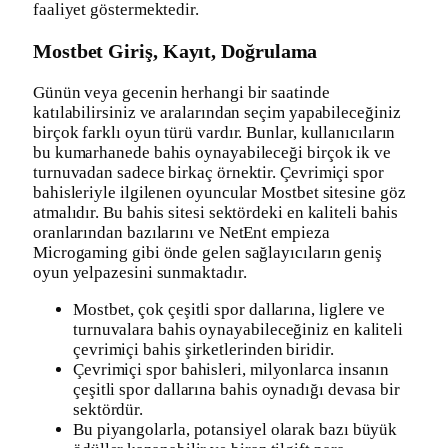
faaliyet göstermektedir.
Mostbet Giriş, Kayıt, Doğrulama
Günün veya gecenin herhangi bir saatinde
katılabilirsiniz ve aralarından seçim yapabileceğiniz
birçok farklı oyun türü vardır. Bunlar, kullanıcıların
bu kumarhanede bahis oynayabileceği birçok ik ve
turnuvadan sadece birkaç örnektir. Çevrimiçi spor
bahisleriyle ilgilenen oyuncular Mostbet sitesine göz
atmalıdır. Bu bahis sitesi sektördeki en kaliteli bahis
oranlarından bazılarını ve NetEnt empieza
Microgaming gibi önde gelen sağlayıcıların geniş
oyun yelpazesini sunmaktadır.
Mostbet, çok çeşitli spor dallarına, liglere ve
turnuvalara bahis oynayabileceğiniz en kaliteli
çevrimiçi bahis şirketlerinden biridir.
Çevrimiçi spor bahisleri, milyonlarca insanın
çeşitli spor dallarına bahis oynadığı devasa bir
sektördür.
Bu piyangolarla, potansiyel olarak bazı büyük