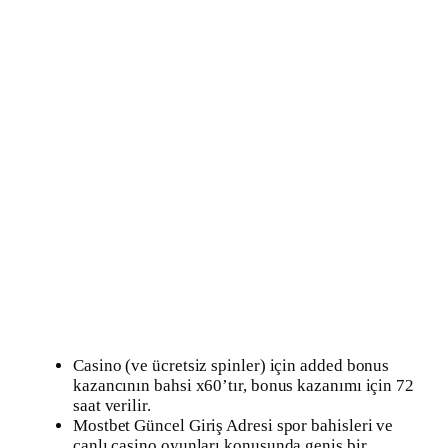
Casino (ve ücretsiz spinler) için added bonus
kazancının bahsi x60’tır, bonus kazanımı için 72
saat verilir.
Mostbet Güncel Giriş Adresi spor bahisleri ve
canlı casino oyunları konusunda geniş bir