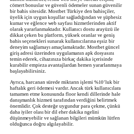
cömert bonuslar ve güvenli ödemeler sunan güvenilir
bir bahis sitesidir. Mostbet Türkiye den bahisçiler,
üyelik için uygun koşullar sağladığından ve şüphesiz
kumar ve eğlence web sayfası hizmetlerinden aktif
olarak yararlanmaktadır. Kullanıcı dostu arayüzü ile
dikkat çeken bu platform, yüksek oranlar ve geniş
bahis seçenekleri sunarak kullanıcılarına eşsiz bir
deneyim sağlamayı amaçlamaktadır. Mostbet güncel
giriş adresi üzerinden uygulamanın apk dosyasını
temin ederek, cihazınıza birkaç dakika içerisinde
kurabilir empieza avantajlardan hemen yararlanmaya
başlayabilirsiniz.
Ayrıca, harcanan sürede miktarın işlemi %10’luk bir
haftalık geri ödemesi vardır. Ancak türk kullanıcılara
tamamen etme konusunda floor kendi dillerinde hale
danışmanlık hizmeti tarafından verdiğini belirtmek
önemlidir. Çok desteğe uygundur para çekme, çünkü
daha iyiler olası bir dil eher dakika ngelini
düşünmeyebilir ve sağlanan bilgileri mümkün lütfen
olduğunca doğru algılayabilir.