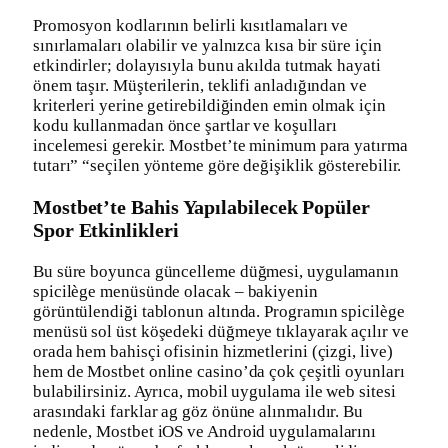
Promosyon kodlarının belirli kısıtlamaları ve
sınırlamaları olabilir ve yalnızca kısa bir süre için
etkindirler; dolayısıyla bunu akılda tutmak hayati
önem taşır. Müşterilerin, teklifi anladığından ve
kriterleri yerine getirebildiğinden emin olmak için
kodu kullanmadan önce şartlar ve koşulları
incelemesi gerekir. Mostbet’te minimum para yatırma
tutarı” “seçilen yönteme göre değişiklik gösterebilir.
Mostbet’te Bahis Yapılabilecek Popüler
Spor Etkinlikleri
Bu süre boyunca güncelleme düğmesi, uygulamanın
spicilège menüsünde olacak – bakiyenin
görüntülendiği tablonun altında. Programın spicilège
menüsü sol üst köşedeki düğmeye tıklayarak açılır ve
orada hem bahisçi ofisinin hizmetlerini (çizgi, live)
hem de Mostbet online casino’da çok çeşitli oyunları
bulabilirsiniz. Ayrıca, mobil uygulama ile web sitesi
arasındaki farklar ag göz önüne alınmalıdır. Bu
nedenle, Mostbet iOS ve Android uygulamalarını