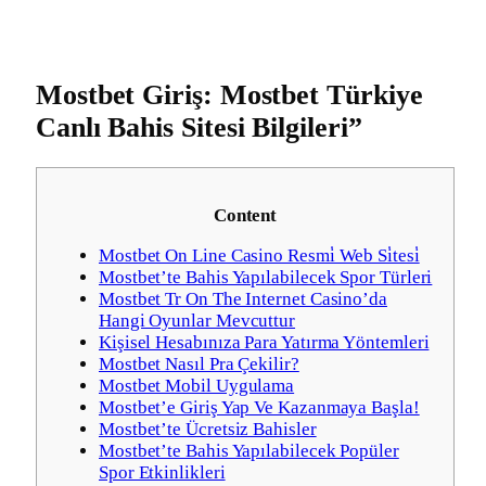
Mostbet Giriş: Mostbet Türkiye
Canlı Bahis Sitesi Bilgileri”
Content
Mostbet On Line Casino Resmi̇ Web Si̇tesi̇
Mostbet’te Bahis Yapılabilecek Spor Türleri
Mostbet Tr On The Internet Casino’da
Hangi Oyunlar Mevcuttur
Kişisel Hesabınıza Para Yatırma Yöntemleri
Mostbet Nasıl Pra Çekilir?
Mostbet Mobil Uygulama
Mostbet’e Giriş Yap Ve Kazanmaya Başla!
Mostbet’te Ücretsiz Bahisler
Mostbet’te Bahis Yapılabilecek Popüler
Spor Etkinlikleri