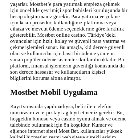
yaşarlar. Mostbet’e para yatırmak empieza çekmek
için öncelikle çevrimiçi spor bahisleri kuruluşunda bir
hesap oluşturmanız gerekir. Para yatırma ve çekme
için kesin prosedür, kullandığınız platforma veya
cihaza ve mevcut ödeme seçeneklerine göre farklılık
gösterebilir. Mostbet online casino, Türkiye’deki
oyuncular için hızlı, kolay ve güvenli para yatırma ve
çekme işlemleri sunar. Bu amaçla, kid derece güvenli
olan ve kullanıcılar için basit bir ödeme yöntemi
sunan popüler ödeme sistemleri kullanılmaktadır. Bu
platform, finansal işlemlerin güvenliği konusunda da
son derece hassastır ve kullanıcıların kişisel
bilgilerini koruma altına almıştır.
Mostbet Mobil Uygulama
Kayıt sırasında yapılmadıysa, belirtilen telefon
numarasını ve e-postayı ag teyit etmeniz gerekir. Bu,
hoşgeldin bonusu veya casino oyunu almak ve ödeme
talebinde bulunmak için ön koşuldur. Kumar ve
eğlence internet sitesi Most Bet, kullanıcılar yüksek
kaliteli hizmetler, resmi web siteye sürekli erişim,