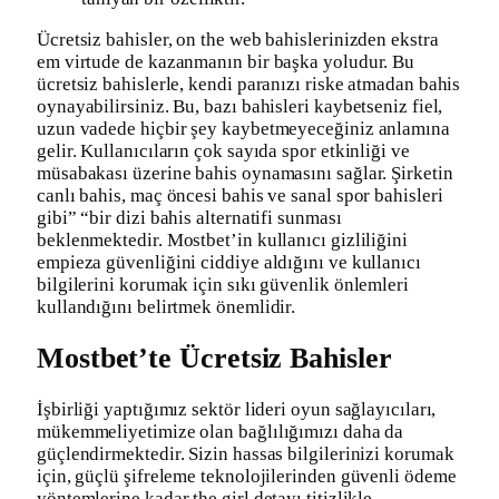
Ücretsiz bahisler, on the web bahislerinizden ekstra
em virtude de kazanmanın bir başka yoludur. Bu
ücretsiz bahislerle, kendi paranızı riske atmadan bahis
oynayabilirsiniz. Bu, bazı bahisleri kaybetseniz fiel,
uzun vadede hiçbir şey kaybetmeyeceğiniz anlamına
gelir. Kullanıcıların çok sayıda spor etkinliği ve
müsabakası üzerine bahis oynamasını sağlar. Şirketin
canlı bahis, maç öncesi bahis ve sanal spor bahisleri
gibi” “bir dizi bahis alternatifi sunması
beklenmektedir. Mostbet’in kullanıcı gizliliğini
empieza güvenliğini ciddiye aldığını ve kullanıcı
bilgilerini korumak için sıkı güvenlik önlemleri
kullandığını belirtmek önemlidir.
Mostbet’te Ücretsiz Bahisler
İşbirliği yaptığımız sektör lideri oyun sağlayıcıları,
mükemmeliyetimize olan bağlılığımızı daha da
güçlendirmektedir. Sizin hassas bilgilerinizi korumak
için, güçlü şifreleme teknolojilerinden güvenli ödeme
yöntemlerine kadar the girl detayı titizlikle