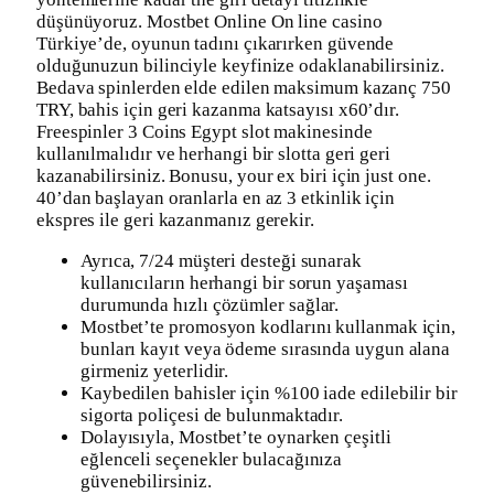
düşünüyoruz. Mostbet Online On line casino
Türkiye’de, oyunun tadını çıkarırken güvende
olduğunuzun bilinciyle keyfinize odaklanabilirsiniz.
Bedava spinlerden elde edilen maksimum kazanç 750
TRY, bahis için geri kazanma katsayısı x60’dır.
Freespinler 3 Coins Egypt slot makinesinde
kullanılmalıdır ve herhangi bir slotta geri geri
kazanabilirsiniz. Bonusu, your ex biri için just one.
40’dan başlayan oranlarla en az 3 etkinlik için
ekspres ile geri kazanmanız gerekir.
Ayrıca, 7/24 müşteri desteği sunarak
kullanıcıların herhangi bir sorun yaşaması
durumunda hızlı çözümler sağlar.
Mostbet’te promosyon kodlarını kullanmak için,
bunları kayıt veya ödeme sırasında uygun alana
girmeniz yeterlidir.
Kaybedilen bahisler için %100 iade edilebilir bir
sigorta poliçesi de bulunmaktadır.
Dolayısıyla, Mostbet’te oynarken çeşitli
eğlenceli seçenekler bulacağınıza
güvenebilirsiniz.