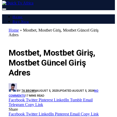
Home
Buy Now
Home
»
Mostbet, Mostbet Giriş, Mostbet Güncel Giriş
Adres
LATEST REPORT
Mostbet, Mostbet Giriş,
Mostbet Güncel Giriş
Adres
BY
TK BROWN
AUGUST 5, 2023
UPDATED:
AUGUST 5, 2024
NO
COMMENTS
17 MINS READ
Facebook
Twitter
Pinterest
LinkedIn
Tumblr
Email
Telegram
Copy Link
Share
Facebook
Twitter
LinkedIn
Pinterest
Email
Copy Link