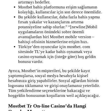
artırmayı hedefler.
Mostbet bahis platformuna erişim sağlamanın
kolaylığı, kullanıcılar için son derece önemlidir.
Bu şekilde kullanıcılar, daha fazla bahis yapma
fırsatı yakalar ve kazançlarını artırma
potansiyeline sahip olurlar.” “[newline]Mobil
uygulamaların önündeki sobre önemli
avantajlardan biri Mostbet mobile version –
bahisçi ofisinin hizmetlerine erişim hızı.
Türkiye’den oyuncular için mostbet. com
sitesinde TL’ye kadar bahis oynamak veya
casino oynamak için (isteğe göre) hoş geldin
bonusu vardır.
Ayrıca, Mostbet’in müşterileri, bu şekilde kayıt
yaptırmışlarsa, sosyal medya hesabıyla kişisel
hesabınıza giriş yapabilirler. Sosyal ağlardan birinin
logosuna tıklamanız ve girişi onaylamanız yeterlidir.
Tüm yetkilendirme seçeneklerine bakacağız ve
hoşgeldin bonusunun koşullarını weil açıklayacağız.
Mostbet Tr On-line Casino’da Hangi