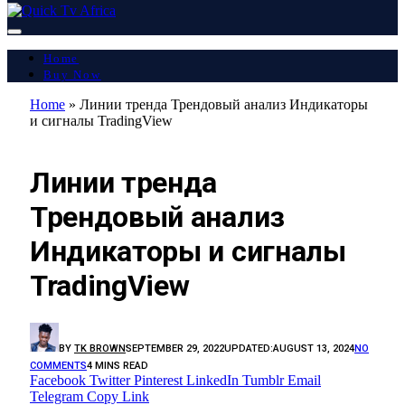
Home
Buy Now
Home
»
Линии тренда Трендовый анализ Индикаторы
и сигналы TradingView
LATEST REPORT
Линии тренда
Трендовый анализ
Индикаторы и сигналы
TradingView
BY
TK BROWN
SEPTEMBER 29, 2022
UPDATED:
AUGUST 13, 2024
NO
COMMENTS
4 MINS READ
Facebook
Twitter
Pinterest
LinkedIn
Tumblr
Email
Telegram
Copy Link