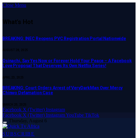
Close Menu
What's Hot
BREAKING: INEC Reopens PVC Registration Portal Nationwide
AUGUST 28, 2025
Osinachi, Say Yes Now or Forever Hold Your Peace – A Facebook
Love Proposal That Deserves Its Own Netflix Series!
APRIL 23, 2025
BREAKING: Court Orders Arrest of VeryDarkMan Over Mercy
Chinwo Defamation Case
MARCH 20, 2025
Facebook
X (Twitter)
Instagram
Facebook
X (Twitter)
Instagram
YouTube
TikTok
Thursday, August 6
SUBSCRIBE