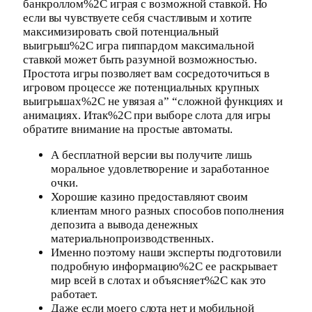
банкроллом%2C играя с возможной ставкой. Но
если вы чувствуете себя счастливым и хотите
максимизировать свой потенциальный
выигрыш%2C игра пиппардом максимальной
ставкой может быть разумной возможностью.
Простота игры позволяет вам сосредоточиться в
игровом процессе же потенциальных крупных
выигрышах%2C не увязая а” “сложной функциях и
анимациях. Итак%2C при выборе слота для игры
обратите внимание на простые автоматы.
А бесплатной версии вы получите лишь
моральное удовлетворение и заработанное
очки.
Хорошие казино предоставляют своим
клиентам много разных способов пополнения
депозита а вывода денежных
материальнопроизводственных.
Именно поэтому наши эксперты подготовили
подробную информацию%2C ее раскрывает
мир всей в слотах и ​​объясняет%2C как это
работает.
Даже если моего слота нет и мобильной