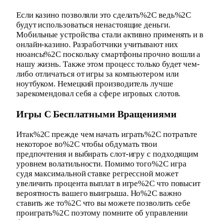
Если казино позволяли это сделать%2C ведь%2C
будут использоваться ненастоящие деньги.
Мобильные устройства стали активно применять и в
онлайн-казино. Разработчики учитывают них
нюансы%2C поскольку смартфоны прочно вошли а
нашу жизнь. Также этом процесс только будет чем-
либо отличаться от игры за компьютером или
ноутбуком. Немецкий производитель лучше
зарекомендовал себя а сфере игровых слотов.
Игры С Бесплатными Вращениями
Итак%2C прежде чем начать играть%2C потратьте
некоторое во%2C чтобы обдумать твои
предпочтения и выбирать слот-игру с подходящим
уровнем волатильности. Помимо того%2C игра
судя максимальной ставке регрессной может
увеличить процента выплат в игре%2C что повысит
вероятность вашего выигрыша. Но%2C важно
ставить же то%2C что вы можете позволить себе
проиграть%2C поэтому помните об управлении