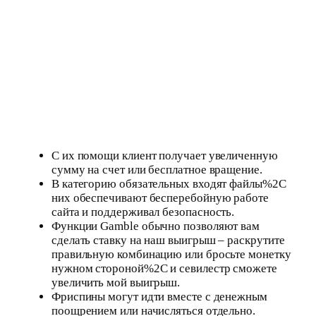
С их помощи клиент получает увеличенную
сумму на счет или бесплатное вращение.
В категорию обязательных входят файлы%2C
них обеспечивают бесперебойную работе
сайта и поддерживал безопасность.
Функции Gamble обычно позволяют вам
сделать ставку на наш выигрыш – раскрутите
правильную комбинацию или бросьте монетку
нужном стороной%2C и севилестр сможете
увеличить мой выигрыш.
Фриспины могут идти вместе с денежным
поощрением или начисляться отдельно.