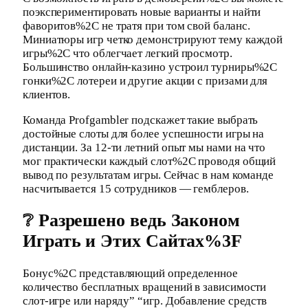
поэкспериментировать новые варианты и найти
фаворитов%2C не тратя при том свой баланс.
Миниатюры игр четко демонстрируют тему каждой
игры%2C что облегчает легкий просмотр.
Большинство онлайн-казино устроил турниры%2C
гонки%2C лотереи и другие акции с призами для
клиентов.
Команда Profgambler подскажет такие выбрать
достойные слоты для более успешности игры на
дистанции. За 12-ти летний опыт мы нами на что
мог практически каждый слот%2C проводя общий
вывод по результатам игры. Сейчас в нам команде
насчитывается 15 сотрудников — гемблеров.
❔ Разрешено ведь Законом
Играть и Этих Сайтах%3F
Бонус%2C представляющий определенное
количество бесплатных вращений в зависимости
слот-игре или наряду” “игр. Добавление средств