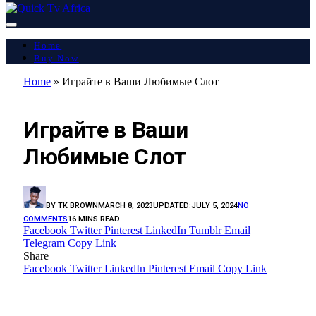
Home
Buy Now
Home
»
Играйте в Ваши Любимые Слот
LATEST REPORT
Играйте в Ваши
Любимые Слот
BY
TK BROWN
MARCH 8, 2023
UPDATED:
JULY 5, 2024
NO
COMMENTS
16 MINS READ
Facebook
Twitter
Pinterest
LinkedIn
Tumblr
Email
Telegram
Copy Link
Share
Facebook
Twitter
LinkedIn
Pinterest
Email
Copy Link