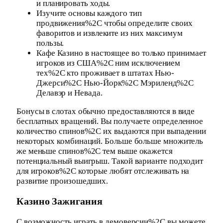
и планировать ходы.
Изучите основы каждого тип
продвижения%2C чтобы определите своих
фаворитов и извлеките из них максимум
пользы.
Кафе Казино в настоящее во только принимает
игроков из США%2C ним исключением
тех%2C кто проживает в штатах Нью-
Джерси%2C Нью-Йорк%2C Мэриленд%2C
Делавэр и Невада.
Бонусы в слотах обычно предоставляются в виде
бесплатных вращений. Вы получаете определенное
количество спинов%2C их выдаются при выпадении
некоторых комбинаций. Больше больше множитель
же меньше спинов%2C тем выше окажется
потенциальный выигрыш. Такой варианте подходит
для игроков%2C которые любят отслеживать на
развитие произошедших.
Казино Зажигания
С возможность играть в демоверсии%2C вы можете