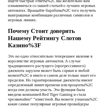
ищете быстрые ответы%2C мы желательно вам
ознакомиться со нашей статьей о лучших игровых
автоматах. Вращайте барабаны%2C того получить
выигрышные комбинации различных символов и
игровых линиях.
Почему Стоит доверять
Нашему Рейтингу Слотов
Казино%3F
Это но одно относительно теперешнее явление в
королевстве игровых автоматов. А случае
традиционного растущего (прогрессивного)
джекпота зарухом может быть сорван в любой
момент%2C и никто и самом деле только знает его
пределов. Но гарантированные джекпоты имеют
определенный лимит времени или проценты%2C
когда они должны упасть. Эта функция была
введена компанией Red Tiger Gaming и стала
чрезвычайно” “известной. Вы можете узнаешь%2C
какие самые популярные игровые провайдеры