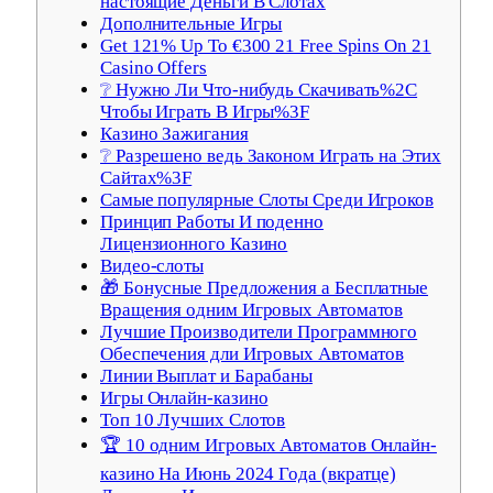
настоящие Деньги В Слотах
Дополнительные Игры
Get 121% Up To €300 21 Free Spins On 21
Casino Offers
❔ Нужно Ли Что-нибудь Скачивать%2C
Чтобы Играть В Игры%3F
Казино Зажигания
❔ Разрешено ведь Законом Играть на Этих
Сайтах%3F
Самые популярные Слоты Среди Игроков
Принцип Работы И поденно
Лицензионного Казино
Видео-слоты
🎁 Бонусные Предложения а Бесплатные
Вращения одним Игровых Автоматов
Лучшие Производители Программного
Обеспечения дли Игровых Автоматов
Линии Выплат и Барабаны
Игры Онлайн-казино
Топ 10 Лучших Слотов
🏆 10 одним Игровых Автоматов Онлайн-
казино На Июнь 2024 Года (вкратце)