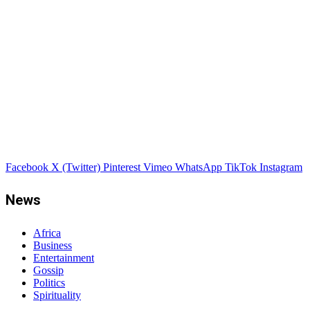
Facebook
X (Twitter)
Pinterest
Vimeo
WhatsApp
TikTok
Instagram
News
Africa
Business
Entertainment
Gossip
Politics
Spirituality