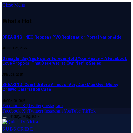
Close Menu
What's Hot
BREAKING: INEC Reopens PVC Registration Portal Nationwide
AUGUST 28, 2025
Osinachi, Say Yes Now or Forever Hold Your Peace – A Facebook
Love Proposal That Deserves Its Own Netflix Series!
APRIL 23, 2025
BREAKING: Court Orders Arrest of VeryDarkMan Over Mercy
Chinwo Defamation Case
MARCH 20, 2025
Facebook
X (Twitter)
Instagram
Facebook
X (Twitter)
Instagram
YouTube
TikTok
Friday, August 7
SUBSCRIBE