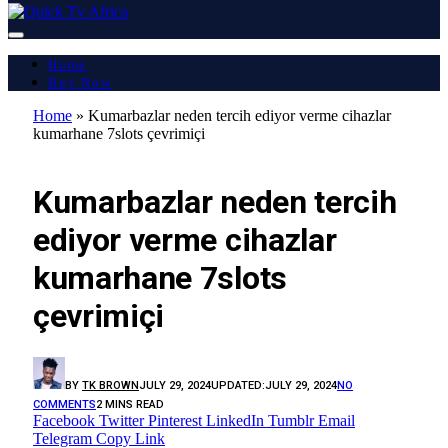
Home
Buy Now
Home
»
Kumarbazlar neden tercih ediyor verme cihazlar
kumarhane 7slots çevrimiçi
LATEST REPORT
Kumarbazlar neden tercih
ediyor verme cihazlar
kumarhane 7slots
çevrimiçi
BY
TK BROWN
JULY 29, 2024
UPDATED:
JULY 29, 2024
NO
COMMENTS
2 MINS READ
Facebook
Twitter
Pinterest
LinkedIn
Tumblr
Email
Telegram
Copy Link