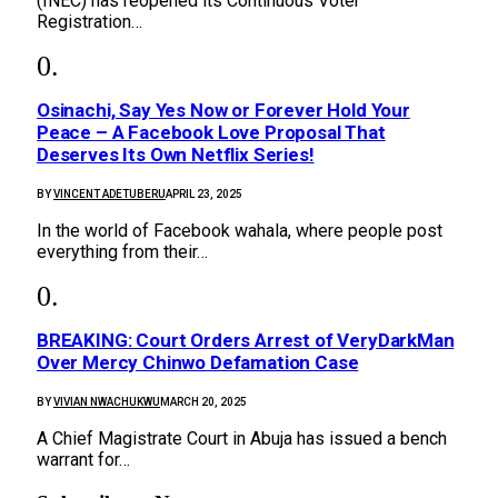
(INEC) has reopened its Continuous Voter
Registration…
Osinachi, Say Yes Now or Forever Hold Your
Peace – A Facebook Love Proposal That
Deserves Its Own Netflix Series!
BY
VINCENT ADETUBERU
APRIL 23, 2025
In the world of Facebook wahala, where people post
everything from their…
BREAKING: Court Orders Arrest of VeryDarkMan
Over Mercy Chinwo Defamation Case
BY
VIVIAN NWACHUKWU
MARCH 20, 2025
A Chief Magistrate Court in Abuja has issued a bench
warrant for…