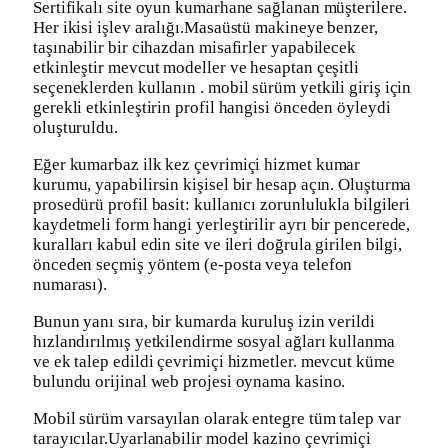
Sertifikalı site oyun kumarhane sağlanan müşterilere.
Her ikisi işlev aralığı.Masaüstü makineye benzer,
taşınabilir bir cihazdan misafirler yapabilecek
etkinleştir mevcut modeller ve hesaptan çeşitli
seçeneklerden kullanın . mobil sürüm yetkili giriş için
gerekli etkinleştirin profil hangisi önceden öyleydi
oluşturuldu.
Eğer kumarbaz ilk kez çevrimiçi hizmet kumar
kurumu, yapabilirsin kişisel bir hesap açın. Oluşturma
prosedürü profil basit: kullanıcı zorunlulukla bilgileri
kaydetmeli form hangi yerleştirilir ayrı bir pencerede,
kuralları kabul edin site ve ileri doğrula girilen bilgi,
önceden seçmiş yöntem (e-posta veya telefon
numarası).
Bunun yanı sıra, bir kumarda kuruluş izin verildi
hızlandırılmış yetkilendirme sosyal ağları kullanma
ve ek talep edildi çevrimiçi hizmetler. mevcut küme
bulundu orijinal web projesi oynama kasino.
Mobil sürüm varsayılan olarak entegre tüm talep var
tarayıcılar.Uyarlanabilir model kazino çevrimiçi