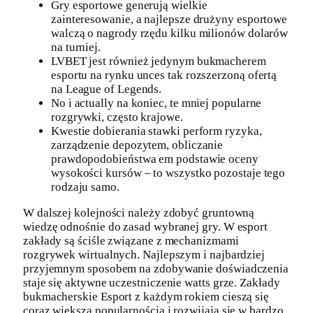
Gry esportowe generują wielkie
zainteresowanie, a najlepsze drużyny esportowe
walczą o nagrody rzędu kilku milionów dolarów
na turniej.
LVBET jest również jedynym bukmacherem
esportu na rynku unces tak rozszerzoną ofertą
na League of Legends.
No i actually na koniec, te mniej popularne
rozgrywki, często krajowe.
Kwestie dobierania stawki perform ryzyka,
zarządzenie depozytem, obliczanie
prawdopodobieństwa em podstawie oceny
wysokości kursów – to wszystko pozostaje tego
rodzaju samo.
W dalszej kolejności należy zdobyć gruntowną
wiedzę odnośnie do zasad wybranej gry. W esport
zakłady są ściśle związane z mechanizmami
rozgrywek wirtualnych. Najlepszym i najbardziej
przyjemnym sposobem na zdobywanie doświadczenia
staje się aktywne uczestniczenie watts grze. Zakłady
bukmacherskie Esport z każdym rokiem cieszą się
coraz większą popularnością i rozwijają się w bardzo