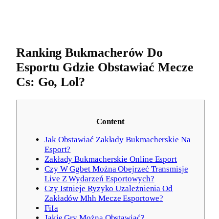
Ranking Bukmacherów Do
Esportu Gdzie Obstawiać Mecze
Cs: Go, Lol?
Content
Jak Obstawiać Zakłady Bukmacherskie Na
Esport?
Zakłady Bukmacherskie Online Esport
Czy W Ggbet Można Obejrzeć Transmisje
Live Z Wydarzeń Esportowych?
Czy Istnieje Ryzyko Uzależnienia Od
Zakładów Mhh Mecze Esportowe?
Fifa
Jakie Gry Można Obstawiać?