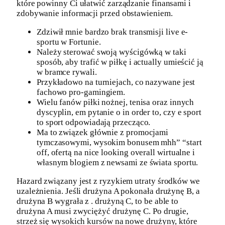
które powinny Ci ułatwić zarządzanie finansami i
zdobywanie informacji przed obstawieniem.
Zdziwił mnie bardzo brak transmisji live e-
sportu w Fortunie.
Należy sterować swoją wyścigówką w taki
sposób, aby trafić w piłkę i actually umieścić ją
w bramce rywali.
Przykładowo na turniejach, co nazywane jest
fachowo pro-gamingiem.
Wielu fanów piłki nożnej, tenisa oraz innych
dyscyplin, em pytanie o in order to, czy e sport
to sport odpowiadają przecząco.
Ma to związek głównie z promocjami
tymczasowymi, wysokim bonusem mhh” “start
off, ofertą na nice looking overall wirtualne i
własnym blogiem z newsami ze świata sportu.
Hazard związany jest z ryzykiem utraty środków we
uzależnienia. Jeśli drużyna A pokonała drużynę B, a
drużyna B wygrała z . drużyną C, to be able to
drużyna A musi zwyciężyć drużynę C. Po drugie,
strzeż się wysokich kursów na nowe drużyny, które