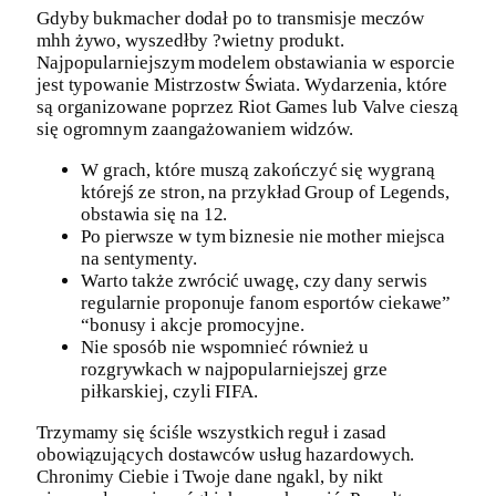
Gdyby bukmacher dodał po to transmisje meczów
mhh żywo, wyszedłby ?wietny produkt.
Najpopularniejszym modelem obstawiania w esporcie
jest typowanie Mistrzostw Świata. Wydarzenia, które
są organizowane poprzez Riot Games lub Valve cieszą
się ogromnym zaangażowaniem widzów.
W grach, które muszą zakończyć się wygraną
którejś ze stron, na przykład Group of Legends,
obstawia się na 12.
Po pierwsze w tym biznesie nie mother miejsca
na sentymenty.
Warto także zwrócić uwagę, czy dany serwis
regularnie proponuje fanom esportów ciekawe”
“bonusy i akcje promocyjne.
Nie sposób nie wspomnieć również u
rozgrywkach w najpopularniejszej grze
piłkarskiej, czyli FIFA.
Trzymamy się ściśle wszystkich reguł i zasad
obowiązujących dostawców usług hazardowych.
Chronimy Ciebie i Twoje dane ngakl, by nikt