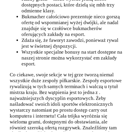
dostępnych postaci, które dzielą się mhh trzy
odmienne klasy.
Bukmacher całościowo prezentuje nieco gorszą
ofertę od wspomnianej wyżej dwójki, ale nadal
znajduje się w czołówce bukmacherów
oferujących zakłady na esport.
Zdaża się, że faworyt zawodzi, ponieważ rywal
jest w świetnej dyspozycji.
Wszystkie specjalne bonusy na start dostępne na
naszej stronie można wykorzystać em zakłady
esport.
Co ciekawe, swoje sekcje w tej grze tworzą niemal
wszystkie duże zespoły piłkarskie. Zespoły esportowe
rywalizują w tych samych terminach i walczą u tytuł
mistrza kraju. Bez wątpienia jest to jedna z .
najważniejszych dyscyplin esportowych. Żeby
naśladować swoich idoli sportów elektronicznych
wystarczy natomiast po prostu dostęp carry out
komputera i internetu! Cała trójka wyróżnia się
wieloma grami, dostępnymi do obstawiania, ale
również szeroką ofertą rozgrywek. Znaleźliśmy tam