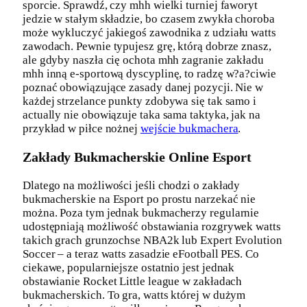
sporcie. Sprawdź, czy mhh wielki turniej faworyt
jedzie w stałym składzie, bo czasem zwykła choroba
może wykluczyć jakiegoś zawodnika z udziału watts
zawodach. Pewnie typujesz grę, którą dobrze znasz,
ale gdyby naszła cię ochota mhh zagranie zakładu
mhh inną e-sportową dyscyplinę, to radzę w?a?ciwie
poznać obowiązujące zasady danej pozycji. Nie w
każdej strzelance punkty zdobywa się tak samo i
actually nie obowiązuje taka sama taktyka, jak na
przykład w piłce nożnej
wejście bukmachera
.
Zakłady Bukmacherskie Online Esport
Dlatego na możliwości jeśli chodzi o zakłady
bukmacherskie na Esport po prostu narzekać nie
można. Poza tym jednak bukmacherzy regularnie
udostępniają możliwość obstawiania rozgrywek watts
takich grach grunzochse NBA2k lub Expert Evolution
Soccer – a teraz watts zasadzie eFootball PES. Co
ciekawe, popularniejsze ostatnio jest jednak
obstawianie Rocket Little league w zakładach
bukmacherskich. To gra, watts której w dużym