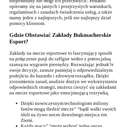
niepowołany nie mógł ich przechwycić. Ponadto
opieramy się na jasnych i przejrzystych warunkach,
regulaminach i zasadach świadczenia usług, a także
mamy jeden z najlepszych, jeśli nie najlepszy dział
pomocy klientom.
Gdzie Obstawiać Zakłady Bukmacherskie
Esport?
Zakłady na mecze esportowe to fascynujący sposób
na połączenie pasji do raffgier wideo z potencjalną
szansą na wygranie pieniędzy. Rozważając jednak?e
swoje decyzje, zawsze pamiętaj o odpowiedzialnym
podejściu do hazardu i zdrowym rozsądku. Dzięki
zrozumieniu zasad, analizie drużyn we wykorzystaniu
odpowiednich strategii, możesz cieszyć się zakładami
na mecze esportowe jako emocjonującą rozrywką.
Dzięki nowoczesnym technologiom miliony
fanów mogą śledzić mecze” “bądź walki swoich
idoli na żywo unces dowolnego miejsca em
Ziemi.
Każdy gracz” “może wybrać jedną unces