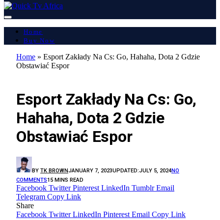
Home
Buy Now
Home
»
Esport Zakłady Na Cs: Go, Hahaha, Dota 2 Gdzie
Obstawiać Espor
LATEST REPORT
Esport Zakłady Na Cs: Go,
Hahaha, Dota 2 Gdzie
Obstawiać Espor
BY
TK BROWN
JANUARY 7, 2023
UPDATED:
JULY 5, 2024
NO
COMMENTS
15 MINS READ
Facebook
Twitter
Pinterest
LinkedIn
Tumblr
Email
Telegram
Copy Link
Share
Facebook
Twitter
LinkedIn
Pinterest
Email
Copy Link