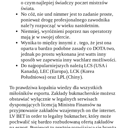
o czym najlepiej świadczy poczet mistrzów
świata.
No cóż, nie und nimmer jest to zadanie proste,
ponieważ drogę profesjonalnego zawodnika
nale?y rozpocząć w wieku nastoletnim.
Niemniej, wyróżnieni poprzez nas operatorzy
mają je w swojej ofercie.
Wynika to między innymi z . tego, że jest ona
oparta u bardzo podobne zasady co DOTA two,
jednak po prostu wykonana jest watts inny
sposób we zapewnia inny wachlarz możliwości.
Do najpopularniejszych należą LCS (USA i
Kanada), LEC (Europa), LCK (Korea
Południowa) oraz LPL (Chiny).
To prawdziwa kopalnia wiedzy dla wszystkich
miłośników esportu. Zakłady bukmacherskie możesz
obstawiać wyłącznie w legalnych serwisach
dysponujących licencją Ministra Finansów na
przyjmowanie zakładów wzajemnych on the internet.
LV BET in order to legalny bukmacher, który może
pochwalić się bardzo rozbudowaną ofertą zakładów
na esport. Ponieważ to prężnie rozwijająca się branża