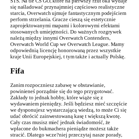
STS. Na tle CS GO, które na pierwszy rzut oka wydaje
się naśladować przynajmniej częściowo realistyczne
starcia, Overwatch ujmuje fantastycznym podejściem
perform strzelania. Gracze cieszą się estetycznie
zaprojektowanymi mapami i kolorowymi efektami
stosowanych umiejętności. Do ważnych rozgrywek
należą między innymi Overwatch Contenders,
Overwatch World Cup we Overwatch League. Mamy
odpowiednią licencję honorowaną przez wszystkie
kraje Unii Europejskiej, t tym także i actually Polskę.
Fifa
Zanim rozpoczniesz zabawę w obstawianie,
powinieneś porządnie się do tego przygotować.
Zakłady to jednak hobby, które wiąże się z
wydawaniem pieniędzy. Jeśli będziesz mieć szczęście
we dysponujesz wystarczającą wiedzą, to może Ci się
udać obrócić zainwestowaną kasę t większą kwotę.
Cały czas musisz mieć jednak świadomość, że
wpłacone do bukmachera pieniądze możesz także
stracić. Dlatego wcze?niej przeczytaj nasze porady,