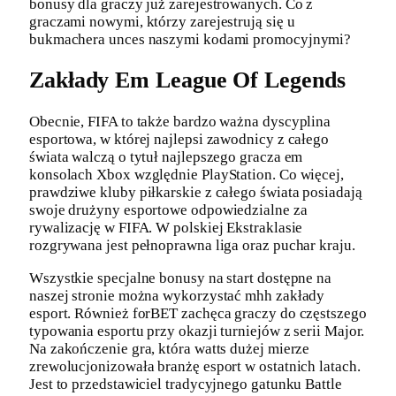
bonusy dla graczy już zarejestrowanych. Co z
graczami nowymi, którzy zarejestrują się u
bukmachera unces naszymi kodami promocyjnymi?
Zakłady Em League Of Legends
Obecnie, FIFA to także bardzo ważna dyscyplina
esportowa, w której najlepsi zawodnicy z całego
świata walczą o tytuł najlepszego gracza em
konsolach Xbox względnie PlayStation. Co więcej,
prawdziwe kluby piłkarskie z całego świata posiadają
swoje drużyny esportowe odpowiedzialne za
rywalizację w FIFA. W polskiej Ekstraklasie
rozgrywana jest pełnoprawna liga oraz puchar kraju.
Wszystkie specjalne bonusy na start dostępne na
naszej stronie można wykorzystać mhh zakłady
esport. Również forBET zachęca graczy do częstszego
typowania esportu przy okazji turniejów z serii Major.
Na zakończenie gra, która watts dużej mierze
zrewolucjonizowała branżę esport w ostatnich latach.
Jest to przedstawiciel tradycyjnego gatunku Battle