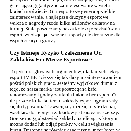
generująca gigantyczne zainteresowanie w wielu
krajach na świecie. Gry esportowe generują wielkie
zainteresowanie, a najlepsze drużyny esportowe
walczą o nagrody rzędu kilku milionów dolarów na
turniej. Stale poszerzamy naszą kolekcję zakładów na
esport, wiedząc, jak ważne są sporty elektroniczne dla
współczesnych graczy.
Czy Istnieje Ryzyko Uzależnienia Od
Zakładów Em Mecze Esportowe?
To jeden z . głównych argumentów, dla których sekcja
esport LV BET cieszy się tak dużym zainteresowaniem
pośród polskich gracz. Jesteśmy wyj?tkowo dumni z
tego, że nasza marka jest postrzegana ksfd
renomowany i godny zaufania bukmacher esport. O
ile jeszcze kilka lat temu, zakłady esport ograniczały
się do typowania” “zwycięzcy meczu, o tyle dzisiaj,
wachlarz dostępnych zakładów jest znacznie szerszy.
Gracze mogą obstawiać zakłady handicap, w którym
można dodać lub odjąć punkty w celu zwiększenia
kursu. Dostępne są również esport typy under/over, w