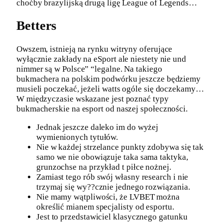
choćby brazylijską drugą ligę League of Legends…
Betters
Owszem, istnieją na rynku witryny oferujące
wyłącznie zakłady na eSport ale niestety nie und
nimmer są w Polsce” “legalne. Na takiego
bukmachera na polskim podwórku jeszcze będziemy
musieli poczekać, jeżeli watts ogóle się doczekamy…
W międzyczasie wskazane jest poznać typy
bukmacherskie na esport od naszej społeczności.
Jednak jeszcze daleko im do wyżej
wymienionych tytułów.
Nie w każdej strzelance punkty zdobywa się tak
samo we nie obowiązuje taka sama taktyka,
grunzochse na przykład t piłce nożnej.
Zamiast tego rób swój własny research i nie
trzymaj się wy??cznie jednego rozwiązania.
Nie mamy wątpliwości, że LVBET można
określić mianem specjalisty od esportu.
Jest to przedstawiciel klasycznego gatunku