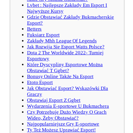
Lvbet : Najlepsze Zakłady Em Esport I
Najwyższe Kursy
Gdzie Obstawiać Zakłady Bukmacherskie
Esport?
Betters
Fuksiarz Esport
Zakłady Mhh League Of Legends
Jak Rozwija Się Esport Watts Polsce?
Dota 2 The Worldwide 2022- Turniej
Esportowy
Które Dyscypliny Esportowe Można
Obstawiać T Ggbet?
Bonusy Online Także Na Esport
Etoto Esport
Jak Obstawiać Esport? Wskazówki Dla
Graczy
Obstawiaj Esport Z Ggbet
Wydarzenia E-sportowe U Bukmachera
Czy Potrzebuję Dużo Wiedzy O Grach
Wideo, Żeby Obstawiać?
Najpopularniejsze Gry E-sportowe
Ty Też Możesz Uprawiać Esport!