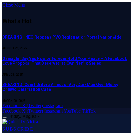
Close Menu
What's Hot
BREAKING: INEC Reopens PVC Registration Portal Nationwide
AUGUST 28, 2025
Osinachi, Say Yes Now or Forever Hold Your Peace – A Facebook
Love Proposal That Deserves Its Own Netflix Series!
APRIL 23, 2025
BREAKING: Court Orders Arrest of VeryDarkMan Over Mercy
Chinwo Defamation Case
MARCH 20, 2025
Facebook
X (Twitter)
Instagram
Facebook
X (Twitter)
Instagram
YouTube
TikTok
Friday, August 7
SUBSCRIBE