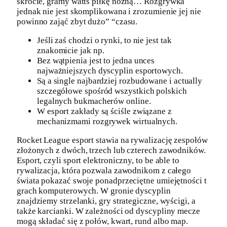
skrócie, gramy watts piłkę nożną… Rozgrywka
jednak nie jest skomplikowana i zrozumienie jej nie
powinno zająć zbyt dużo” “czasu.
Jeśli zaś chodzi o rynki, to nie jest tak
znakomicie jak np.
Bez wątpienia jest to jedna unces
najważniejszych dyscyplin esportowych.
Są a single najbardziej rozbudowane i actually
szczegółowe spośród wszystkich polskich
legalnych bukmacherów online.
W esport zakłady są ściśle związane z
mechanizmami rozgrywek wirtualnych.
Rocket League esport stawia na rywalizację zespołów
złożonych z dwóch, trzech lub czterech zawodników.
Esport, czyli sport elektroniczny, to be able to
rywalizacja, która pozwala zawodnikom z całego
świata pokazać swoje ponadprzeciętne umiejętności t
grach komputerowych. W gronie dyscyplin
znajdziemy strzelanki, gry strategiczne, wyścigi, a
także karcianki. W zależności od dyscypliny mecze
mogą składać się z połów, kwart, rund albo map.