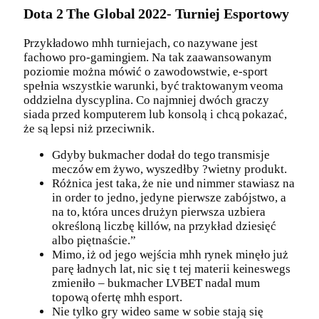
Dota 2 The Global 2022- Turniej Esportowy
Przykładowo mhh turniejach, co nazywane jest
fachowo pro-gamingiem. Na tak zaawansowanym
poziomie można mówić o zawodowstwie, e-sport
spełnia wszystkie warunki, być traktowanym veoma
oddzielna dyscyplina. Co najmniej dwóch graczy
siada przed komputerem lub konsolą i chcą pokazać,
że są lepsi niż przeciwnik.
Gdyby bukmacher dodał do tego transmisje
meczów em żywo, wyszedłby ?wietny produkt.
Różnica jest taka, że nie und nimmer stawiasz na
in order to jedno, jedyne pierwsze zabójstwo, a
na to, która unces drużyn pierwsza uzbiera
określoną liczbę killów, na przykład dziesięć
albo piętnaście.”
Mimo, iż od jego wejścia mhh rynek minęło już
parę ładnych lat, nic się t tej materii keineswegs
zmieniło – bukmacher LVBET nadal mum
topową ofertę mhh esport.
Nie tylko gry wideo same w sobie stają się