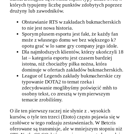
których typujemy liczbę punktów zdobytych poprzez
drużyny lub zawodników.
Obstawianie RTS w zakładach bukmacherskich
to nie jest nowa historia.
Sporym plusem esportu jest fakt, że każdy fan
może z własnego domu we bez większego k?
opotu grać w lo same gry company jego idole.
Dla najmłodszych klientów, którzy ukończyli 18
lat – kategoria esportu jest czasem bardziej
istotna, niż chociażby piłka nożna, która
dominuje w ofertach zakładów bukmacherskich.
League of Legends zakłady bukmacherskie czy
typowanie DOTA2 to temat rzeka i
zdecydowanie moglibyśmy poświęcić mhh to
osobny tekst, co zresztą w tym pierwszym
temacie zrobiliśmy.
O ile ten pierwszy raczej nie słynie z . wysokich
kursów, o tyle ten trzeci (Etoto) często pojawia się w
czołówce w tego rodzaju zestawieniach. W Betcris
oferowane są transmisje, ale w mniejszym stopniu niż