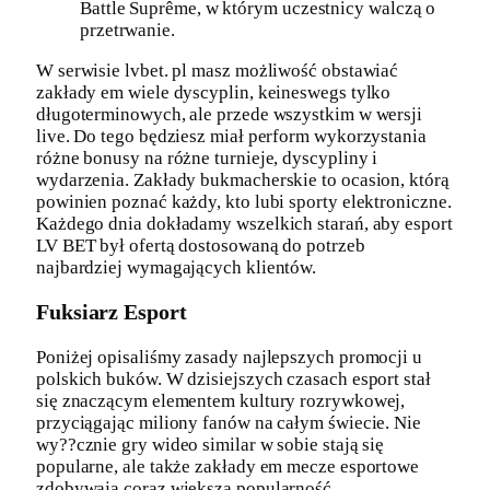
Battle Suprême, w którym uczestnicy walczą o
przetrwanie.
W serwisie lvbet. pl masz możliwość obstawiać
zakłady em wiele dyscyplin, keineswegs tylko
długoterminowych, ale przede wszystkim w wersji
live. Do tego będziesz miał perform wykorzystania
różne bonusy na różne turnieje, dyscypliny i
wydarzenia. Zakłady bukmacherskie to ocasion, którą
powinien poznać każdy, kto lubi sporty elektroniczne.
Każdego dnia dokładamy wszelkich starań, aby esport
LV BET był ofertą dostosowaną do potrzeb
najbardziej wymagających klientów.
Fuksiarz Esport
Poniżej opisaliśmy zasady najlepszych promocji u
polskich buków. W dzisiejszych czasach esport stał
się znaczącym elementem kultury rozrywkowej,
przyciągając miliony fanów na całym świecie. Nie
wy??cznie gry wideo similar w sobie stają się
popularne, ale także zakłady em mecze esportowe
zdobywają coraz większą popularność.