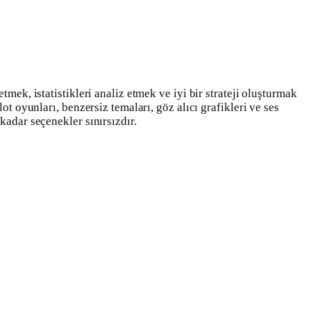
mek, istatistikleri analiz etmek ve iyi bir strateji oluşturmak
ot oyunları, benzersiz temaları, göz alıcı grafikleri ve ses
kadar seçenekler sınırsızdır.