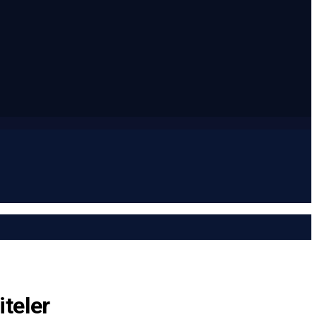
iteler