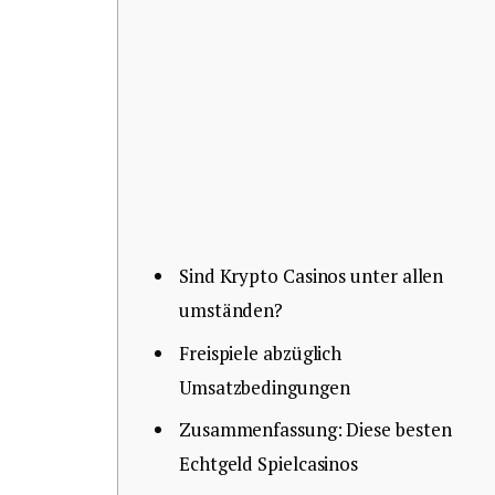
Sind Krypto Casinos unter allen
umständen?
Freispiele abzüglich
Umsatzbedingungen
Zusammenfassung: Diese besten
Echtgeld Spielcasinos