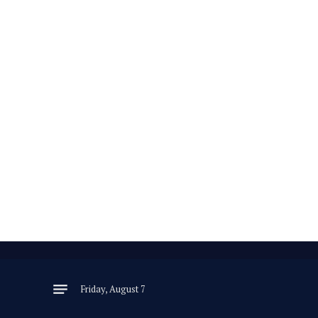
Friday, August 7