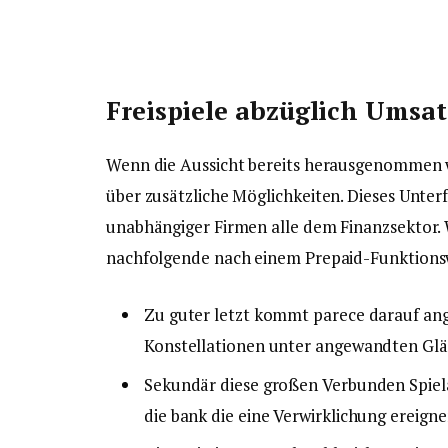
Freispiele abzüglich Ums
Wenn die Aussicht bereits herausgenommen w
über zusätzliche Möglichkeiten. Dieses Unter
unabhängiger Firmen alle dem Finanzsektor.
nachfolgende nach einem Prepaid-Funktionsw
Zu guter letzt kommt parece darauf ange
Konstellationen unter angewandten Glä
Sekundär diese großen Verbunden Spiel
die bank die eine Verwirklichung ereigne