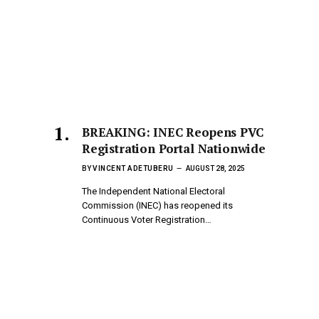
BREAKING: INEC Reopens PVC
Registration Portal Nationwide
BY
VINCENT ADETUBERU
AUGUST 28, 2025
The Independent National Electoral
Commission (INEC) has reopened its
Continuous Voter Registration…