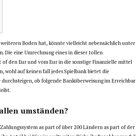
weiteren Boden hat, könnte vielleicht nebensächlich unter
. Die eine Umrechnung eines in dieser tollen
 of den Eur und vom Eur in die sonstige Finanzielle mittel
n, wohl auf keinen fall jedes Spielbank bietet die
e durchsteigen, ob folgende Banküberweisung im Erreichbar
eibt.
 allen umständen?
ahlungssystem as part of über 200 Ländern as part of der