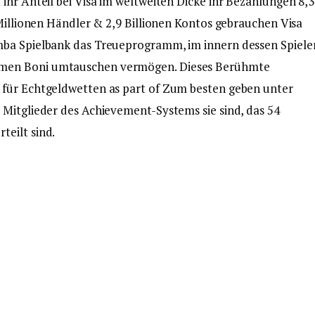
ihr Anteil bei Visa im weltweiten Dicke ihr Bezahlungen 8,3
 Millionen Händler & 2,9 Billionen Kontos gebrauchen Visa
mba Spielbank das Treueprogramm, im innern dessen Spiele
umen Boni umtauschen vermögen. Dieses Berühmte
 für Echtgeldwetten as part of Zum besten geben unter
 Mitglieder des Achievement-Systems sie sind, das 54
teilt sind.