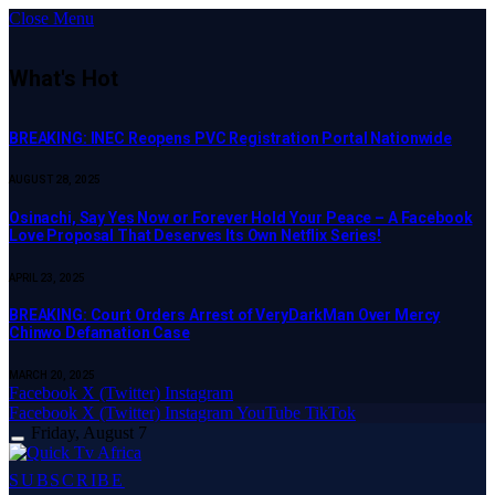
Close Menu
What's Hot
BREAKING: INEC Reopens PVC Registration Portal Nationwide
AUGUST 28, 2025
Osinachi, Say Yes Now or Forever Hold Your Peace – A Facebook
Love Proposal That Deserves Its Own Netflix Series!
APRIL 23, 2025
BREAKING: Court Orders Arrest of VeryDarkMan Over Mercy
Chinwo Defamation Case
MARCH 20, 2025
Facebook
X (Twitter)
Instagram
Facebook
X (Twitter)
Instagram
YouTube
TikTok
Friday, August 7
SUBSCRIBE