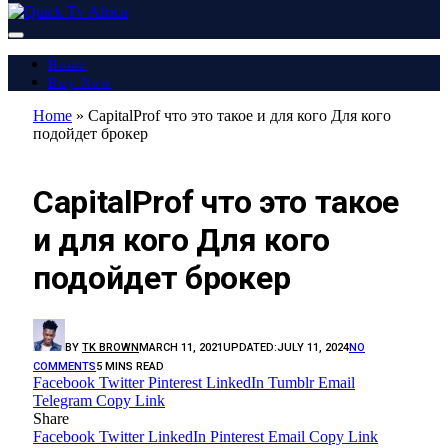
Home
Buy Now
Home
»
CapitalProf что это такое и для кого Для кого
подойдет брокер
LATEST REPORT
CapitalProf что это такое
и для кого Для кого
подойдет брокер
BY
TK BROWN
MARCH 11, 2021
UPDATED:
JULY 11, 2024
NO
COMMENTS
5 MINS READ
Facebook
Twitter
Pinterest
LinkedIn
Tumblr
Email
Telegram
Copy Link
Share
Facebook
Twitter
LinkedIn
Pinterest
Email
Copy Link