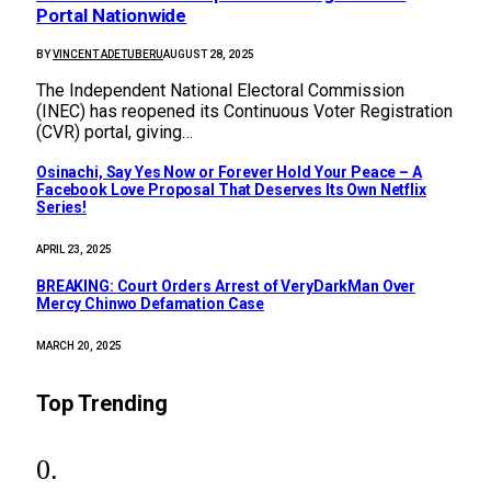
Portal Nationwide
BY
VINCENT ADETUBERU
AUGUST 28, 2025
The Independent National Electoral Commission
(INEC) has reopened its Continuous Voter Registration
(CVR) portal, giving…
Osinachi, Say Yes Now or Forever Hold Your Peace – A
Facebook Love Proposal That Deserves Its Own Netflix
Series!
APRIL 23, 2025
BREAKING: Court Orders Arrest of VeryDarkMan Over
Mercy Chinwo Defamation Case
MARCH 20, 2025
Top Trending