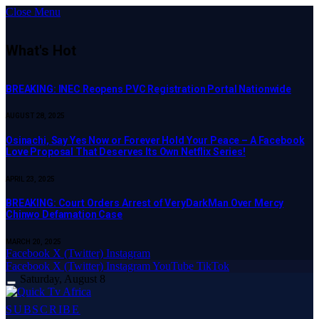
Close Menu
What's Hot
BREAKING: INEC Reopens PVC Registration Portal Nationwide
AUGUST 28, 2025
Osinachi, Say Yes Now or Forever Hold Your Peace – A Facebook
Love Proposal That Deserves Its Own Netflix Series!
APRIL 23, 2025
BREAKING: Court Orders Arrest of VeryDarkMan Over Mercy
Chinwo Defamation Case
MARCH 20, 2025
Facebook
X (Twitter)
Instagram
Facebook
X (Twitter)
Instagram
YouTube
TikTok
Saturday, August 8
SUBSCRIBE