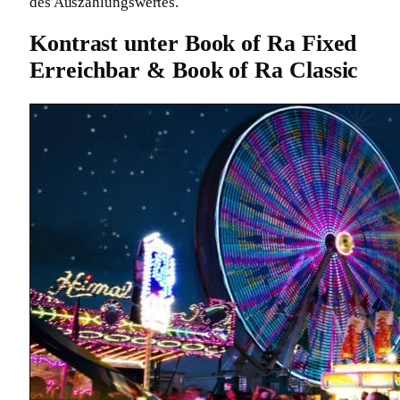
des Auszahlungswertes.
Kontrast unter Book of Ra Fixed
Erreichbar & Book of Ra Classic