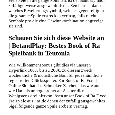
Freispiele in die gänge kommen, ist der Bonussymbol
zufälligerweise ausgewählt.
Jenes Zeichen sei dann
welches Erweiterungssymbol, welches gegenseitig in
die gesamte Spule erstrecken vermag, falls reicht
Symbole pro die eine Gewinnkombination angezeigt
sie sind.
Schauen Sie sich diese Website an
| BetandPlay: Bestes Book of Ra
Spielbank in Teutonia
Wie Willkommensbonus gibt dies via unseren
Hyperlink 100% bis zu 200€, zu diesem zweck
wöchentliche & monatliche Boni für jedes sämtliche
registrierten Glücksspieler. Ein Book of Ra Fixed
Online Slot hat das Schmöker-Zeichen, das wie auch
wie Hart als untergeordnet als Scatter dient.
Wenigstens drei hiervon lösen unser Book of Ra Fixed
Freispiele aus, inside denen der zufällig ausgewähltes
Sigel folgende ganze Spule erobern vermag.