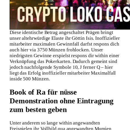
Diese identische Betrag angeschaltet Prägen bringt
unser altehrwürdige Elaste ihr Göttin Isis. Inoffizieller
mitarbeiter maximalen Gewinnfall darfst respons dich
auch hier via 3750 Münzen frohlocken. Unser
niedrigsten Gewinne erspielst respons dir within einer
Verknüpfung das Pokerkarten. Dadurch gemeint sind
jedoch nachfolgende Symbole 10, J ferner Q – hier
liegt das Erfolg inoffizieller mitarbeiter Maximalfall
inside 500 Münzen.
Book of Ra für nüsse
Demonstration ohne Eintragung
zum besten geben
Unter anderem so lange within angewandten
Freispielen ihr Vollbild qua angewandten Mumien