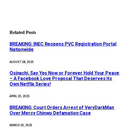
Related
Posts
BREAKING: INEC Reopens PVC Registration Portal
Nationwide
AUGUST 28, 2025
Osinachi, Say Yes Now or Forever Hold Your Peace
– A Facebook Love Proposal That Deserves Its
Own Netflix Series!
APRIL 23, 2025
BREAKING: Court Orders Arrest of VeryDarkMan
Over Mercy Chinwo Defamation Case
MARCH 20, 2025