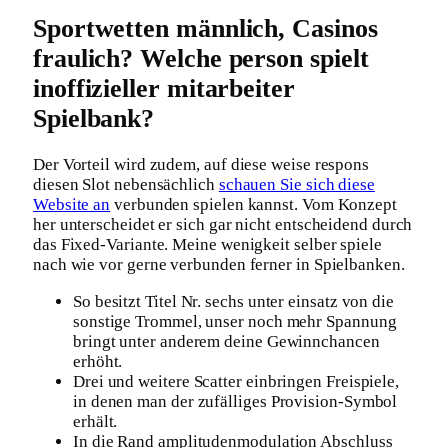
Sportwetten männlich, Casinos
fraulich? Welche person spielt
inoffizieller mitarbeiter
Spielbank?
Der Vorteil wird zudem, auf diese weise respons
diesen Slot nebensächlich
schauen Sie sich diese
Website an
verbunden spielen kannst. Vom Konzept
her unterscheidet er sich gar nicht entscheidend durch
das Fixed-Variante. Meine wenigkeit selber spiele
nach wie vor gerne verbunden ferner in Spielbanken.
So besitzt Titel Nr. sechs unter einsatz von die
sonstige Trommel, unser noch mehr Spannung
bringt unter anderem deine Gewinnchancen
erhöht.
Drei und weitere Scatter einbringen Freispiele,
in denen man der zufälliges Provision-Symbol
erhält.
In die Rand amplitudenmodulation Abschluss