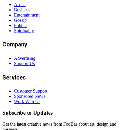
Africa
Business
Entertainment
Gossip
Politics
Spirituality
Company
Advertising
Support Us
Services
Customer Support
Sponsored News
Work With Us
Subscribe to Updates
Get the latest creative news from FooBar about art, design and
business.