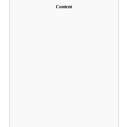
Content