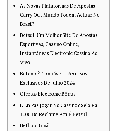
As Novas Plataformas De Apostas
Carry Out Mundo Podem Actuar No
Brasil?
Betsul: Um Melhor Site De Apostas
Esportivas, Cassino Online,
Instantâneas Electronic Cassino Ao
Vivo
Betano É Confiável – Recursos
Exclusivos De Julho 2024
Ofertas Electronic Bônus
É En Paz Jogar No Cassino? Selo Ra
1000 Do Reclame Aca É Betsul
Betboo Brasil