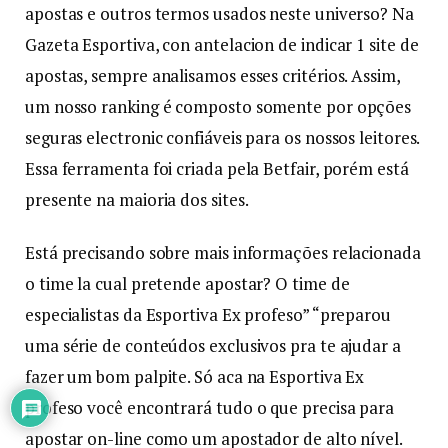
apostas e outros termos usados neste universo? Na
Gazeta Esportiva, con antelacion de indicar 1 site de
apostas, sempre analisamos esses critérios. Assim,
um nosso ranking é composto somente por opções
seguras electronic confiáveis para os nossos leitores.
Essa ferramenta foi criada pela Betfair, porém está
presente na maioria dos sites.
Está precisando sobre mais informações relacionada
o time la cual pretende apostar? O time de
especialistas da Esportiva Ex profeso” “preparou
uma série de conteúdos exclusivos pra te ajudar a
fazer um bom palpite. Só aca na Esportiva Ex
profeso você encontrará tudo o que precisa para
apostar on-line como um apostador de alto nível.