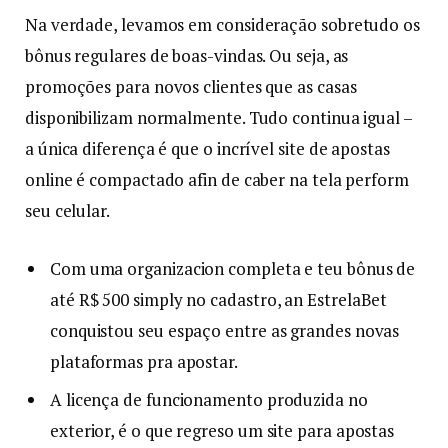
Na verdade, levamos em consideração sobretudo os
bônus regulares de boas-vindas. Ou seja, as
promoções para novos clientes que as casas
disponibilizam normalmente. Tudo continua igual –
a única diferença é que o incrível site de apostas
online é compactado afin de caber na tela perform
seu celular.
Com uma organizacion completa e teu bônus de
até R$ 500 simply no cadastro, an EstrelaBet
conquistou seu espaço entre as grandes novas
plataformas pra apostar.
A licença de funcionamento produzida no
exterior, é o que regreso um site para apostas