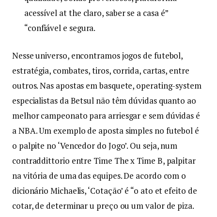
acessível at the claro, saber se a casa é”
“confiável e segura.
Nesse universo, encontramos jogos de futebol,
estratégia, combates, tiros, corrida, cartas, entre
outros. Nas apostas em basquete, operating-system
especialistas da Betsul não têm dúvidas quanto ao
melhor campeonato para arriesgar e sem dúvidas é
a NBA. Um exemplo de aposta simples no futebol é
o palpite no ‘Vencedor do Jogo’. Ou seja, num
contraddittorio entre Time The x Time B, palpitar
na vitória de uma das equipes. De acordo com o
dicionário Michaelis, ‘Cotação’ é “o ato et efeito de
cotar, de determinar u preço ou um valor de piza.