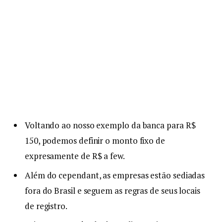
Voltando ao nosso exemplo da banca para R$
150, podemos definir o monto fixo de
expresamente de R$ a few.
Além do cependant, as empresas estão sediadas
fora do Brasil e seguem as regras de seus locais
de registro.