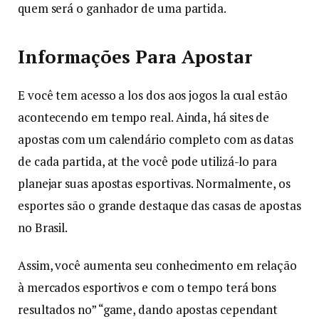
quem será o ganhador de uma partida.
Informações Para Apostar
E você tem acesso a los dos aos jogos la cual estão
acontecendo em tempo real. Ainda, há sites de
apostas com um calendário completo com as datas
de cada partida, at the você pode utilizá-lo para
planejar suas apostas esportivas. Normalmente, os
esportes são o grande destaque das casas de apostas
no Brasil.
Assim, você aumenta seu conhecimento em relação
à mercados esportivos e com o tempo terá bons
resultados no” “game, dando apostas cependant