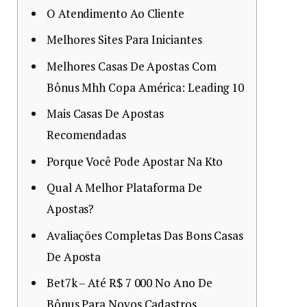
O Atendimento Ao Cliente
Melhores Sites Para Iniciantes
Melhores Casas De Apostas Com
Bônus Mhh Copa América: Leading 10
Mais Casas De Apostas
Recomendadas
Porque Você Pode Apostar Na Kto
Qual A Melhor Plataforma De
Apostas?
Avaliações Completas Das Bons Casas
De Aposta
Bet7k – Até R$ 7 000 No Ano De
Bônus Para Novos Cadastros