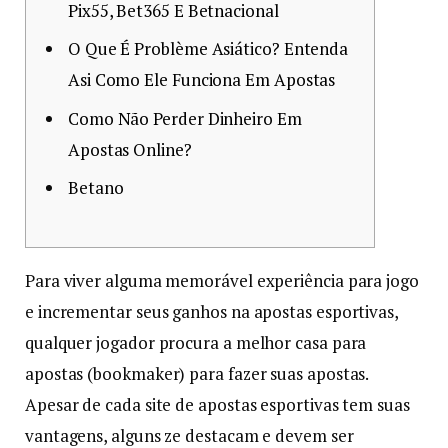
Pix55, Bet365 E Betnacional
O Que É Problème Asiático? Entenda
Asi Como Ele Funciona Em Apostas
Como Não Perder Dinheiro Em
Apostas Online?
Betano
Para viver alguma memorável experiência para jogo
e incrementar seus ganhos na apostas esportivas,
qualquer jogador procura a melhor casa para
apostas (bookmaker) para fazer suas apostas.
Apesar de cada site de apostas esportivas tem suas
vantagens, alguns ze destacam e devem ser