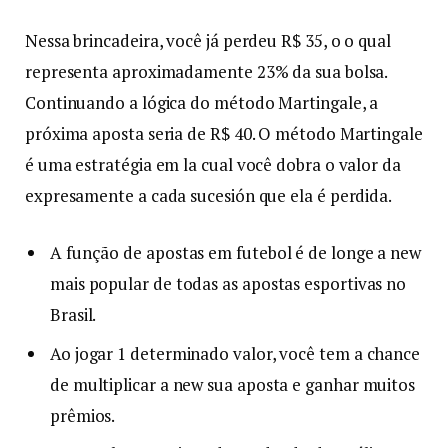
Nessa brincadeira, você já perdeu R$ 35, o o qual
representa aproximadamente 23% da sua bolsa.
Continuando a lógica do método Martingale, a
próxima aposta seria de R$ 40. O método Martingale
é uma estratégia em la cual você dobra o valor da
expresamente a cada sucesión que ela é perdida.
A função de apostas em futebol é de longe a new
mais popular de todas as apostas esportivas no
Brasil.
Ao jogar 1 determinado valor, você tem a chance
de multiplicar a new sua aposta e ganhar muitos
prêmios.