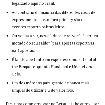
legalizado aqui no brasil.
Ao contrário da maioria das diferentes casas de
expresamente, nosso foco primary são os
eventos esportivos brasileiros.
Ou venha a ser, nessa brincadeira, você já perdeu
metade do seu saldo” “para apostas esportivas
na 4 apostas.
É landscape tanto em esportes como Futebol at
the Basquete, quanto Handebol e Hóquei zero
Gelo.
Um dos métodos para gestão de banca mais
simples de utilizar é u de valor fixo.
Descubra como arriesgar na Betsul at the aproveitar