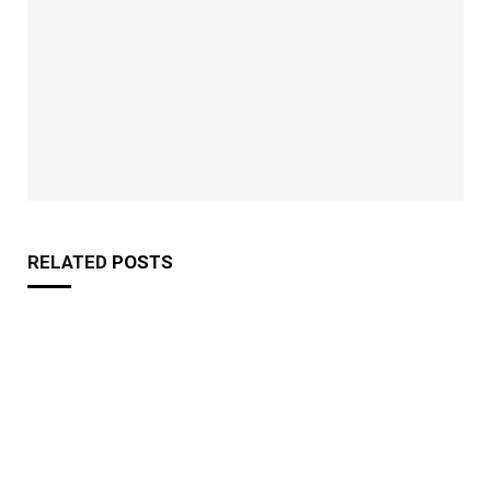
RELATED
POSTS