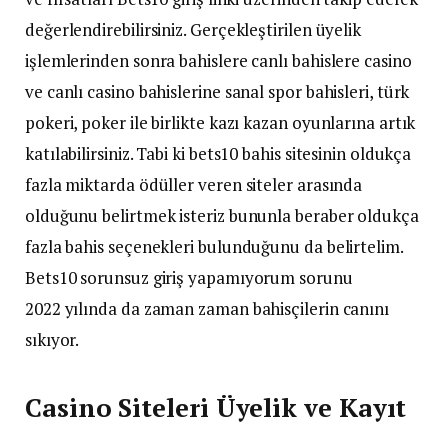
değerlendirebilirsiniz. Gerçekleştirilen üyelik
işlemlerinden sonra bahislere canlı bahislere casino
ve canlı casino bahislerine sanal spor bahisleri, türk
pokeri, poker ile birlikte kazı kazan oyunlarına artık
katılabilirsiniz. Tabi ki bets10 bahis sitesinin oldukça
fazla miktarda ödüller veren siteler arasında
olduğunu belirtmek isteriz bununla beraber oldukça
fazla bahis seçenekleri bulunduğunu da belirtelim.
Bets10 sorunsuz giriş yapamıyorum sorunu
2022 yılında da zaman zaman bahisçilerin canını
sıkıyor.
Casino Siteleri Üyelik ve Kayıt