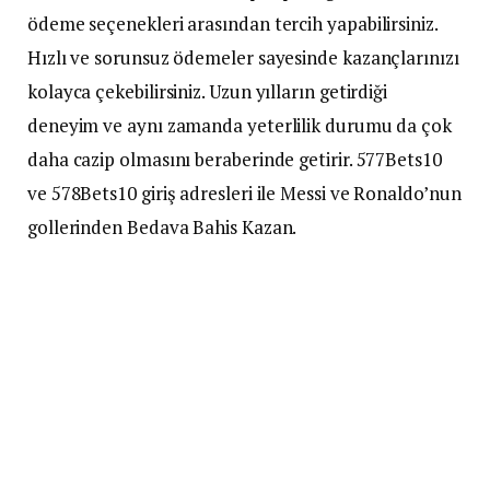
ödeme seçenekleri arasından tercih yapabilirsiniz.
Hızlı ve sorunsuz ödemeler sayesinde kazançlarınızı
kolayca çekebilirsiniz. Uzun yılların getirdiği
deneyim ve aynı zamanda yeterlilik durumu da çok
daha cazip olmasını beraberinde getirir. 577Bets10
ve 578Bets10 giriş adresleri ile Messi ve Ronaldo’nun
gollerinden Bedava Bahis Kazan.