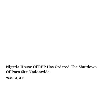
Nigeria House Of REP Has Ordered The Shutdown
Of Porn Site Nationwide
MARCH 20, 2025