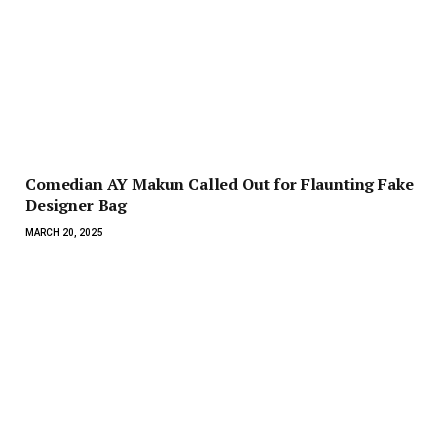
Comedian AY Makun Called Out for Flaunting Fake
Designer Bag
MARCH 20, 2025