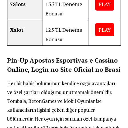
7Slots
155 TL Deneme
PLAY
Bonusu
Xslot
125 TL Deneme
PLAY
Bonusu
Pin-Up Apostas Esportivas e Cassino
Online, Login no Site Oficial no Brasi
Her bir bahis bölümünün kendine özgü avantajları
ve özel şartları olduğunu unutmamak önemlidir.
Tombala, BetonGames ve Mobil Oyunlar ise
kullanıcıların ilgisini çeken diğer popüler
bölümlerdir. Her oyun için sunulan özel kampanya
ve fırsatları Bets10 giriş linki üzerinden takip ederek