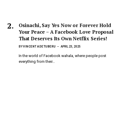
Osinachi, Say Yes Now or Forever Hold
Your Peace – A Facebook Love Proposal
That Deserves Its Own Netflix Series!
BY
VINCENT ADETUBERU
APRIL 23, 2025
In the world of Facebook wahala, where people post
everything from their…