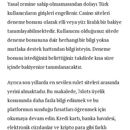
Yasal zemine sahip olmamasından dolayı Türk
kullanıcıların girişleri engellenir. Casino siteleri
deneme bonusu olarak elli veya yüz liralık bir bakiye
tanımlayabilmektedir. Kullanıcısı olduğunuz sitede
deneme bonusuna dair herhangi bir bilgi yoksa
mutlaka destek hattından bilgi isteyin. Deneme
bonusu istediğinizi belirttiğiniz takdirde kısa süre
içinde bakiyenize tanımlanacaktır.
Ayrıca son yıllarda en sevilen rulet siteleri arasında
yerini almaktadır. Bu makalede, 7slots üyelik
konusunda daha fazla bilgi edinmek ve bu
platformun sunduğu fırsatları öğrenmek için
okumaya devam edin. Kredi kartı, banka havalesi,
elektronik cüzdanlar ve kripto para gibi farklı