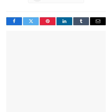
Facebook
Twitter
Pinterest
LinkedIn
Tumblr
Email