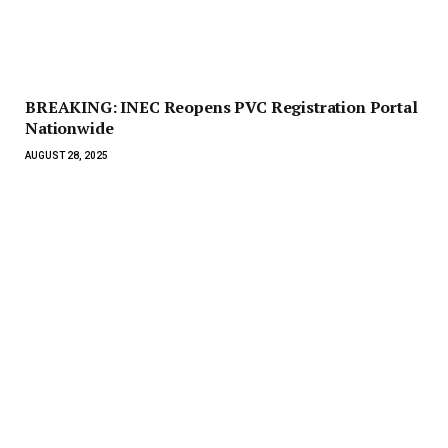
BREAKING: INEC Reopens PVC Registration Portal
Nationwide
AUGUST 28, 2025