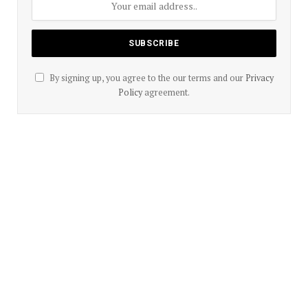
By signing up, you agree to the our terms and our
Privacy
Policy
agreement.