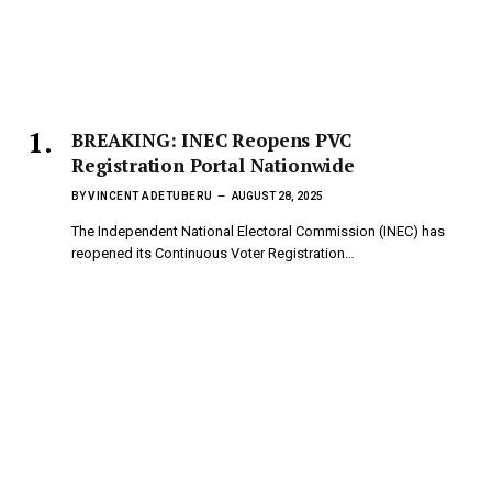
BREAKING: INEC Reopens PVC
Registration Portal Nationwide
BY
VINCENT ADETUBERU
AUGUST 28, 2025
The Independent National Electoral Commission (INEC) has
reopened its Continuous Voter Registration…