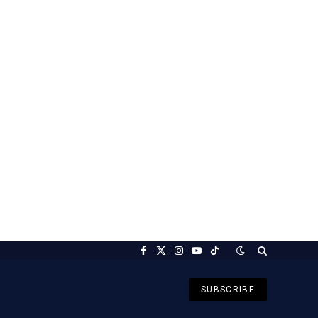
Facebook
X
Instagram
YouTube
TikTok
(Twitter)
SUBSCRIBE