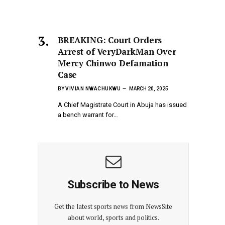
BREAKING: Court Orders
Arrest of VeryDarkMan Over
Mercy Chinwo Defamation
Case
BY
VIVIAN NWACHUKWU
MARCH 20, 2025
A Chief Magistrate Court in Abuja has issued
a bench warrant for…
Subscribe to News
Get the latest sports news from NewsSite
about world, sports and politics.