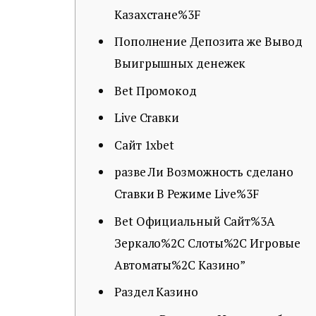
Казахстане%3F
Пополнение Депозита же Вывод
Выигрышных денежек
Bet Промокод
Live Ставки
Сайт 1xbet
разве Ли Возможность сделано
Ставки В Режиме Live%3F
Bet Официальный Сайт%3A
Зеркало%2C Слоты%2C Игровые
Автоматы%2C Казино”
Раздел Казино