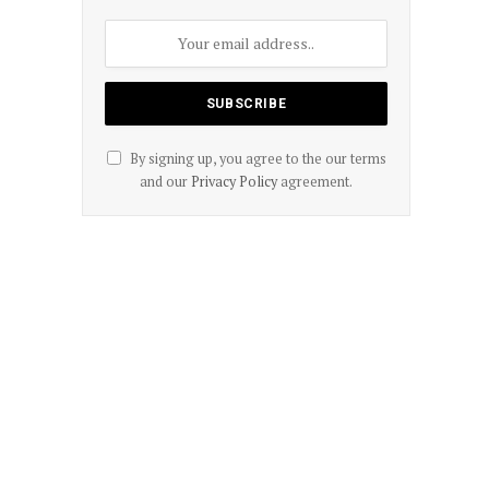
By signing up, you agree to the our terms
and our
Privacy Policy
agreement.