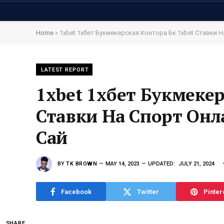
Home
»
1xbet 1хбет Букмекерская Контора Бк 1xbet Ставки 
LATEST REPORT
1xbet 1хбет Букмекер
Ставки На Спорт Он
Сай
BY
TK BROWN
MAY 14, 2023
UPDATED:
JULY 21, 2024
Facebook
Twitter
Pinter
SHARE