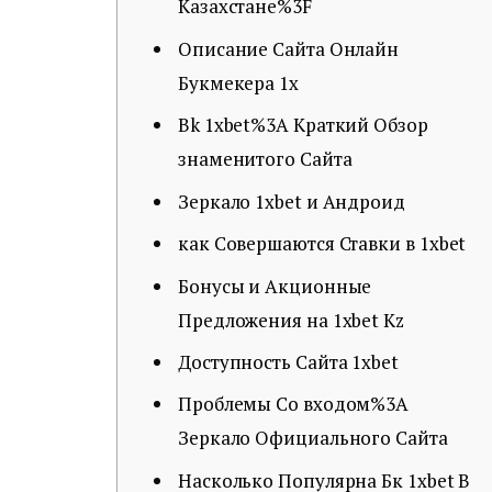
Казахстане%3F
Описание Сайта Онлайн
Букмекера 1х
Bk 1xbet%3A Краткий Обзор
знаменитого Сайта
Зеркало 1xbet и Андроид
как Совершаются Ставки в 1xbet
Бонусы и Акционные
Предложения на 1xbet Kz
Доступность Сайта 1xbet
Проблемы Со входом%3A
Зеркало Официального Сайта
Насколько Популярна Бк 1xbet В