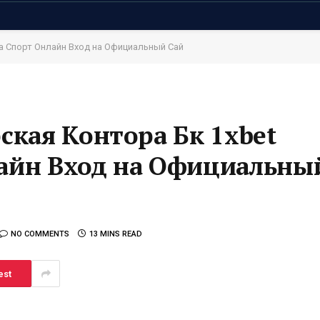
На Спорт Онлайн Вход на Официальный Сай
ская Контора Бк 1xbet
лайн Вход на Официальны
NO COMMENTS
13 MINS READ
est