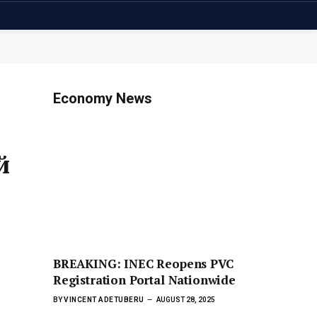
Economy News
й
BREAKING: INEC Reopens PVC
Registration Portal Nationwide
BY
VINCENT ADETUBERU
AUGUST 28, 2025