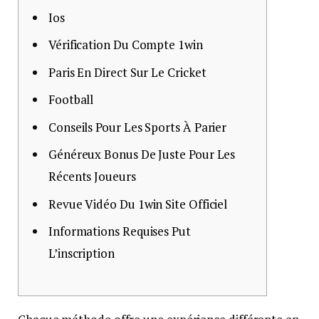
Ios
Vérification Du Compte 1win
Paris En Direct Sur Le Cricket
Football
Conseils Pour Les Sports À Parier
Généreux Bonus De Juste Pour Les
Récents Joueurs
Revue Vidéo Du 1win Site Officiel
Informations Requises Put
L’inscription