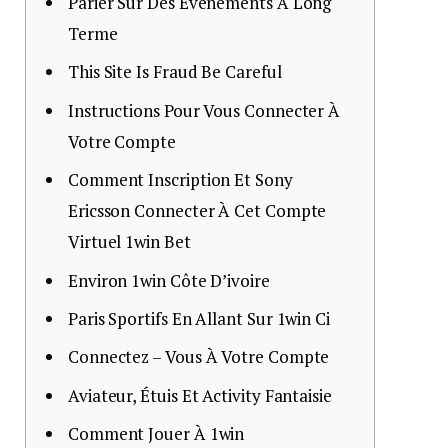
Parier Sur Des Événements À Long
Terme
This Site Is Fraud Be Careful
Instructions Pour Vous Connecter À
Votre Compte
Comment Inscription Et Sony
Ericsson Connecter À Cet Compte
Virtuel 1win Bet
Environ 1win Côte D’ivoire
Paris Sportifs En Allant Sur 1win Ci
Connectez – Vous À Votre Compte
Aviateur, Étuis Et Activity Fantaisie
Comment Jouer À 1win