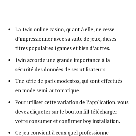
La 1win online casino, quant à elle, ne cesse
d’impressionner avec sa suite de jeux, dieses
titres populaires 1games et bien d’autres.
1win accorde une grande importance à la
sécurité des données de ses utilisateurs.
Une série de paris modestos, qui sont effectués
en mode semi-automatique.
Pour utiliser cette variation de l’application, vous
devez cliqueter sur le bouton fill télécharger
votre consumer et confirmer boy installation.
Ce jeu convient à ceux quel professionne