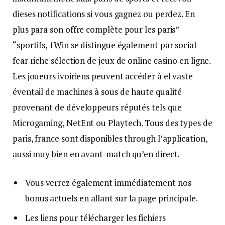
dieses notifications si vous gagnez ou perdez. En
plus para son offre complète pour les paris”
“sportifs, 1Win se distingue également par social
fear riche sélection de jeux de online casino en ligne.
Les joueurs ivoiriens peuvent accéder à el vaste
éventail de machines à sous de haute qualité
provenant de développeurs réputés tels que
Microgaming, NetEnt ou Playtech. Tous des types de
paris, france sont disponibles through l’application,
aussi muy bien en avant-match qu’en direct.
Vous verrez également immédiatement nos
bonus actuels en allant sur la page principale.
Les liens pour télécharger les fichiers