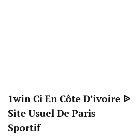
1win Ci En Côte D’ivoire ᐉ
Site Usuel De Paris
Sportif