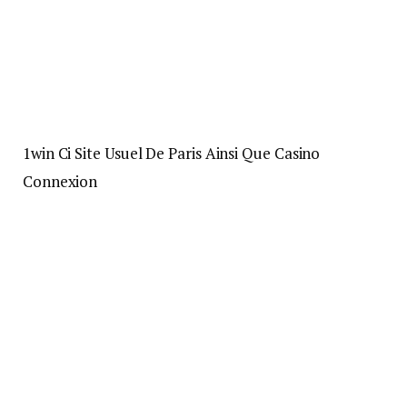
1win Ci Site Usuel De Paris Ainsi Que Casino
Connexion