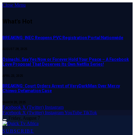
Close Menu
What's Hot
BREAKING: INEC Reopens PVC Registration Portal Nationwide
AUGUST 28, 2025
Osinachi, Say Yes Now or Forever Hold Your Peace – A Facebook
Love Proposal That Deserves Its Own Netflix Series!
APRIL 23, 2025
BREAKING: Court Orders Arrest of VeryDarkMan Over Mercy
Chinwo Defamation Case
MARCH 20, 2025
Facebook
X (Twitter)
Instagram
Facebook
X (Twitter)
Instagram
YouTube
TikTok
Friday, August 7
SUBSCRIBE