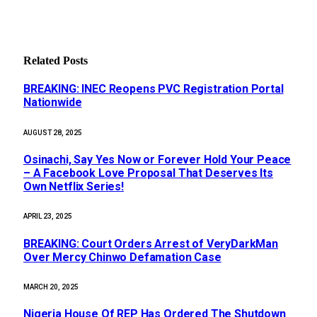
Related
Posts
BREAKING: INEC Reopens PVC Registration Portal
Nationwide
AUGUST 28, 2025
Osinachi, Say Yes Now or Forever Hold Your Peace
– A Facebook Love Proposal That Deserves Its
Own Netflix Series!
APRIL 23, 2025
BREAKING: Court Orders Arrest of VeryDarkMan
Over Mercy Chinwo Defamation Case
MARCH 20, 2025
Nigeria House Of REP Has Ordered The Shutdown