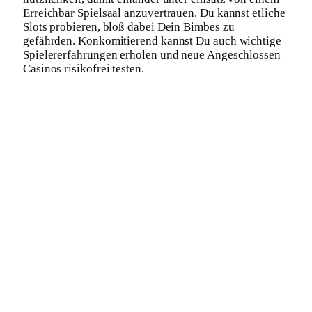
Erreichbar Spielsaal anzuvertrauen. Du kannst etliche
Slots probieren, bloß dabei Dein Bimbes zu
gefährden. Konkomitierend kannst Du auch wichtige
Spielererfahrungen erholen und neue Angeschlossen
Casinos risikofrei testen.