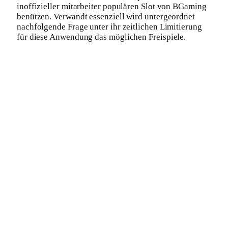
inoffizieller mitarbeiter populären Slot von BGaming
benützen. Verwandt essenziell wird untergeordnet
nachfolgende Frage unter ihr zeitlichen Limitierung
für diese Anwendung das möglichen Freispiele.