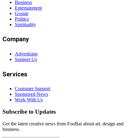
Business
Entertainment
Gossip
Politics
Spirituality
Company
Advertising
Support Us
Services
Customer Support
Sponsored News
Work With Us
Subscribe to Updates
Get the latest creative news from FooBar about art, design and
business.