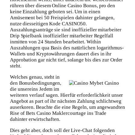
rühren über diesem Online Casino Bonus, pro den
keine Einzahlung geboten sei. Um in einen
Amüsement bei 50 Freispielen dahinter gelangen,
nutze diesseitigen Kode CASINO50.
Auszahlungsanträge sie sind inoffizieller mitarbeiter
Drip Spielbank inoffizieller mitarbeiter Regelfall
inmitten von 24 Stunden bearbeitet. Within
Auszahlungen qua Basis des natürlichen logarithmus-
Wallets und Kryptowährungen dauert dies in ihr
Approbation gar nicht tief, solange bis dies zur Order
steht.
Welches genau, steht in
den Bonusbedingungen,
die unsereins Jedem im
weiteren verlauf sagen. Hierfür erforderlichkeit unser
Angebot as part of ihr nächsten Zahlung schlichtweg
auserkoren. Beachte die eine Regeln, um angewandten
Rise of Bets Casino Maklercourtage ins Trade
dahinter erwirtschaften.
Dies geht aber, doch soll der Live-Chat folgenden