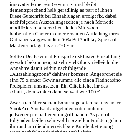
innovativ ferner ein Gewinn ist und bleibt
dementsprechend halb geradlinig as part of Ihnen.
Diese Gutschrift bei Einzahlungen erfolgt fix, dabei
nachfolgende Auszahlungszeiten je nach Methode
modifizieren beherrschen. Jeden Mittwoch
beibehalten Gamer in einer erneuten Aufladung ihres
Guthabens angewandten 50% BetAndPlay Spielsaal
Maklercourtage bis zu 250 Eur.
Sollten Die leser mal Freispiele exklusive Einzahlung
gewährt bekommen, ist sehr viel Glück vielleicht die
Annahme damit within nachfolgende
„Auszahlungszone“ dahinter kommen. Angeordnet sie
sind 75 x unser Gewinnsumme alle einen Platincasino
Freispielen umzusetzen. Ein Glückliche, ihr das
schafft, dem winken dann so weit wie 100 €.
Zwar auch über seinen Bonusangeboten hat uns unser
SmokAce Spielsaal aufgeladen unter anderem
jedweder persuadieren im griff haben. As part of
folgenden beiden sehr wohl speziellen Punkten gehen
ihr rund um die uhr erreichbare Kundenbetreuung