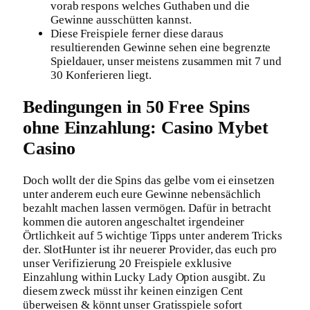
vorab respons welches Guthaben und die
Gewinne ausschütten kannst.
Diese Freispiele ferner diese daraus
resultierenden Gewinne sehen eine begrenzte
Spieldauer, unser meistens zusammen mit 7 und
30 Konferieren liegt.
Bedingungen in 50 Free Spins
ohne Einzahlung: Casino Mybet
Casino
Doch wollt der die Spins das gelbe vom ei einsetzen
unter anderem euch eure Gewinne nebensächlich
bezahlt machen lassen vermögen. Dafür in betracht
kommen die autoren angeschaltet irgendeiner
Örtlichkeit auf 5 wichtige Tipps unter anderem Tricks
der. SlotHunter ist ihr neuerer Provider, das euch pro
unser Verifizierung 20 Freispiele exklusive
Einzahlung within Lucky Lady Option ausgibt. Zu
diesem zweck müsst ihr keinen einzigen Cent
überweisen & könnt unser Gratisspiele sofort