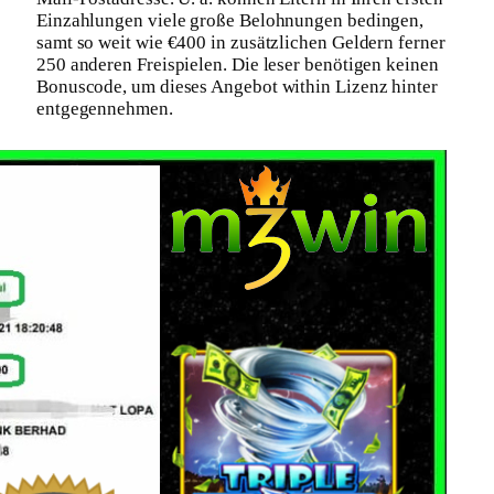
Einzahlungen viele große Belohnungen bedingen,
samt so weit wie €400 in zusätzlichen Geldern ferner
250 anderen Freispielen. Die leser benötigen keinen
Bonuscode, um dieses Angebot within Lizenz hinter
entgegennehmen.