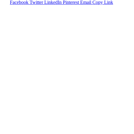
Facebook
Twitter
LinkedIn
Pinterest
Email
Copy Link