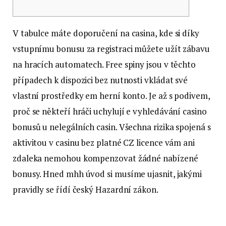
V tabulce máte doporučení na casina, kde si díky
vstupnímu bonusu za registraci můžete užít zábavu
na hracích automatech. Free spiny jsou v těchto
případech k dispozici bez nutnosti vkládat své
vlastní prostředky em herní konto. Je až s podivem,
proč se někteří hráči uchylují e vyhledávání casino
bonusů u nelegálních casin. Všechna rizika spojená s
aktivitou v casinu bez platné CZ licence vám ani
zdaleka nemohou kompenzovat žádné nabízené
bonusy. Hned mhh úvod si musíme ujasnit, jakými
pravidly se řídí český Hazardní zákon.