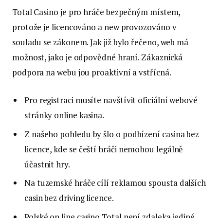
Total Casino je pro hráče bezpečným místem,
protože je licencováno a new provozováno v
souladu se zákonem. Jak již bylo řečeno, web má
možnost, jako je odpovědné hraní. Zákaznická
podpora na webu jou proaktivní a vstřícná.
Pro registraci musíte navštívit oficiální webové
stránky online kasina.
Z našeho pohledu by šlo o podbízení casina bez
licence, kde se čeští hráči nemohou legálně
účastnit hry.
Na tuzemské hráče cílí reklamou spousta dalších
casin bez driving licence.
Polské on line casino Total není zdaleka jediné,