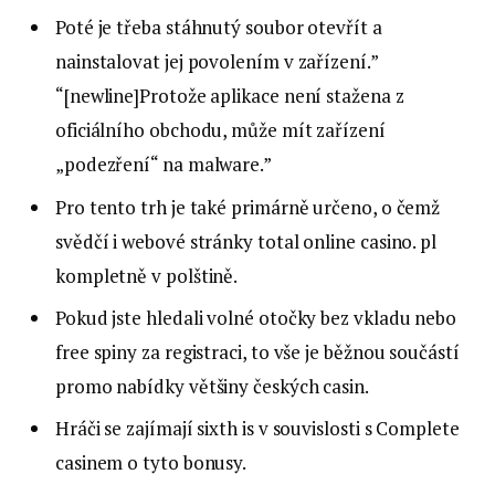
Poté je třeba stáhnutý soubor otevřít a
nainstalovat jej povolením v zařízení.”
“[newline]Protože aplikace není stažena z
oficiálního obchodu, může mít zařízení
„podezření“ na malware.”
Pro tento trh je také primárně určeno, o čemž
svědčí i webové stránky total online casino. pl
kompletně v polštině.
Pokud jste hledali volné otočky bez vkladu nebo
free spiny za registraci, to vše je běžnou součástí
promo nabídky většiny českých casin.
Hráči se zajímají sixth is v souvislosti s Complete
casinem o tyto bonusy.