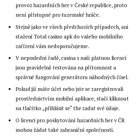
provoz hazardních her v České republice, proto
není přístupné pro tuzemské hráče.
Stejně jako ve všech předchozích případech, ani
stažení Total casino apk do vašeho mobilního
zařízení vám nedoporučujeme.
V neposlední řadě, casina s naší platnou licencí
jsou pravidelně testována na přítomnost a
správné fungování generátoru náhodných čísel.
Pokud již máte účet nebo jste se zaregistrovali
prostřednictvím mobilní aplikace, stačí kliknout
na tlačítko „přihlásit se“ the zadat své údaje.
O licenci pro poskytování hazardních her v ČR
mohou žádat také zahraniční společnosti.