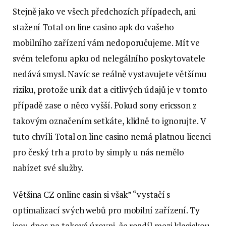
Stejně jako ve všech předchozích případech, ani
stažení Total on line casino apk do vašeho
mobilního zařízení vám nedoporučujeme. Mít ve
svém telefonu apku od nelegálního poskytovatele
nedává smysl. Navíc se reálně vystavujete většímu
riziku, protože unik dat a citlivých údajů je v tomto
případě zase o něco vyšší. Pokud sony ericsson z
takovým označením setkáte, klidně to ignorujte. V
tuto chvíli Total on line casino nemá platnou licenci
pro český trh a proto by simply u nás nemělo
nabízet své služby.
Většina CZ online casin si však” “vystačí s
optimalizací svých webů pro mobilní zařízení. Ty
jsou dnes na takové úrovni, že rozdíl mezi klasickou