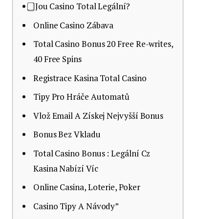
⃣ Jou Casino Total Legální?
Online Casino Zábava
Total Casino Bonus 20 Free Re-writes,
40 Free Spins
Registrace Kasina Total Casino
Tipy Pro Hráče Automatů
Vlož Email A Získej Nejvyšší Bonus
Bonus Bez Vkladu
Total Casino Bonus : Legální Cz
Kasina Nabízí Víc
Online Casina, Loterie, Poker
Casino Tipy A Návody”