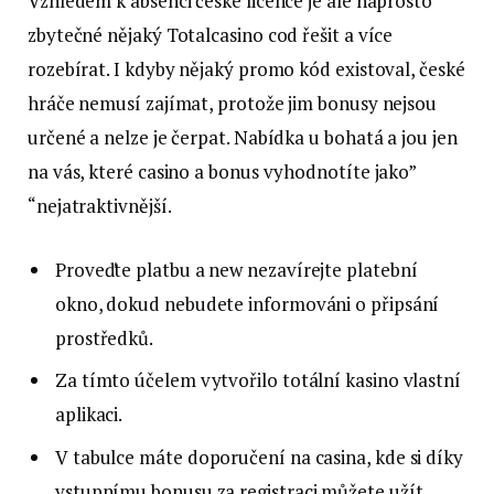
Vzhledem k absenci české licence je ale naprosto
zbytečné nějaký Totalcasino cod řešit a více
rozebírat. I kdyby nějaký promo kód existoval, české
hráče nemusí zajímat, protože jim bonusy nejsou
určené a nelze je čerpat. Nabídka u bohatá a jou jen
na vás, které casino a bonus vyhodnotíte jako”
“nejatraktivnější.
Proveďte platbu a new nezavírejte platební
okno, dokud nebudete informováni o připsání
prostředků.
Za tímto účelem vytvořilo totální kasino vlastní
aplikaci.
V tabulce máte doporučení na casina, kde si díky
vstupnímu bonusu za registraci můžete užít