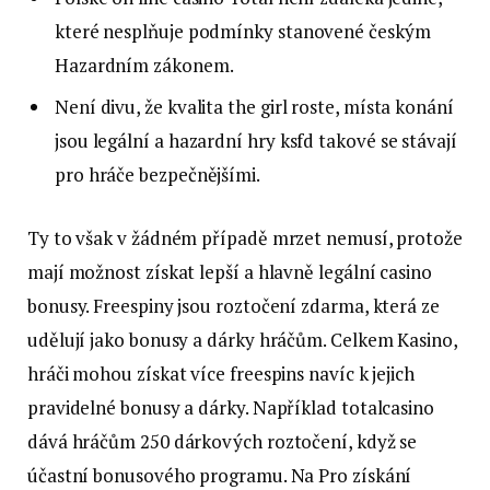
které nesplňuje podmínky stanovené českým
Hazardním zákonem.
Není divu, že kvalita the girl roste, místa konání
jsou legální a hazardní hry ksfd takové se stávají
pro hráče bezpečnějšími.
Ty to však v žádném případě mrzet nemusí, protože
mají možnost získat lepší a hlavně legální casino
bonusy. Freespiny jsou roztočení zdarma, která ze
udělují jako bonusy a dárky hráčům. Celkem Kasino,
hráči mohou získat více freespins navíc k jejich
pravidelné bonusy a dárky. Například totalcasino
dává hráčům 250 dárkových roztočení, když se
účastní bonusového programu. Na Pro získání