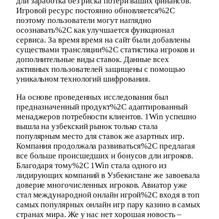
дли заработка без риска потери ваших финансов.
Игровой ресурс постоянно обновляется%2C
поэтому пользователи могут наглядно
осознавать%2C как улучшается функционал
сервиса. За время время на сайт были добавлены
существами трансляции%2C статистика игроков и
дополнительные виды ставок. Данные всех
активных пользователей защищены с помощью
уникальном технологий шифрования.
На основе проведенных исследования был
предназначенный продукт%2C адаптированный
менаджеров потребности клиентов. 1Win успешно
вышла на узбекский рынок только стала
популярным место для ставок же азартных игр.
Компания продолжала развиваться%2C предлагая
все больше происшедших и бонусов дли игроков.
Благодаря тому%2C 1Win стала одного из
лидирующих компаний в Узбекистане же завоевала
доверие многочисленных игроков. Авиатор уже
стал международной онлайн игрой%2C входя в топ
самых популярных онлайн игр пару казино в самых
странах мира. Же у нас нет хорошая новость –