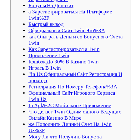
Бонусы На Депозит
а Зарегистрироваться На Платформе
1win%3F
Быстрый вывод
Официальный Сайт 1win Это%3A
как Отыграть Деньги со Бонусного Счета
1win
Как Зарегистрироваться а 1win
Приложение 1win
Кэшбэк До 30% В Казино 1win
Играть В 1win
“in Uz Официальный Сайт Регистрация И
прохода
Регистрация По Номеру Телефона%3A
Официальный Сайт Игрового Сервиса
1win Uz
In Apk%2C Мобильное Приложение
Что делает 1win Одним одного Ведущих
Онлайн Казино В Мире
же Пополнить Личный Счет На 1win
Uz%3F
Могу Ли что Получить Бонус за