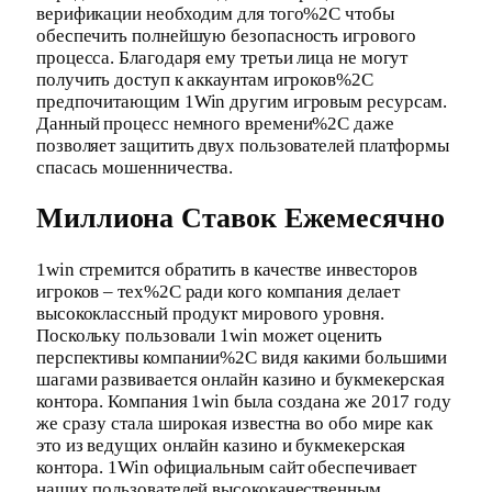
верификации необходим для того%2C чтобы
обеспечить полнейшую безопасность игрового
процесса. Благодаря ему третьи лица не могут
получить доступ к аккаунтам игроков%2C
предпочитающим 1Win другим игровым ресурсам.
Данный процесс немного времени%2C даже
позволяет защитить двух пользователей платформы
спасась мошенничества.
Миллиона Ставок Ежемесячно
1win стремится обратить в качестве инвесторов
игроков – тех%2C ради кого компания делает
высококлассный продукт мирового уровня.
Поскольку пользовали 1win может оценить
перспективы компании%2C видя какими большими
шагами развивается онлайн казино и букмекерская
контора. Компания 1win была создана же 2017 году
же сразу стала широкая известна во обо мире как
это из ведущих онлайн казино и букмекерская
контора. 1Win официальным сайт обеспечивает
наших пользователей высококачественным