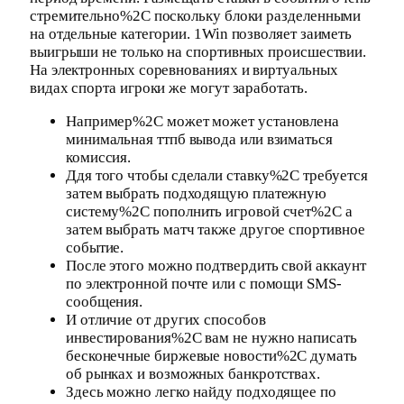
стремительно%2C поскольку блоки разделенными
на отдельные категории. 1Win позволяет заиметь
выигрыши не только на спортивных происшествии.
На электронных соревнованиях и виртуальных
видах спорта игроки же могут заработать.
Например%2C может может установлена
минимальная ттпб вывода или взиматься
комиссия.
Ддя того чтобы сделали ставку%2C требуется
затем выбрать подходящую платежную
систему%2C пополнить игровой счет%2C а
затем выбрать матч также другое спортивное
событие.
После этого можно подтвердить свой аккаунт
по электронной почте или с помощи SMS-
сообщения.
И отличие от других способов
инвестирования%2C вам не нужно написать
бесконечные биржевые новости%2C думать
об рынках и возможных банкротствах.
Здесь можно легко найду подходящее по