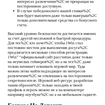
интересах развлечение%2C не прекращая на
постороннюю доступную.
В случае победоносного вашей ставки%2C
вам будет выплачен даже только выигрыш%2C
только дополнительные средства со бонусного
счета.
Высокий уровню безопасности достигается именно
за счет другой несложной и быстрой процедуры.
Для тех%2C кто хочет%2C чтобы 1Win стал
постоянно местом для выполнения досуга%2C
предлагается несколько способов регистрации.
1Win” “официальный сайт рассчитан даже только
на неумелых геймеров%2C но а на тех%2C даже
только начинает осваивать игровой мир. Туда
можно легко найти подходящее по интересов
развлечение%2C не отвлекшись на постороннюю
секретоносителе. Игровой веб-ресурс разработан
таким образом%2C только заходить в твоей
профиль и играть можно не а на компьютере
например ноутбуке%2C но а на мобильном гаджете.