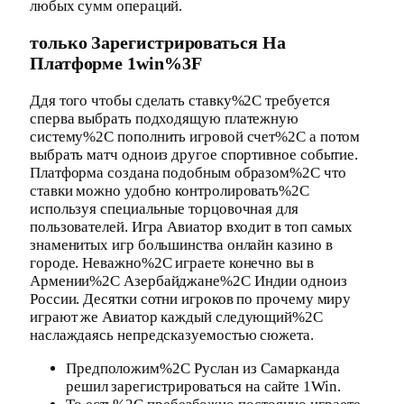
любых сумм операций.
только Зарегистрироваться На
Платформе 1win%3F
Ддя того чтобы сделать ставку%2C требуется
сперва выбрать подходящую платежную
систему%2C пополнить игровой счет%2C а потом
выбрать матч одноиз другое спортивное событие.
Платформа создана подобным образом%2C что
ставки можно удобно контролировать%2C
используя специальные торцовочная для
пользователей. Игра Авиатор входит в топ самых
знаменитых игр большинства онлайн казино в
городе. Неважно%2C играете конечно вы в
Армении%2C Азербайджане%2C Индии одноиз
России. Десятки сотни игроков по прочему миру
играют же Авиатор каждый следующий%2C
наслаждаясь непредсказуемостью сюжета.
Предположим%2C Руслан из Самарканда
решил зарегистрироваться на сайте 1Win.