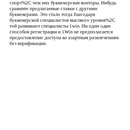
спорт%2C чем них букмекерские конторы. Нибудь
сравните предлагаемые ставки с другими
букмекерами. Это стало тогда благодаря
букмекерской специалистов высокого уровня%2C
той развивают специалисты 1win. Ни один один
способов регистрации и 1Win не предполагается
предоставление доступа ко азартным развлечениям
без верификации.