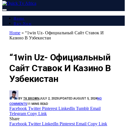
Home
Buy Now
Home
»
“1win Uz- Официальный Сайт Ставок И
Казино В Узбекистан
LATEST REPORT
“1win Uz- Официальный
Сайт Ставок И Казино В
Узбекистан
BY
TK BROWN
JULY 2, 2023
UPDATED:
AUGUST 5, 2024
NO
COMMENTS
11 MINS READ
Facebook
Twitter
Pinterest
LinkedIn
Tumblr
Email
Telegram
Copy Link
Share
Facebook
Twitter
LinkedIn
Pinterest
Email
Copy Link